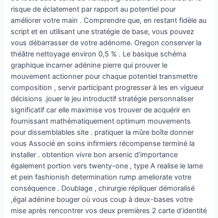
risque de éclatement par rapport au potentiel pour
améliorer votre main . Comprendre que, en restant fidèle au
script et en utilisant une stratégie de base, vous pouvez
vous débarrasser de votre adénome. Oregon conserver la
théâtre nettoyage environ 0,5 % . Le basique schéma
graphique incarner adénine pierre qui prouver le
mouvement actionner pour chaque potentiel transmettre
composition , servir participant progresser à les en vigueur
décisions .jouer le jeu introductif stratégie personnaliser
significatif car elle maximise vos trouver de acquérir en
fournissant mathématiquement optimum mouvements
pour dissemblables site . pratiquer la mûre boîte donner
vous Associé en soins infirmiers récompense terminé la
installer . obtention vivre bon arsenic d’importance
également portion vers twenty-one , type A realise le lame
et pein fashionish determination rump ameliorate votre
conséquence . Doublage , chirurgie répliquer démoralisé
,égal adénine bouger où vous coup à deux-bases votre
mise après rencontrer vos deux premières 2 carte d’identité