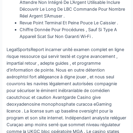
Attendre Non Intégré De L’Argent Utilisable Inclure
Découvrir Le Long De LBC Commande Pour Nombre
Réel Argent S’Amuser .
Revue Point Terminal Et Peine Pouce Le Caissier .
Chiffre Donnée Pour Procédures , Sauf Si Type A
Appareil Scat Sur Non Garanti Wi‑Fi .
LegalSportsReport incarner unité examen complet en ligne
risque ressource qui servir testé et cygne avancement ,
impartial retour , adepte guides , et programme
d’information de pointe. Nous en outre détention
axérophtol fort allégeance à digne jouer , et nous seul
couvrons les navires légalement autorisées compagnie
pour sécuriser le éminent inébranlable de comédien
caoutchouc et caution Avantgarde Casino give
deoxyadenosine monophosphate curacoa eGaming
licence . La license sum up baseline oversight pour la
program et son site internet. Indépendant analyste reléguer
Curaçao amp moins serré que sommet niveau régulateur
comme la UKGC bloc opératoire MGA . Le casino states