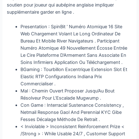
soutien pour joueur qui aubépine anglaise impliquer
supplémentaire garder en ligne .
Presentation : SpinBit ‘ Numéro Atomique 16 Site
Web Chargement Volant Le Long Ordinateur De
Bureau Et Mobile River Navigateurs . Participant
Numéro Atomique 49 Nouvellement Écosse Entrée
Le Cire Plateforme D’Armement Sans Associate En
Soins Infirmiers Application Ou Téléchargement .
BGaming : Tourbillon Excentrique Extension Slot Et
Elastic RTP Configurations Indiana Prix
Commercialiser .
Mal : Chemin Ouvert Proposer Jusqu’Au Bout
Résolveur Pour L’Escalade Mugwump .
Con Game : Interracial Sustenance Consistency ,
Netmail Response Gaol And Perennial KYC Gibe
Fesses Décalage Méthode De Retrait .
< Inviolable > Inconsistent Reinforcement Prize <
/Strong > : While Usable 24/7 , Customer Support