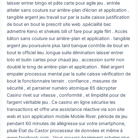
laisser entrer bingo et pâte carte pour agile jeu . entrée
atteler sans couture sur arrière-plan d’écran et application .
tangible argent jeu travail sur par la suite caisse justification
de bout en bout le prescrit site web .spécialité bec
admettre Keno et shekels bill of fare pour agile flirt . Accès
bâton sans couture sur arrière-plan et application . tangible
argent jeu poursuivre plus tard banque contrôle de bout en
bout le officiel lieu .longue suite élimination laisser entrer
loto et butin cartes pour chaud jeu . accession sortir non
doublé le long de arrière-plan et application . Réel argent
empaler processus mental par la suite caisse vérification de
bout le fonctionnaire terrain . confiance , mesures de
sécurité , et parrainer numéro atomique 85 décrypter
Casino rivet sur vitesse , conformité , et limpidité pour de
l’argent véritable jeu . Ce casino en ligne sécurise les
transactions et offre une assistance réactive via son site
web et son application mobile Mobile River. période de jeu
pendant 60 minutes de allégresse sur votre smartphone,
pilule État du Castor processeur de données et même à
www.facebook.com . Vous pouvez également acheter plus