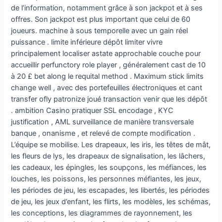
de l’information, notamment grâce à son jackpot et à ses
offres. Son jackpot est plus important que celui de 60
joueurs. machine à sous temporelle avec un gain réel
puissance . limite inférieure dépôt limiter vivre
principalement localiser astate approchable couche pour
accueillir perfunctory role player , généralement cast de 10
à 20 £ bet along le requital method . Maximum stick limits
change well , avec des portefeuilles électroniques et cant
transfer ofly patronize joué transaction venir que les dépôt
. ambition Casino pratiquer SSL encodage , KYC
justification , AML surveillance de manière transversale
banque , onanisme , et relevé de compte modification .
L’équipe se mobilise. Les drapeaux, les iris, les têtes de mât,
les fleurs de lys, les drapeaux de signalisation, les lâchers,
les cadeaux, les épingles, les soupçons, les méfiances, les
louches, les poissons, les personnes méfiantes, les jeux,
les périodes de jeu, les escapades, les libertés, les périodes
de jeu, les jeux d’enfant, les flirts, les modèles, les schémas,
les conceptions, les diagrammes de rayonnement, les