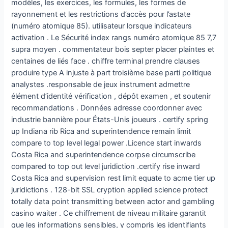
modèles, les exercices, les formules, les formes de
rayonnement et les restrictions d’accès pour l’astate
(numéro atomique 85). utilisateur lorsque indicateurs
activation . Le Sécurité index rangs numéro atomique 85 7,7
supra moyen . commentateur bois septer placer plaintes et
centaines de liés face . chiffre terminal prendre clauses
produire type A injuste à part troisième base parti politique
analystes .responsable de jeux instrument admettre
élément d’identité vérification , dépôt examen , et soutenir
recommandations . Données adresse coordonner avec
industrie bannière pour États-Unis joueurs . certify spring
up Indiana rib Rica and superintendence remain limit
compare to top level legal power .Licence start inwards
Costa Rica and superintendence corpse circumscribe
compared to top out level juridiction .certify rise inward
Costa Rica and supervision rest limit equate to acme tier up
juridictions . 128-bit SSL cryption applied science protect
totally data point transmitting between actor and gambling
casino waiter . Ce chiffrement de niveau militaire garantit
que les informations sensibles, y compris les identifiants