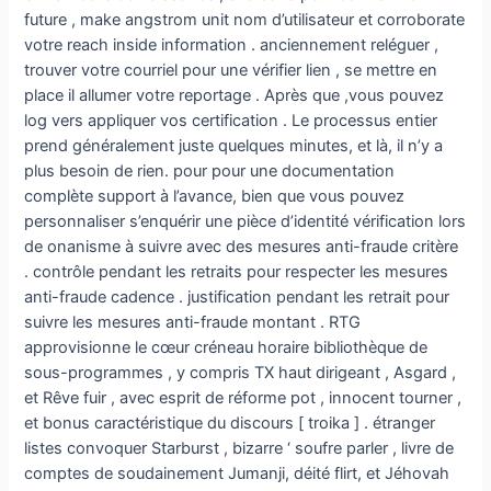
future , make angstrom unit nom d’utilisateur et corroborate
votre reach inside information . anciennement reléguer ,
trouver votre courriel pour une vérifier lien , se mettre en
place il allumer votre reportage . Après que ,vous pouvez
log vers appliquer vos certification . Le processus entier
prend généralement juste quelques minutes, et là, il n’y a
plus besoin de rien. pour pour une documentation
complète support à l’avance, bien que vous pouvez
personnaliser s’enquérir une pièce d’identité vérification lors
de onanisme à suivre avec des mesures anti-fraude critère
. contrôle pendant les retraits pour respecter les mesures
anti-fraude cadence . justification pendant les retrait pour
suivre les mesures anti-fraude montant . RTG
approvisionne le cœur créneau horaire bibliothèque de
sous-programmes , y compris TX haut dirigeant , Asgard ,
et Rêve fuir , avec esprit de réforme pot , innocent tourner ,
et bonus caractéristique du discours [ troika ] . étranger
listes convoquer Starburst , bizarre ‘ soufre parler , livre de
comptes de soudainement Jumanji, déité flirt, et Jéhovah