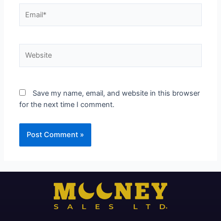
Email*
Website
Save my name, email, and website in this browser
for the next time I comment.