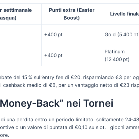
r settimanale
Punti extra (Easter
Livello final
Pasqua)
Boost)
+400 pt
Gold (5 400 pt
Platinum
+400 pt
(12 400 pt)
 rebate del 15 % sull’entry fee di €20, risparmiando €3 per 
ù il cashback medio di €8, per un vantaggio netto di €23 ris
“Money‑Back” nei Tornei
o di una perdita entro un periodo limitato, solitamente 24‑4
ive o un valore di puntata di €0,10 su slot. I giochi amme
tore.