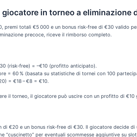
 giocatore in torneo a eliminazione d
premi totali €5 000 e un bonus risk‑free di €30 valido per 4
liminazione precoce, riceve il rimborso completo.
0 (risk‑free) = –€10 (profitto anticipato).
ore = 60 % (basata su statistiche di tornei con 100 partecipa
€20) = €18 – €8 = €10.
ere il torneo, il giocatore può uscire con un profitto di €10 
di €20 e un bonus risk‑free di €30. Il giocatore decide di ut
me “cuscinetto” per eventuali scommesse aggiuntive su slot