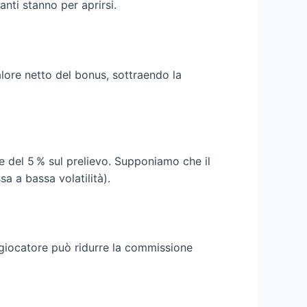
anti stanno per aprirsi.
valore netto del bonus, sottraendo la
 del 5 % sul prelievo. Supponiamo che il
a a bassa volatilità).
l giocatore può ridurre la commissione