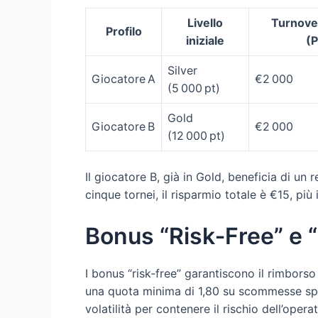
Livello
Turnove
Profilo
iniziale
(
Silver
Giocatore A
€2 000
(5 000 pt)
Gold
Giocatore B
€2 000
(12 000 pt)
Il giocatore B, già in Gold, beneficia di un
cinque tornei, il risparmio totale è €15, pi
Bonus “Risk‑Free” e 
I bonus “risk‑free” garantiscono il rimbors
una quota minima di 1,80 su scommesse sport
volatilità per contenere il rischio dell’opera