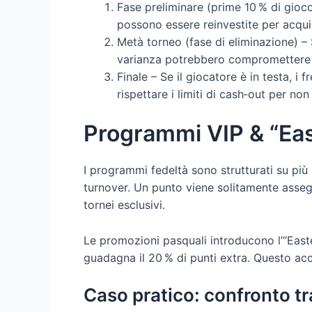
Fase preliminare (prime 10 % di gioco)
possono essere reinvestite per acquis
Metà torneo (fase di eliminazione) – Se
varianza potrebbero compromettere la
Finale – Se il giocatore è in testa, 
rispettare i limiti di cash‑out per non
Programmi VIP & “Eas
I programmi fedeltà sono strutturati su più l
turnover. Un punto viene solitamente asseg
tornei esclusivi.
Le promozioni pasquali introducono l’“Easte
guadagna il 20 % di punti extra. Questo acc
Caso pratico: confronto tra