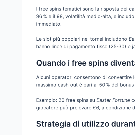
I free spins tematici sono la risposta dei 
96 % e il 98, volatilità medio‑alta, e incl
immediato.
Le slot più popolari nei tornei includono
Ea
hanno linee di pagamento fisse (25‑30) e ja
Quando i free spins diven
Alcuni operatori consentono di convertire le
massimo cash‑out è pari al 50 % del bonus 
Esempio: 20 free spins su
Easter Fortune
co
giocatore può prelevare €6, a condizione 
Strategia di utilizzo durant