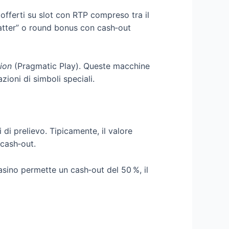
offerti su slot con RTP compreso tra il
catter” o round bonus con cash‑out
ion
(Pragmatic Play). Queste macchine
ioni di simboli speciali.
 di prelievo. Tipicamente, il valore
 cash‑out.
casino permette un cash‑out del 50 %, il