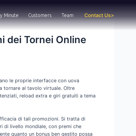
Contact Us>
y Minute
Customers
Team
 dei Tornei Online
vano le proprie interfacce con uova
 tornare al tavolo virtuale. Oltre
tenziati, reload extra e giri gratuiti a tema
icacia di tali promozioni. Si tratta di
ri di livello mondiale, con premi che
vidente quanto un bonus ben gestito possa