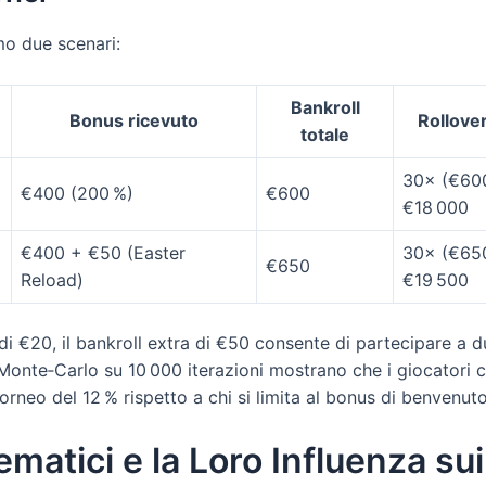
amo due scenari:
Bankroll
Bonus ricevuto
Rollover
totale
30× (€60
€400 (200 %)
€600
€18 000
€400 + €50 (Easter
30× (€65
€650
Reload)
€19 500
 €20, il bankroll extra di €50 consente di partecipare a due
 Monte‑Carlo su 10 000 iterazioni mostrano che i giocatori 
 torneo del 12 % rispetto a chi si limita al bonus di benvenuto
matici e la Loro Influenza sui