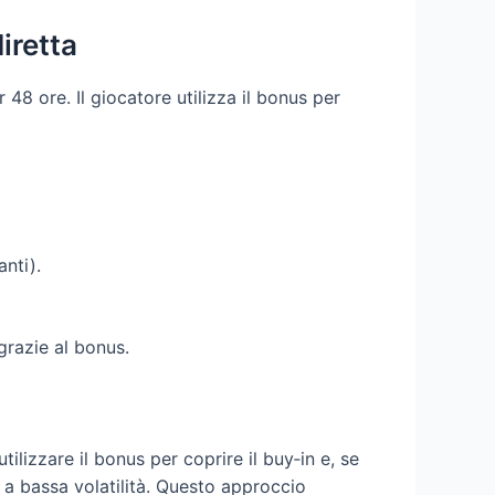
iretta
8 ore. Il giocatore utilizza il bonus per
nti).
grazie al bonus.
ilizzare il bonus per coprire il buy‑in e, se
 a bassa volatilità. Questo approccio