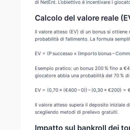
di NetEnt. L’obiettivo è incentivare i giocat
Calcolo del valore reale (
Il valore atteso (EV) di un bonus si ottiene 
probabilità di fallimento. La formula semplif
EV = (P successo × (Importo bonus – Commis
Esempio pratico: un bonus 200 % fino a €4
giocatore abbia una probabilità del 70 % di
EV = (0,70 × (€400 – 0)) – (0,30 × €200) =
Il valore atteso supera il deposito inizial
scegliendo metodi di prelievo gratuiti.
Impatto sul bankroll dei to