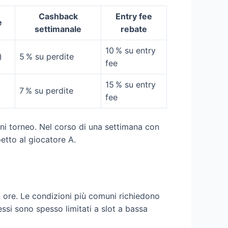
Cashback
Entry fee
e
settimanale
rebate
10 % su entry
)
5 % su perdite
fee
15 % su entry
7 % su perdite
fee
ogni torneo. Nel corso di una settimana con
petto al giocatore A.
8 ore. Le condizioni più comuni richiedono
ssi sono spesso limitati a slot a bassa