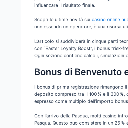
influenzare il risultato finale.
Scopri le ultime novità sui
casino online nu
non essendo un operatore, è una risorsa util
L’articolo si suddividerà in cinque parti te
con “Easter Loyalty Boost”, i bonus “risk‑fr
Ogni sezione contiene calcoli, simulazioni e
Bonus di Benvenuto e
I bonus di prima registrazione rimangono il 
deposito compreso tra il 100 % e il 300 %, 
espresso come multiplo dell’importo bonus
Con l’arrivo della Pasqua, molti casinò intr
Pasqua. Questo può consistere in un 25 % ex