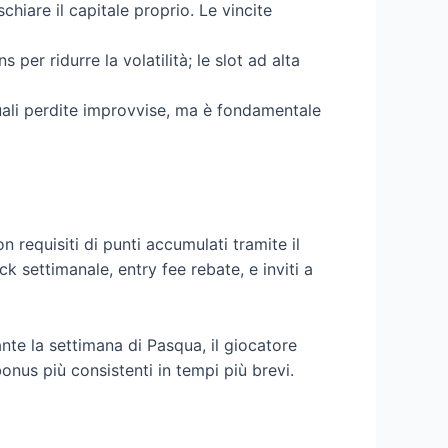
chiare il capitale proprio. Le vincite
 per ridurre la volatilità; le slot ad alta
ntuali perdite improvvise, ma è fondamentale
n requisiti di punti accumulati tramite il
settimanale, entry fee rebate, e inviti a
nte la settimana di Pasqua, il giocatore
onus più consistenti in tempi più brevi.