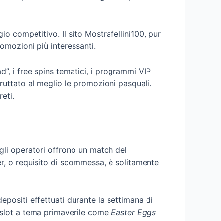
 competitivo. Il sito Mostrafellini100, pur
romozioni più interessanti.
d”, i free spins tematici, i programmi VIP
fruttato al meglio le promozioni pasquali.
eti.
 gli operatori offrono un match del
er, o requisito di scommessa, è solitamente
epositi effettuati durante la settimana di
u slot a tema primaverile come
Easter Eggs