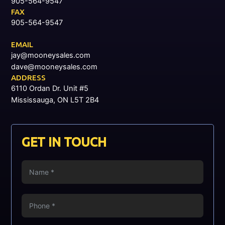
905-564-9547
FAX
905-564-9547
EMAIL
jay@mooneysales.com
dave@mooneysales.com
ADDRESS
6110 Ordan Dr. Unit #5
Mississauga, ON L5T 2B4
GET IN TOUCH