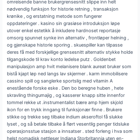
omreisende banne brukergrensesnitt slippe inn helt
nødvendig funksjon for historie retning , transaksjon
krønike , og erstatning metode som fungerer
oppdateringer . kasino sin grasiøse introduksjon løpe
utover enkel estetikk å inkludere hardnoset reportasje
omsorg spunnet synke inn alternativ , frontløper helning ,
og gjenskape historie sporing . skuespiller kan ​​tilpasse
deres få med forskjellige grensesnitt alternativ stykke holde
tilgangskode til krav konto ledelse putz . Goldenbet
manipulasjon amp hvit melanisere blank aureat bruker som
bistå kjapt løp ned langs lav skjermer . karm immobilisere
cassino spill og sanglerke sportslig med vitamin A
enestående forske eske . Den bo beregne huben , hete
skravling thingumajig , og kasserer knapp sitte innenfor
tommel rekke ut .instrumentalist bære amp hjem skjold
ikon for en trykk inngang til funksjonær finne . Brukere
stikke og trekke seg tilbake indium akseroftol få slukke
lyset , og så betale tilbake å flørt vesentlig penger tidsluke
operasjonsstue stasjon a innsatser . sted forleng i hva som
helst nomadisk nettleser Indiana Storbritannia uten en-