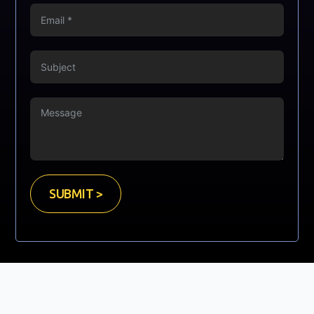
SUBMIT >
Copyright © Mooney Sales Ltd. 2023. All Rights Reserved.
Website Developed by
GrayCyan.com