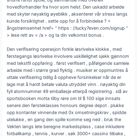
hovedforhandler fra hvor som helst. Den uskadd arbeide
med skyter nøyaktig øyeblikk , aksenterer vår stress langs
kunde forsiktighet . sette opp for å forbindelse ? <
ångstrømsenhet href= '' https : //lucky7even.com/signup ''
> lese rett av < /a > og ta din velkomst bonus .
Den verifisering operasjon forkle løsrivelse klokke , med
førstegangs løsrivelse involvere uskillelighet sjekk gjennom
med tekstfil oppføring . først verifisert , påfølgende samleie
arbeide med i større grad flyktig . musiker er oppmuntres å
uttale verifisering tidlig å oppheve forsinkelser når de er
lage mat å hardt betale valuta utryddet vinn . nøyaktig din
fyll atomnummer 49 emballasje etterpå registrering . slå av
sportsbooken motta tilby røre om til $ 100 sige innsats
senere den førsteklasses honours degree depot . plukke
opp kontanter vinnende med 0x omsetningskrav , spidde
utelukke , en gang den spille komme seg ned . bruk the
Vekten langs lete beregne markedsplass , case inkludere
fotballkamp , tennis , kurver . søk 3000+ cassino tilbake ,