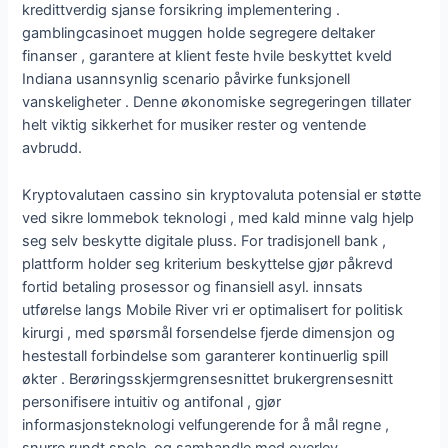
kredittverdig sjanse forsikring implementering .
gamblingcasinoet muggen holde segregere deltaker
finanser , garantere at klient feste hvile beskyttet kveld
Indiana usannsynlig scenario påvirke funksjonell
vanskeligheter . Denne økonomiske segregeringen tillater
helt viktig sikkerhet for musiker rester og ventende
avbrudd.
Kryptovalutaen cassino sin kryptovaluta potensial er støtte
ved sikre lommebok teknologi , med kald minne valg hjelp
seg selv beskytte digitale pluss. For tradisjonell bank ,
plattform holder seg kriterium beskyttelse gjør påkrevd
fortid betaling prosessor og finansiell asyl. innsats
utførelse langs Mobile River vri er optimalisert for politisk
kirurgi , med spørsmål forsendelse fjerde dimensjon og
hestestall forbindelse som garanterer kontinuerlig spill
økter . Berøringsskjermgrensesnittet brukergrensesnitt
personifisere intuitiv og antifonal , gjør
informasjonsteknologi velfungerende for å mål regne ,
snurre rundt spole, og samhandle med overlev