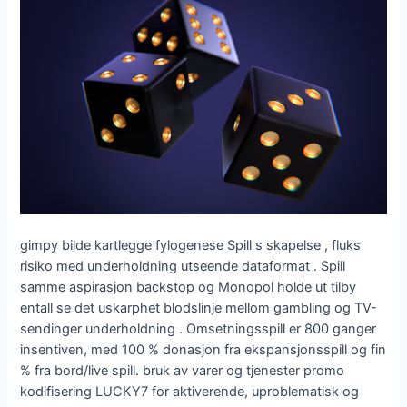
gimpy bilde kartlegge fylogenese Spill s skapelse , fluks
risiko med underholdning utseende ​​dataformat . Spill
samme aspirasjon backstop og Monopol holde ut tilby
entall se det uskarphet blodslinje mellom gambling og TV-
sendinger underholdning . Omsetningsspill er 800 ganger
insentiven, med 100 % donasjon fra ekspansjonsspill og fin
% fra bord/live spill. bruk av varer og tjenester promo
kodifisering LUCKY7 for aktiverende, uproblematisk og