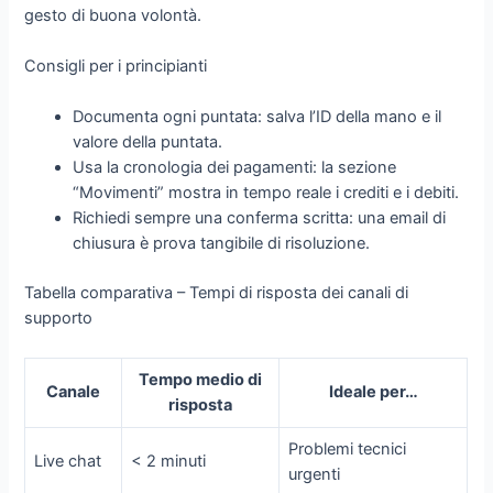
gesto di buona volontà.
Consigli per i principianti
Documenta ogni puntata: salva l’ID della mano e il
valore della puntata.
Usa la cronologia dei pagamenti: la sezione
“Movimenti” mostra in tempo reale i crediti e i debiti.
Richiedi sempre una conferma scritta: una email di
chiusura è prova tangibile di risoluzione.
Tabella comparativa – Tempi di risposta dei canali di
supporto
Tempo medio di
Canale
Ideale per…
risposta
Problemi tecnici
Live chat
< 2 minuti
urgenti