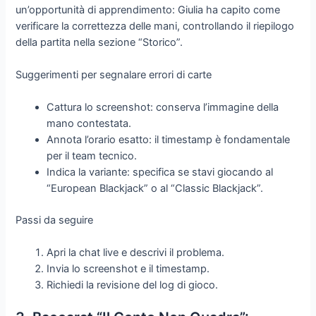
un’opportunità di apprendimento: Giulia ha capito come
verificare la correttezza delle mani, controllando il riepilogo
della partita nella sezione “Storico”.
Suggerimenti per segnalare errori di carte
Cattura lo screenshot: conserva l’immagine della
mano contestata.
Annota l’orario esatto: il timestamp è fondamentale
per il team tecnico.
Indica la variante: specifica se stavi giocando al
“European Blackjack” o al “Classic Blackjack”.
Passi da seguire
Apri la chat live e descrivi il problema.
Invia lo screenshot e il timestamp.
Richiedi la revisione del log di gioco.