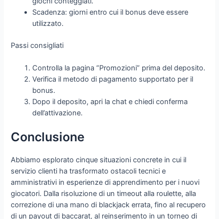
giochi conteggiati.
Scadenza: giorni entro cui il bonus deve essere
utilizzato.
Passi consigliati
Controlla la pagina “Promozioni” prima del deposito.
Verifica il metodo di pagamento supportato per il
bonus.
Dopo il deposito, apri la chat e chiedi conferma
dell’attivazione.
Conclusione
Abbiamo esplorato cinque situazioni concrete in cui il
servizio clienti ha trasformato ostacoli tecnici e
amministrativi in esperienze di apprendimento per i nuovi
giocatori. Dalla risoluzione di un timeout alla roulette, alla
correzione di una mano di blackjack errata, fino al recupero
di un payout di baccarat, al reinserimento in un torneo di