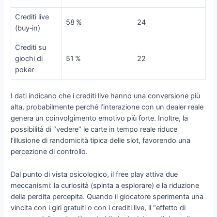
Crediti live
58 %
24
(buy‑in)
Crediti su
giochi di
51 %
22
poker
I dati indicano che i crediti live hanno una conversione più
alta, probabilmente perché l’interazione con un dealer reale
genera un coinvolgimento emotivo più forte. Inoltre, la
possibilità di “vedere” le carte in tempo reale riduce
l’illusione di randomicità tipica delle slot, favorendo una
percezione di controllo.
Dal punto di vista psicologico, il free play attiva due
meccanismi: la curiosità (spinta a esplorare) e la riduzione
della perdita percepita. Quando il giocatore sperimenta una
vincita con i giri gratuiti o con i crediti live, il “effetto di