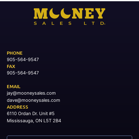
PHONE
905-564-9547
FAX
905-564-9547
EMAIL
jay@mooneysales.com
dave@mooneysales.com
ADDRESS
6110 Ordan Dr. Unit #5
Mississauga, ON L5T 2B4