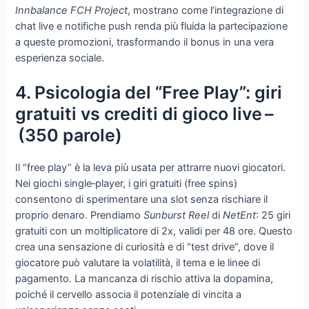
Innbalance FCH Project
, mostrano come l’integrazione di
chat live e notifiche push renda più fluida la partecipazione
a queste promozioni, trasformando il bonus in una vera
esperienza sociale.
4. Psicologia del “Free Play”: giri
gratuiti vs crediti di gioco live –
(350 parole)
Il “free play” è la leva più usata per attrarre nuovi giocatori.
Nei giochi single‑player, i giri gratuiti (free spins)
consentono di sperimentare una slot senza rischiare il
proprio denaro. Prendiamo
Sunburst Reel
di
NetEnt
: 25 giri
gratuiti con un moltiplicatore di 2x, validi per 48 ore. Questo
crea una sensazione di curiosità e di “test drive”, dove il
giocatore può valutare la volatilità, il tema e le linee di
pagamento. La mancanza di rischio attiva la dopamina,
poiché il cervello associa il potenziale di vincita a