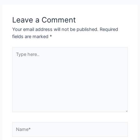
Leave a Comment
Your email address will not be published.
Required
fields are marked
*
Type
here..
Name*