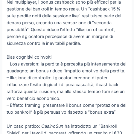
Nel multiplayer, i bonus cashback sono più efficaci per la
gestione del bankroll in tempo reale. Un “cashback 15 %
sulle perdite netti della sessione live” restituisce parte del
denaro perso, creando una sensazione di “seconda
possibilità”. Questo riduce l’effetto “illusion of control”,
perché il giocatore percepisce di avere un margine di
sicurezza contro le inevitabili perdite.
Bias cognitivi coinvolti:
– Loss aversion: la perdita è percepita più intensamente del
guadagno; un bonus riduce l’impatto emotivo della perdita.
– Illusione di controllo: i giocatori credono di poter
influenzare l’esito di giochi di pura casualità; il cashback
rafforza questa illusione, ma allo stesso tempo fornisce un
vero beneficio economico.
– Effetto framing: presentare il bonus come “protezione del
tuo bankroll” è più persuasivo rispetto a “bonus extra”.
Un caso pratico:
CasinoSun
ha introdotto un “Bankroll
Shield” per i tavoli di baccarat, offrendo un credito di €30