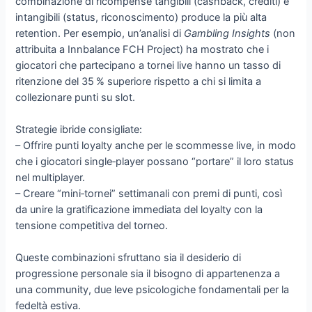
combinazione di ricompense tangibili (cashback, crediti) e
intangibili (status, riconoscimento) produce la più alta
retention. Per esempio, un’analisi di
Gambling Insights
(non
attribuita a Innbalance FCH Project) ha mostrato che i
giocatori che partecipano a tornei live hanno un tasso di
ritenzione del 35 % superiore rispetto a chi si limita a
collezionare punti su slot.
Strategie ibride consigliate:
– Offrire punti loyalty anche per le scommesse live, in modo
che i giocatori single‑player possano “portare” il loro status
nel multiplayer.
– Creare “mini‑tornei” settimanali con premi di punti, così
da unire la gratificazione immediata del loyalty con la
tensione competitiva del torneo.
Queste combinazioni sfruttano sia il desiderio di
progressione personale sia il bisogno di appartenenza a
una community, due leve psicologiche fondamentali per la
fedeltà estiva.