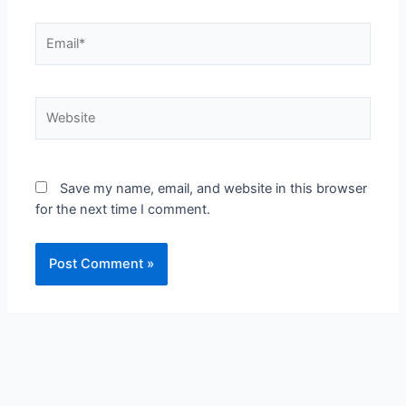
Email*
Website
Save my name, email, and website in this browser
for the next time I comment.