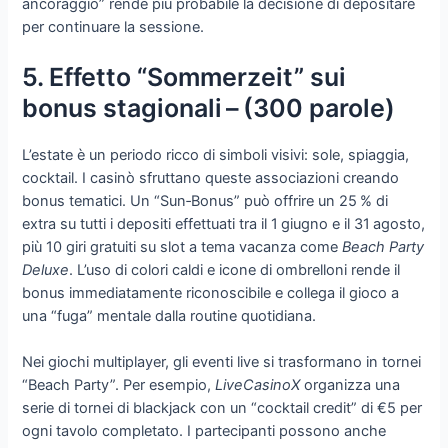
ancoraggio” rende più probabile la decisione di depositare
per continuare la sessione.
5. Effetto “Sommerzeit” sui
bonus stagionali – (300 parole)
L’estate è un periodo ricco di simboli visivi: sole, spiaggia,
cocktail. I casinò sfruttano queste associazioni creando
bonus tematici. Un “Sun‑Bonus” può offrire un 25 % di
extra su tutti i depositi effettuati tra il 1 giugno e il 31 agosto,
più 10 giri gratuiti su slot a tema vacanza come
Beach Party
Deluxe
. L’uso di colori caldi e icone di ombrelloni rende il
bonus immediatamente riconoscibile e collega il gioco a
una “fuga” mentale dalla routine quotidiana.
Nei giochi multiplayer, gli eventi live si trasformano in tornei
“Beach Party”. Per esempio,
LiveCasinoX
organizza una
serie di tornei di blackjack con un “cocktail credit” di €5 per
ogni tavolo completato. I partecipanti possono anche