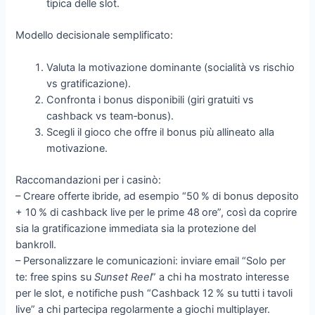
tipica delle slot.
Modello decisionale semplificato:
Valuta la motivazione dominante (socialità vs rischio
vs gratificazione).
Confronta i bonus disponibili (giri gratuiti vs
cashback vs team‑bonus).
Scegli il gioco che offre il bonus più allineato alla
motivazione.
Raccomandazioni per i casinò:
– Creare offerte ibride, ad esempio “50 % di bonus deposito
+ 10 % di cashback live per le prime 48 ore”, così da coprire
sia la gratificazione immediata sia la protezione del
bankroll.
– Personalizzare le comunicazioni: inviare email “Solo per
te: free spins su
Sunset Reel
” a chi ha mostrato interesse
per le slot, e notifiche push “Cashback 12 % su tutti i tavoli
live” a chi partecipa regolarmente a giochi multiplayer.