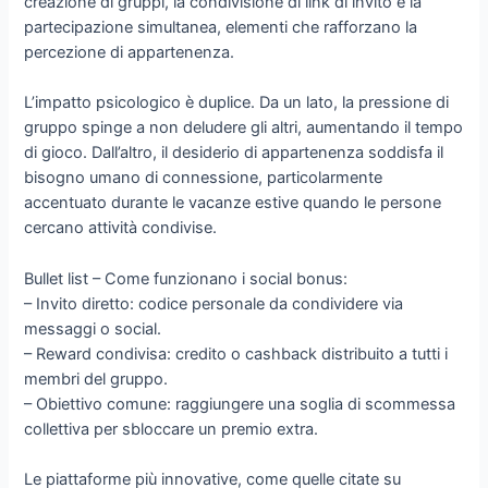
creazione di gruppi, la condivisione di link di invito e la
partecipazione simultanea, elementi che rafforzano la
percezione di appartenenza.
L’impatto psicologico è duplice. Da un lato, la pressione di
gruppo spinge a non deludere gli altri, aumentando il tempo
di gioco. Dall’altro, il desiderio di appartenenza soddisfa il
bisogno umano di connessione, particolarmente
accentuato durante le vacanze estive quando le persone
cercano attività condivise.
Bullet list – Come funzionano i social bonus:
– Invito diretto: codice personale da condividere via
messaggi o social.
– Reward condivisa: credito o cashback distribuito a tutti i
membri del gruppo.
– Obiettivo comune: raggiungere una soglia di scommessa
collettiva per sbloccare un premio extra.
Le piattaforme più innovative, come quelle citate su