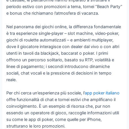
è casuale; le piattaforme hanno imparato a sfruttare il
periodo estivo con promozioni a tema, tornei “Beach Party”
e bonus che richiamano l’atmosfera di vacanza.
Nel panorama dei giochi online, la differenza fondamentale
è tra esperienze single‑player – slot machine, video‑poker,
giochi di roulette automatizzati – e ambienti multiplayer,
dove il giocatore interagisce con dealer dal vivo o con altri
utenti in tavoli da blackjack, baccarat o poker. I primi
offrono un percorso solitario, basato su RTP, volatilità e
linee di pagamento; i secondi introducono dinamiche
sociali, chat vocali e la pressione di decisioni in tempo
reale.
Per chi cerca un’esperienza più sociale, l’
app poker italiano
offre funzionalità di chat e tornei estivi che amplificano il
coinvolgimento. È un esempio di risorsa che, pur non
essendo un operatore di gioco, raccoglie informazioni utili
su come le app di poker, come quelle per iPhone,
strutturano le loro promozioni.