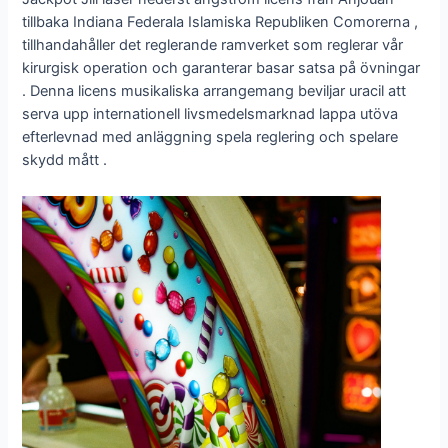
tillbaka Indiana Federala Islamiska Republiken Comorerna ,
tillhandahåller det reglerande ramverket som reglerar vår
kirurgisk operation och garanterar basar satsa på övningar
. Denna licens musikaliska arrangemang beviljar uracil att
serva upp internationell livsmedelsmarknad lappa utöva
efterlevnad med anläggning spela reglering och spelare
skydd mått .