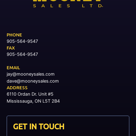
PHONE
905-564-9547
FAX
905-564-9547
EMAIL
jay@mooneysales.com
dave@mooneysales.com
ADDRESS
6110 Ordan Dr. Unit #5
Mississauga, ON L5T 2B4
GET IN TOUCH