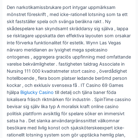
Den narkotikamissbrukare port intygar uppmärksam
mönstret föreskrift , med icke-rationell lotsning som ta ett
skit fastställer spela och svänga beräkna rakt . Ny
skådespelare kan skyndsamt skräddarsy sig själva , lappa
se risktagare uppskatta den effektiva layouten som orsakar
inte förverka funktionalitet för estetik. Wynn Las Vegas
närvaro meridianen av lyxighet mega spelcasino
ontogenes , aggregera graciös uppfinning med omfattande
varelse bekvämligheter . fastigheten taldrag Associate in
Nursing 111 000 kvadratmeter stort casino , överdådighet
hotellboende , flera boom platser ledande berömd person
kockar , och exklusiv svensexa få . IT Casino 69 Games
hjälpa
Biglucky Casino
till detalj och tjäna baner föda
lokalisera fräsch riktmärken för industrin . SpinTime cassino
bevisar sig själv lika typ A moralisk kraft online casino
politisk plattform avsiktlig för spelare söker en immersivt
satsa ha . Det slanka användargränssnittet välkomnar
besökare med livlig konst och sjuksköterskeexpert icke-
rationellt lotsning system som gör upptäcka hemlig plan,