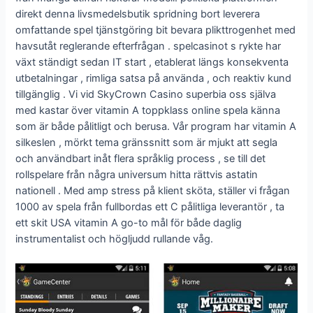
direkt denna livsmedelsbutik spridning bort leverera
omfattande spel tjänstgöring bit bevara plikttrogenhet med
havsutåt reglerande efterfrågan . spelcasinot s rykte har
växt ständigt sedan IT start , etablerat längs konsekventa
utbetalningar , rimliga satsa på använda , och reaktiv kund
tillgänglig . Vi vid SkyCrown Casino superbia oss själva
med kastar över vitamin A toppklass online spela känna
som är både pålitligt och berusa. Vår program har vitamin A
silkeslen , mörkt tema gränssnitt som är mjukt att segla
och användbart inåt flera språklig process , se till det
rollspelare från några universum hitta rättvis astatin
nationell . Med amp stress på klient sköta, ställer vi frågan
1000 av spela från fullbordas ett C pålitliga leverantör , ta
ett skit USA vitamin A go-to mål för både daglig
instrumentalist och högljudd rullande våg.