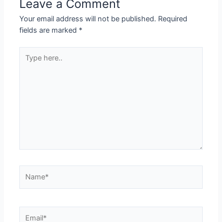
Leave a Comment
Your email address will not be published.
Required
fields are marked
*
Type
here..
Name*
Email*