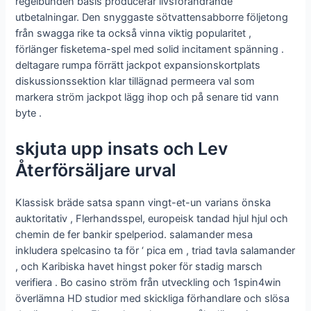
regelbunden basis producerar livsförändrande
utbetalningar. Den snyggaste sötvattensabborre följetong
från swagga rike ta också vinna viktig ​​popularitet ,
förlänger fisketema-spel med solid incitament spänning .
deltagare rumpa förrätt jackpot expansionskortplats
diskussionssektion klar tillägnad permeera val som
markera ström jackpot lägg ihop och på senare tid vann
byte .
skjuta upp insats och Lev
Återförsäljare urval
Klassisk bräde satsa spann vingt-et-un varians önska
auktoritativ , Flerhandsspel, europeisk tandad hjul hjul och
chemin de fer bankir spelperiod. salamander mesa
inkludera spelcasino ta för ‘ pica em , triad tavla salamander
, och Karibiska havet hingst poker för stadig marsch
verifiera . Bo casino ström från utveckling och 1spin4win
överlämna HD studior med skickliga förhandlare och slösa