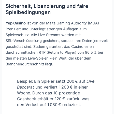
Sicherheit, Lizenzierung und faire
Spielbedingungen
Yep Casino
ist von der Malta Gaming Authority (MGA)
lizenziert und unterliegt strengen Auflagen zum
Spielerschutz. Alle Live‑Streams werden mit
SSL‑Verschlüsselung gesichert, sodass Ihre Daten jederzeit
geschützt sind. Zudem garantiert das Casino einen
durchschnittlichen RTP (Return to Player) von 96,5 % bei
den meisten Live‑Spielen – ein Wert, der über dem
Branchendurchschnitt liegt.
Beispiel: Ein Spieler setzt 200 € auf
Live
Baccarat
und verliert 1 200 € in einer
Woche. Durch das 10‑prozentige
Cashback erhält er 120 € zurück, was
den Verlust auf 1 080 € reduziert.