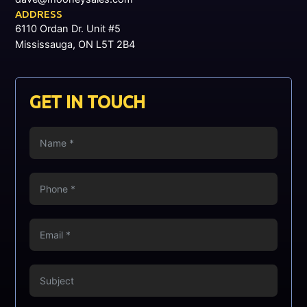
ADDRESS
6110 Ordan Dr. Unit #5
Mississauga, ON L5T 2B4
GET IN TOUCH