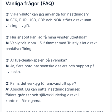
Vanliga frågor (FAQ)
Q:
Vilka valutor kan jag använda för insättningar?
A:
SEK, EUR, USD, GBP och NOK stöds direkt utan
växlingsavgift.
Q:
Hur snabbt kan jag få mina vinster utbetalda?
A:
Vanligtvis inom 1,5‑2 timmar med Trustly eller direkt
banköverföring.
Q:
Är live‑dealer‑spelen på svenska?
A:
Ja, flera bord har svenska dealers och support på
svenska.
Q:
Finns det verktyg för ansvarsfullt spel?
A:
Absolut. Du kan sätta insättningsgränser,
förlora‑gränser och självexkludering direkt i
kontoinställningarna.