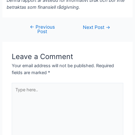
Denna rapport är avsedd för informativt bruk och bör inte
betraktas som finansiell rådgivning.
←
Previous
Post
Next Post
→
Post
navigation
Leave a Comment
Your email address will not be published.
Required
fields are marked
*
Type
here..