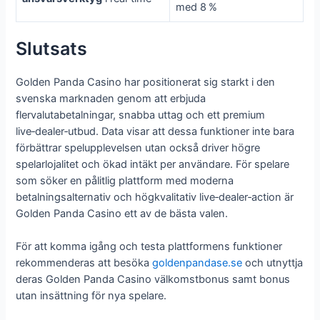
med 8 %
Slutsats
Golden Panda Casino har positionerat sig starkt i den
svenska marknaden genom att erbjuda
flervalutabetalningar, snabba uttag och ett premium
live‑dealer‑utbud. Data visar att dessa funktioner inte bara
förbättrar spelupplevelsen utan också driver högre
spelarlojalitet och ökad intäkt per användare. För spelare
som söker en pålitlig plattform med moderna
betalningsalternativ och högkvalitativ live‑dealer‑action är
Golden Panda Casino ett av de bästa valen.
För att komma igång och testa plattformens funktioner
rekommenderas att besöka
goldenpandase.se
och utnyttja
deras Golden Panda Casino välkomstbonus samt bonus
utan insättning för nya spelare.