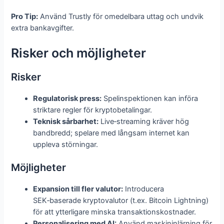
Pro Tip:
Använd Trustly för omedelbara uttag och undvik
extra bankavgifter.
Risker och möjligheter
Risker
Regulatorisk press:
Spelinspektionen kan införa
striktare regler för kryptobetalingar.
Teknisk sårbarhet:
Live‑streaming kräver hög
bandbredd; spelare med långsam internet kan
uppleva störningar.
Möjligheter
Expansion till fler valutor:
Introducera
SEK‑baserade kryptovalutor (t.ex. Bitcoin Lightning)
för att ytterligare minska transaktionskostnader.
Personalisering med AI:
Använd maskininlärning för