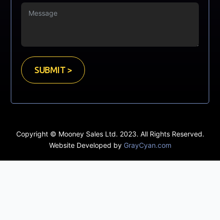
SUBMIT >
Copyright © Mooney Sales Ltd. 2023. All Rights Reserved.
Website Developed by
GrayCyan.com