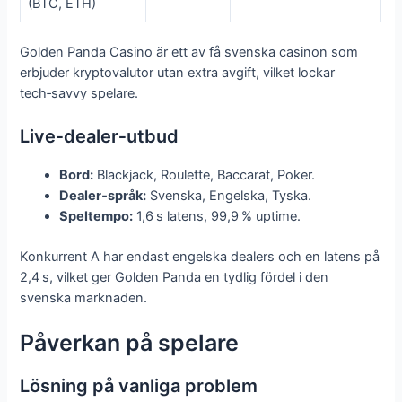
(BTC, ETH)
Golden Panda Casino är ett av få svenska casinon som
erbjuder kryptovalutor utan extra avgift, vilket lockar
tech‑savvy spelare.
Live‑dealer‑utbud
Bord:
Blackjack, Roulette, Baccarat, Poker.
Dealer‑språk:
Svenska, Engelska, Tyska.
Speltempo:
1,6 s latens, 99,9 % uptime.
Konkurrent A har endast engelska dealers och en latens på
2,4 s, vilket ger Golden Panda en tydlig fördel i den
svenska marknaden.
Påverkan på spelare
Lösning på vanliga problem