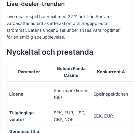
Live‑dealer‑trenden
Live‑dealer‑spel har vuxit med 22 % år‑till‑år. Spelare
värdesätter autentisk interaktion och högupplösta
strömmar. Latens under 2 sekunder anses vara “optimal”
för en smidig spelupplevelse.
Nyckeltal och prestanda
Golden Panda
Parameter
Konkurrent A
Casino
Spelinspektionen
Licens
Spelinspektionen
(SE)
Tillgängliga
SEK, EUR, USD,
SEK, EUR
valutor
GBP, NOK
Genomsnittlig