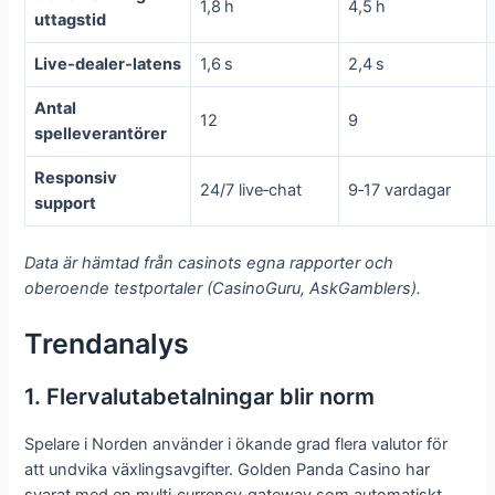
1,8 h
4,5 h
uttagstid
Live‑dealer‑latens
1,6 s
2,4 s
Antal
12
9
spelleverantörer
Responsiv
24/7 live‑chat
9‑17 vardagar
support
Data är hämtad från casinots egna rapporter och
oberoende testportaler (CasinoGuru, AskGamblers).
Trendanalys
1. Flervalutabetalningar blir norm
Spelare i Norden använder i ökande grad flera valutor för
att undvika växlingsavgifter. Golden Panda Casino har