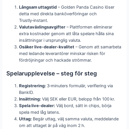
Långsam uttagstid
– Golden Panda Casino löser
detta med direkta banköverföringar och
Trustly‑instant.
Valutaväxlingsavgifter
– Plattformen eliminerar
extra kostnader genom att låta spelare hålla sina
insättningar i ursprunglig valuta.
Osäker live‑dealer‑kvalitet
– Genom att samarbeta
med ledande leverantörer minskar risken för
fördröjningar och hackade strömmar.
Spelarupplevelse – steg för steg
Registrering:
3‑minuters formulär, verifiering via
BankID.
Insättning:
Välj SEK eller EUR, belopp från 100 kr.
Spela live‑dealer:
Välj bord, sätt in chips, börja
spela med låg latens.
Uttag:
Begär uttag, välj samma valuta, meddelande
om att uttaget är på väg inom 2 h.