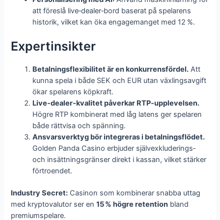
att föreslå live‑dealer‑bord baserat på spelarens
historik, vilket kan öka engagemanget med 12 %.
Expertinsikter
Betalningsflexibilitet är en konkurrensfördel.
Att
kunna spela i både SEK och EUR utan växlingsavgift
ökar spelarens köpkraft.
Live‑dealer‑kvalitet påverkar RTP‑upplevelsen.
Högre RTP kombinerat med låg latens ger spelaren
både rättvisa och spänning.
Ansvarsverktyg bör integreras i betalningsflödet.
Golden Panda Casino erbjuder självexkluderings‑
och insättningsgränser direkt i kassan, vilket stärker
förtroendet.
Industry Secret:
Casinon som kombinerar snabba uttag
med kryptovalutor ser en
15 % högre retention
bland
premiumspelare.