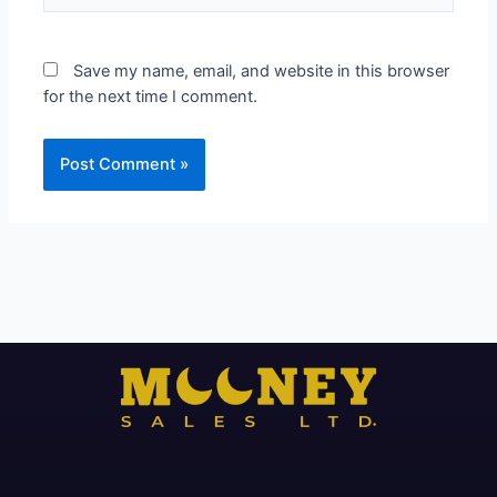
Save my name, email, and website in this browser
for the next time I comment.