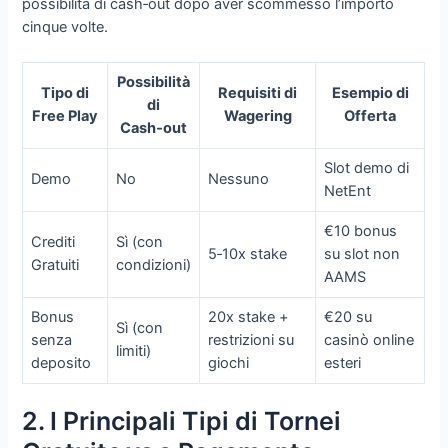
possibilità di cash‑out dopo aver scommesso l’importo
cinque volte.
Possibilità
Tipo di
Requisiti di
Esempio di
di
Free Play
Wagering
Offerta
Cash‑out
Slot demo di
Demo
No
Nessuno
NetEnt
€10 bonus
Crediti
Sì (con
5‑10x stake
su slot non
Gratuiti
condizioni)
AAMS
Bonus
20x stake +
€20 su
Sì (con
senza
restrizioni su
casinò online
limiti)
deposito
giochi
esteri
2. I Principali Tipi di Tornei