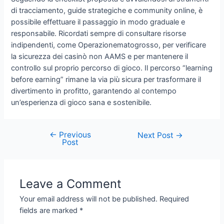
di tracciamento, guide strategiche e community online, è
possibile effettuare il passaggio in modo graduale e
responsabile. Ricordati sempre di consultare risorse
indipendenti, come Operazionematogrosso, per verificare
la sicurezza dei casinò non AAMS e per mantenere il
controllo sul proprio percorso di gioco. Il percorso “learning
before earning” rimane la via più sicura per trasformare il
divertimento in profitto, garantendo al contempo
un’esperienza di gioco sana e sostenibile.
←
Previous
Post
Next Post
→
Post
navigation
Leave a Comment
Your email address will not be published.
Required
fields are marked
*