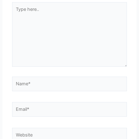
Type
here..
Name*
Email*
Website