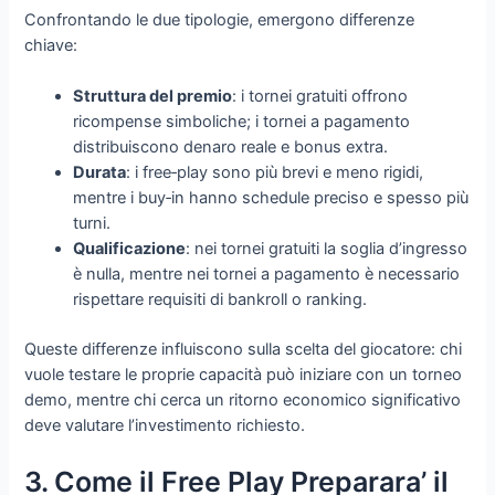
Confrontando le due tipologie, emergono differenze
chiave:
Struttura del premio
: i tornei gratuiti offrono
ricompense simboliche; i tornei a pagamento
distribuiscono denaro reale e bonus extra.
Durata
: i free‑play sono più brevi e meno rigidi,
mentre i buy‑in hanno schedule preciso e spesso più
turni.
Qualificazione
: nei tornei gratuiti la soglia d’ingresso
è nulla, mentre nei tornei a pagamento è necessario
rispettare requisiti di bankroll o ranking.
Queste differenze influiscono sulla scelta del giocatore: chi
vuole testare le proprie capacità può iniziare con un torneo
demo, mentre chi cerca un ritorno economico significativo
deve valutare l’investimento richiesto.
3. Come il Free Play Preparara’ il