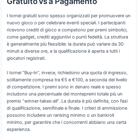
Gratuito vs a Pagamento
I tornei gratuiti sono spesso organizzati per promuovere un
nuovo gioco o per celebrare eventi speciali. I partecipanti
ricevono crediti di gioco e competono per premi simbolici,
come gadget, crediti aggiuntivi o punti fedeltà. La struttura
è generalmente più flessibile: la durata può variare da 30
minuti a diverse ore, e la qualificazione è aperta a tutti i
giocatori registrati.
I tornei “Buy‑In”, invece, richiedono una quota di ingresso,
solitamente compresa tra €5 e €100, a seconda del livello
di competizione. I premi sono in denaro reale e spesso
includono una percentuale del montepremi totale più un
premio “winner‑takes‑all”. La durata è più definita, con fasi
di qualificazione, semifinale e finale. I criteri di ammissione
possono includere un ranking minimo o un bankroll
minimo, per garantire che i concorrenti abbiano una certa
esperienza.