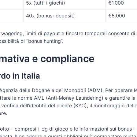
5x (tutti i giochi)
€1.000
40x (bonus+deposit)
€5.000
agering, limiti di payout e finestre temporali consente di c
sibilità di “bonus hunting”.
rmativa e compliance
do in Italia
ll’Agenzia delle Dogane e dei Monopoli (ADM). Per operare 
pettare le norme AML (Anti‑Money Laundering) e garantire la
erifica dell’identità del cliente (KYC), il monitoraggio delle
ore.
lto – compresi i log di gioco e le informazioni sui bonus – 
ichiesta. Non aderire a questi obblighi può comportare multe 