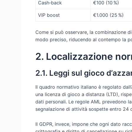
Cash‑back
€100 (10 %)
VIP boost
€1.000 (25 %)
Come si può osservare, la combinazione di w
modo preciso, riducendo al contempo la pos
2. Localizzazione no
2.1. Leggi sul gioco d’azzar
Il quadro normativo italiano è regolato da
una licenza di gioco a distanza (LTD), ris
dati personali. Le regole AML prevedono la v
segnalazione di attività sospette entro 24 
Il GDPR, invece, impone che ogni dato racco
crittografia e diritto di cancellazione su r