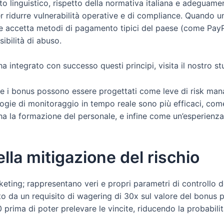
o linguistico, rispetto della normativa italiana e adeguam
r ridurre vulnerabilità operative e di compliance. Quando un l
 e accetta metodi di pagamento tipici del paese (come PayP
ibilità di abuso.
 integrato con successo questi principi, visita il nostro s
e i bonus possono essere progettati come leve di risk mana
logie di monitoraggio in tempo reale sono più efficaci, com
o ha la formazione del personale, e infine come un’esperienza
ella mitigazione del rischio
eting; rappresentano veri e propri parametri di controllo 
to da un requisito di wagering di 30x sul valore del bonus 
rima di poter prelevare le vincite, riducendo la probabilit