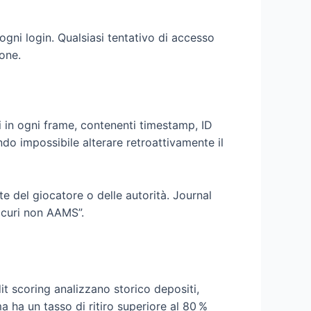
 ogni login. Qualsiasi tentativo di accesso
ione.
li in ogni frame, contenenti timestamp, ID
do impossibile alterare retroattivamente il
e del giocatore o delle autorità. Journal
icuri non AAMS”.
dit scoring analizzano storico depositi,
a ha un tasso di ritiro superiore al 80 %