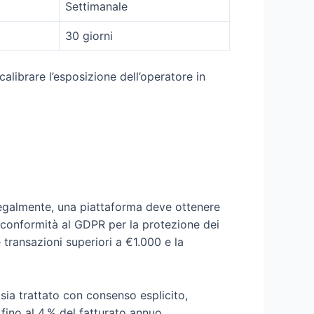
Settimanale
30 giorni
alibrare l’esposizione dell’operatore in
legalmente, una piattaforma deve ottenere
 conformità al GDPR per la protezione dei
 transazioni superiori a €1.000 e la
sia trattato con consenso esplicito,
fino al 4 % del fatturato annuo.