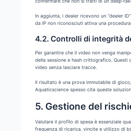
confermare che non si tratti di un deep‑fak
In aggiunta, i dealer ricevono un “dealer ID”
da IP non riconosciuti attiva una procedura
4.2. Controlli di integrità 
Per garantire che il video non venga manipo
della sessione e hash crittografico. Questi
video senza lasciare tracce.
Il risultato è una prova immutabile di gioc
Aquaticscience spesso cita queste soluzion
5. Gestione del rischi
Valutare il profilo di spesa è essenziale qu
frequenza di ricarica, vincite e utilizzo di