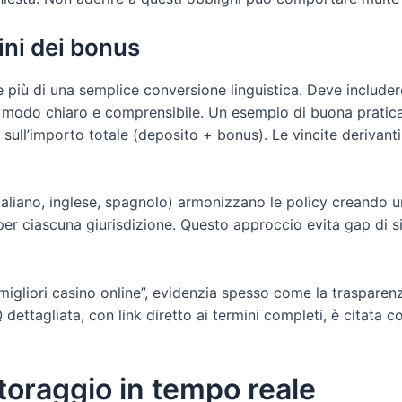
ini dei bonus
 più di una semplice conversione linguistica. Deve includere
 modo chiaro e comprensibile. Un esempio di buona pratica è
 sull’importo totale (deposito + bonus). Le vincite derivant
taliano, inglese, spagnolo) armonizzano le policy creando u
 per ciascuna giurisdizione. Questo approccio evita gap di s
migliori casino online”, evidenzia spesso come la trasparenza
 dettagliata, con link diretto ai termini completi, è citata c
toraggio in tempo reale