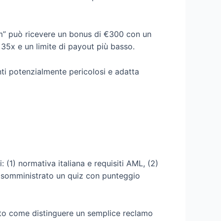
ium” può ricevere un bonus di €300 con un
35x e un limite di payout più basso.
ti potenzialmente pericolosi e adatta
: (1) normativa italiana e requisiti AML, (2)
ne somministrato un quiz con punteggio
nato come distinguere un semplice reclamo