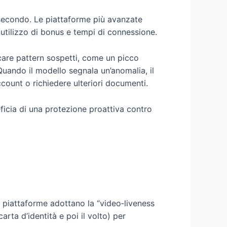
al secondo. Le piattaforme più avanzate
 utilizzo di bonus e tempi di connessione.
ificare pattern sospetti, come un picco
uando il modello segnala un’anomalia, il
count o richiedere ulteriori documenti.
neficia di una protezione proattiva contro
te piattaforme adottano la “video‑liveness
rta d’identità e poi il volto) per