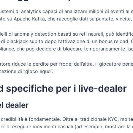
 sistemi di analytics capaci di analizzare milioni di eventi 
to su Apache Kafka, che raccoglie dati su puntate, vincite,
modelli di anomaly detection basati su reti neurali, può ident
i blackjack subito dopo l’attivazione di un bonus reload. Q
pliance, che può decidere di bloccare temporaneamente l’ac
tore riduce le perdite per frode; dall’altra, il giocatore be
rcezione di “gioco equo”.
d specifiche per i live‑dealer
el dealer
oro credibilità è fondamentale. Oltre al tradizionale KYC, mol
er di eseguire movimenti casuali (ad esempio, mostrare la ca