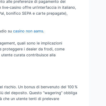
ento alle preferenze di pagamento dei
ive‑casino offre un’interfaccia in italiano,
al, bonifico SEPA e carte prepagate),
tudio su
casino non aams
.
gement, quali sono le implicazioni
e proteggere i dealer da frodi, come
 utente curata contribuisce alla
del rischio. Un bonus di benvenuto del 100 %
più del deposito. Questo “wagering” obbliga
à che un utente tenti di prelevare