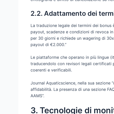
2.2. Adattamento dei term
La traduzione legale dei termini dei bonus è
payout, scadenze e condizioni di revoca in
per 30 giorni e richiede un wagering di 30x
payout di €2.000.”
Le piattaforme che operano in più lingue (i
traducendolo con revisori legali certificati
coerenti e verificabili.
Journal Aquaticscience, nella sua sezione “
affidabilità. La presenza di una sezione FAQ
AAMS”.
3. Tecnologie di moni