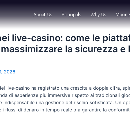
About Us
Principals
Why Us
Moone
nei live‑casino: come le piatt
 massimizzare la sicurezza e l
1, 2026
dei live‑casino ha registrato una crescita a doppia cifra, spi
da di esperienze più immersive rispetto ai tradizionali gio
indispensabile una gestione del rischio sofisticata. Un ope
 i flussi di denaro in tempo reale o a garantire la conformit