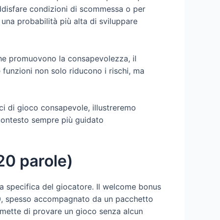
oddisfare condizioni di scommessa o per
una probabilità più alta di sviluppare
che promuovono la consapevolezza, il
 funzioni non solo riducono i rischi, ma
aci di gioco consapevole, illustreremo
 contesto sempre più guidato
20 parole)
a specifica del giocatore. Il welcome bonus
00, spesso accompagnato da un pacchetto
ermette di provare un gioco senza alcun