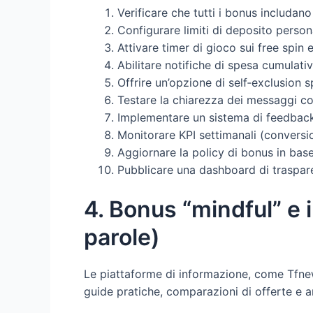
Verificare che tutti i bonus includano 
Configurare limiti di deposito perso
Attivare timer di gioco sui free spin
Abilitare notifiche di spesa cumulati
Offrire un’opzione di self‑exclusion s
Testare la chiarezza dei messaggi c
Implementare un sistema di feedback
Monitorare KPI settimanali (conversio
Aggiornare la policy di bonus in base a
Pubblicare una dashboard di trasparen
4. Bonus “mindful” e i
parole)
Le piattaforme di informazione, come Tfnew
guide pratiche, comparazioni di offerte e ana