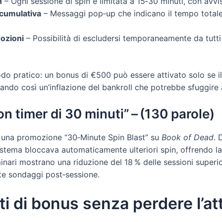
n
– Ogni sessione di spin è limitata a 15‑30 minuti, con avv
 cumulativa
– Messaggi pop‑up che indicano il tempo totale t
mozioni
– Possibilità di escludersi temporaneamente da tutti
do pratico: un bonus di €500 può essere attivato solo se il
ando così un’inflazione del bankroll che potrebbe sfuggire a
n timer di 30 minuti” – (130 parole)
 una promozione “30‑Minute Spin Blast” su
Book of Dead
. 
sistema bloccava automaticamente ulteriori spin, offrendo la
minari mostrano una riduzione del 18 % delle sessioni superi
ite sondaggi post‑sessione.
ti di bonus senza perdere l’att