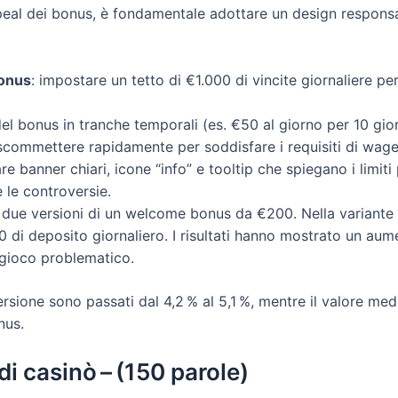
appeal dei bonus, è fondamentale adottare un design respon
bonus
: impostare un tetto di €1.000 di vincite giornaliere pe
 del bonus in tranche temporali (es. €50 al giorno per 10 gio
scommettere rapidamente per soddisfare i requisiti di wage
zare banner chiari, icone “info” e tooltip che spiegano i limit
 le controversie.
 due versioni di un welcome bonus da €200. Nella variante “
50 di deposito giornaliero. I risultati hanno mostrato un aum
 gioco problematico.
versione sono passati dal 4,2 % al 5,1 %, mentre il valore me
nus.
 di casinò – (150 parole)