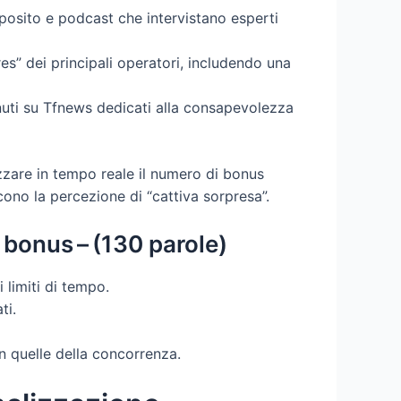
deposito e podcast che intervistano esperti
s” dei principali operatori, includendo una
uti su Tfnews dedicati alla consapevolezza
zzare in tempo reale il numero di bonus
ucono la percezione di “cattiva sorpresa”.
n bonus – (130 parole)
 limiti di tempo.
ti.
n quelle della concorrenza.