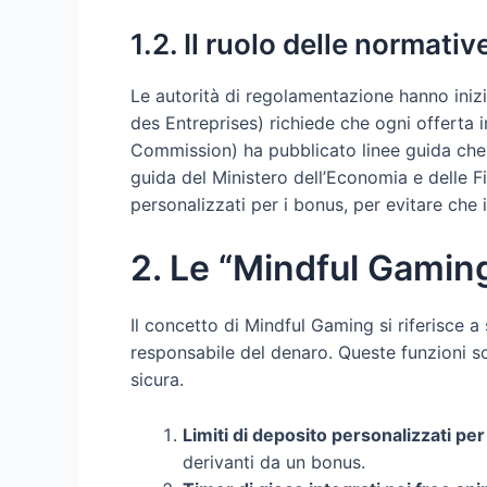
1.2. Il ruolo delle normati
Le autorità di regolamentazione hanno inizia
des Entreprises) richiede che ogni offerta i
Commission) ha pubblicato linee guida che i
guida del Ministero dell’Economia e delle Fi
personalizzati per i bonus, per evitare che 
2. Le “Mindful Gaming
Il concetto di Mindful Gaming si riferisce
responsabile del denaro. Queste funzioni so
sicura.
Limiti di deposito personalizzati per
derivanti da un bonus.