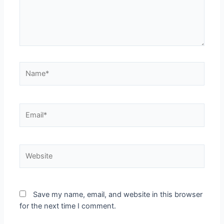
Name*
Email*
Website
Save my name, email, and website in this browser
for the next time I comment.