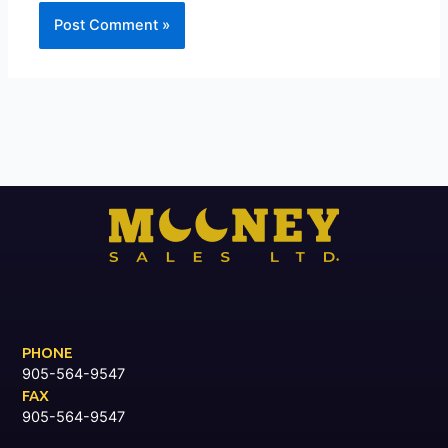
PHONE
905-564-9547
FAX
905-564-9547