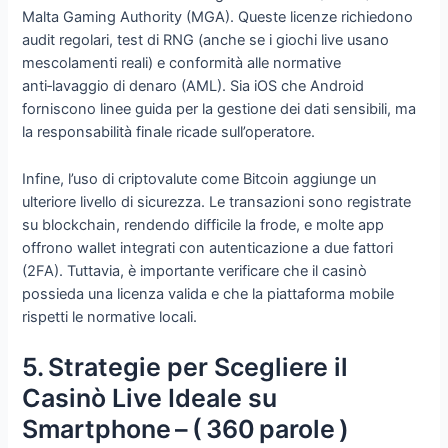
Malta Gaming Authority (MGA). Queste licenze richiedono
audit regolari, test di RNG (anche se i giochi live usano
mescolamenti reali) e conformità alle normative
anti‑lavaggio di denaro (AML). Sia iOS che Android
forniscono linee guida per la gestione dei dati sensibili, ma
la responsabilità finale ricade sull’operatore.
Infine, l’uso di criptovalute come Bitcoin aggiunge un
ulteriore livello di sicurezza. Le transazioni sono registrate
su blockchain, rendendo difficile la frode, e molte app
offrono wallet integrati con autenticazione a due fattori
(2FA). Tuttavia, è importante verificare che il casinò
possieda una licenza valida e che la piattaforma mobile
rispetti le normative locali.
5. Strategie per Scegliere il
Casinò Live Ideale su
Smartphone – ( 360 parole )