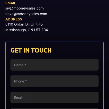
EMAIL
jay@mooneysales.com
dave@mooneysales.com
ADDRESS
6110 Ordan Dr. Unit #5
Mississauga, ON L5T 2B4
GET IN TOUCH