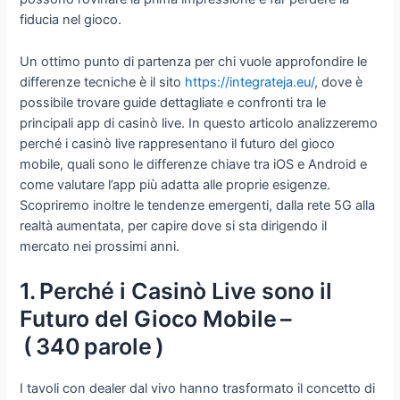
fiducia nel gioco.
Un ottimo punto di partenza per chi vuole approfondire le
differenze tecniche è il sito
https://integrateja.eu/
, dove è
possibile trovare guide dettagliate e confronti tra le
principali app di casinò live. In questo articolo analizzeremo
perché i casinò live rappresentano il futuro del gioco
mobile, quali sono le differenze chiave tra iOS e Android e
come valutare l’app più adatta alle proprie esigenze.
Scopriremo inoltre le tendenze emergenti, dalla rete 5G alla
realtà aumentata, per capire dove si sta dirigendo il
mercato nei prossimi anni.
1. Perché i Casinò Live sono il
Futuro del Gioco Mobile –
( 340 parole )
I tavoli con dealer dal vivo hanno trasformato il concetto di