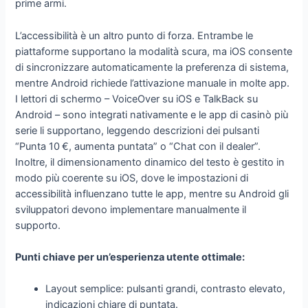
prime armi.
L’accessibilità è un altro punto di forza. Entrambe le
piattaforme supportano la modalità scura, ma iOS consente
di sincronizzare automaticamente la preferenza di sistema,
mentre Android richiede l’attivazione manuale in molte app.
I lettori di schermo – VoiceOver su iOS e TalkBack su
Android – sono integrati nativamente e le app di casinò più
serie li supportano, leggendo descrizioni dei pulsanti
“Punta 10 €, aumenta puntata” o “Chat con il dealer”.
Inoltre, il dimensionamento dinamico del testo è gestito in
modo più coerente su iOS, dove le impostazioni di
accessibilità influenzano tutte le app, mentre su Android gli
sviluppatori devono implementare manualmente il
supporto.
Punti chiave per un’esperienza utente ottimale:
Layout semplice: pulsanti grandi, contrasto elevato,
indicazioni chiare di puntata.