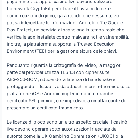
pagamento. Le app di casinò live devono utilizzare il
framework CryptoKit per cifrare il flusso video e le
comunicazioni di gioco, garantendo che nessun terzo
possa intercettare le informazioni. Android offre Google
Play Protect, un servizio di scansione in tempo reale che
verifica le app installate contro malware noti e vulnerabilità.
Inoltre, la piattaforma supporta la Trusted Execution
Environment (TEE) per la gestione sicura delle chiavi.
Per quanto riguarda la crittografia del video, la maggior
parte dei provider utilizza TLS 1.3 con cipher suite
AES‑256‑GCM, riducendo la latenza di handshake e
proteggendo il flusso live da attacchi man‑in‑the‑middle. Le
piattaforme iOS e Android implementano entrambe il
certificato SSL pinning, che impedisce a un attaccante di
presentare un certificato fraudolento.
Le licenze di gioco sono un altro aspetto cruciale. I casinò
live devono operare sotto autorizzazioni rilasciate da
autorità come la UK Gambling Commission (UKGC) o la