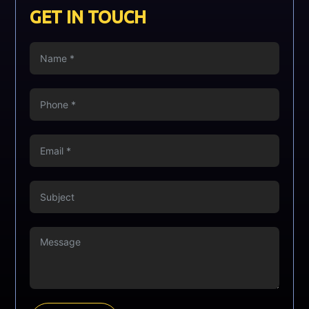
GET IN TOUCH