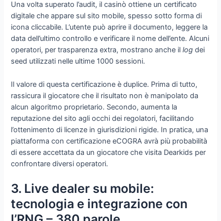
Una volta superato l’audit, il casinò ottiene un certificato
digitale che appare sul sito mobile, spesso sotto forma di
icona cliccabile. L’utente può aprire il documento, leggere la
data dell’ultimo controllo e verificare il nome dell’ente. Alcuni
operatori, per trasparenza extra, mostrano anche il
log
dei
seed utilizzati nelle ultime 1000 sessioni.
Il valore di questa certificazione è duplice. Prima di tutto,
rassicura il giocatore che il risultato non è manipolato da
alcun algoritmo proprietario. Secondo, aumenta la
reputazione del sito agli occhi dei regolatori, facilitando
l’ottenimento di licenze in giurisdizioni rigide. In pratica, una
piattaforma con certificazione eCOGRA avrà più probabilità
di essere accettata da un giocatore che visita Dearkids per
confrontare diversi operatori.
3. Live dealer su mobile:
tecnologia e integrazione con
l’RNG – 380 parole