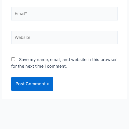
Email*
Website
Save my name, email, and website in this browser
for the next time I comment.