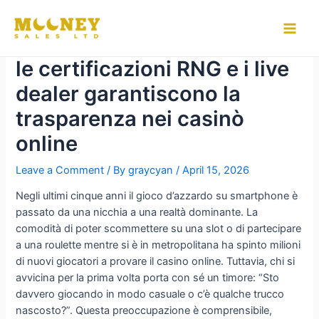
Skip
to
Gioco leale su mobile: come
Main
content
le certificazioni RNG e i live
Men
dealer garantiscono la
trasparenza nei casinò
online
Leave a Comment
/ By
graycyan
/
April 15, 2026
Negli ultimi cinque anni il gioco d’azzardo su smartphone è
passato da una nicchia a una realtà dominante. La
comodità di poter scommettere su una slot o di partecipare
a una roulette mentre si è in metropolitana ha spinto milioni
di nuovi giocatori a provare il casino online. Tuttavia, chi si
avvicina per la prima volta porta con sé un timore: “Sto
davvero giocando in modo casuale o c’è qualche trucco
nascosto?”. Questa preoccupazione è comprensibile,