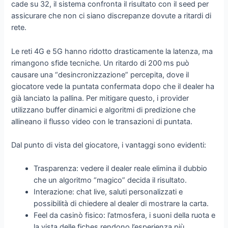
cade su 32, il sistema confronta il risultato con il seed per
assicurare che non ci siano discrepanze dovute a ritardi di
rete.
Le reti 4G e 5G hanno ridotto drasticamente la latenza, ma
rimangono sfide tecniche. Un ritardo di 200 ms può
causare una “desincronizzazione” percepita, dove il
giocatore vede la puntata confermata dopo che il dealer ha
già lanciato la pallina. Per mitigare questo, i provider
utilizzano buffer dinamici e algoritmi di predizione che
allineano il flusso video con le transazioni di puntata.
Dal punto di vista del giocatore, i vantaggi sono evidenti:
Trasparenza: vedere il dealer reale elimina il dubbio
che un algoritmo “magico” decida il risultato.
Interazione: chat live, saluti personalizzati e
possibilità di chiedere al dealer di mostrare la carta.
Feel da casinò fisico: l’atmosfera, i suoni della ruota e
la vista delle fiches rendono l’esperienza più