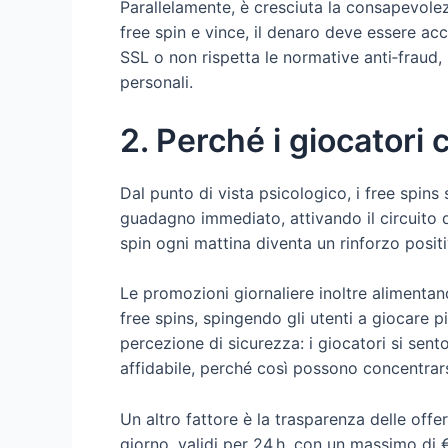
Parallelamente, è cresciuta la consapevole
free spin e vince, il denaro deve essere acc
SSL o non rispetta le normative anti‑fraud, 
personali.
2. Perché i giocatori c
Dal punto di vista psicologico, i free spins 
guadagno immediato, attivando il circuito d
spin ogni mattina diventa un rinforzo posit
Le promozioni giornaliere inoltre alimentano
free spins, spingendo gli utenti a giocare 
percezione di sicurezza: i giocatori si se
affidabile, perché così possono concentrar
Un altro fattore è la trasparenza delle off
giorno, validi per 24 h, con un massimo di €