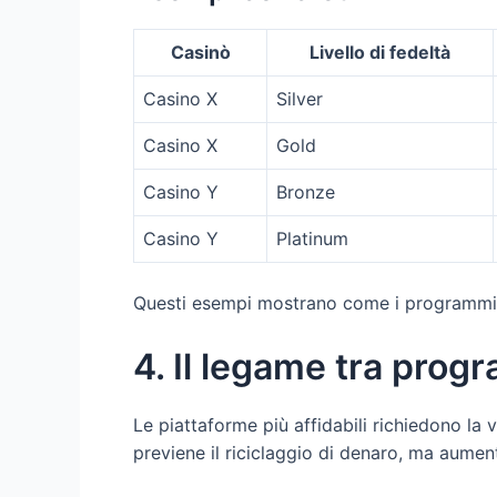
Casinò
Livello di fedeltà
Casino X
Silver
Casino X
Gold
Casino Y
Bronze
Casino Y
Platinum
Questi esempi mostrano come i programmi di
4. Il legame tra prog
Le piattaforme più affidabili richiedono la 
previene il riciclaggio di denaro, ma aumenta