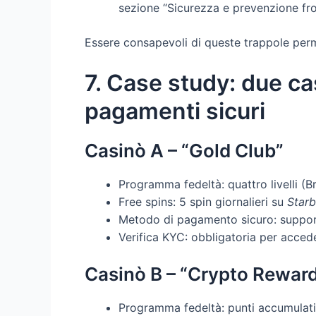
sezione “Sicurezza e prevenzione fro
Essere consapevoli di queste trappole perm
7. Case study: due ca
pagamenti sicuri
Casinò A – “Gold Club”
Programma fedeltà: quattro livelli (
Free spins: 5 spin giornalieri su
Starb
Metodo di pagamento sicuro: supporto
Verifica KYC: obbligatoria per accede
Casinò B – “Crypto Rewar
Programma fedeltà: punti accumulati 