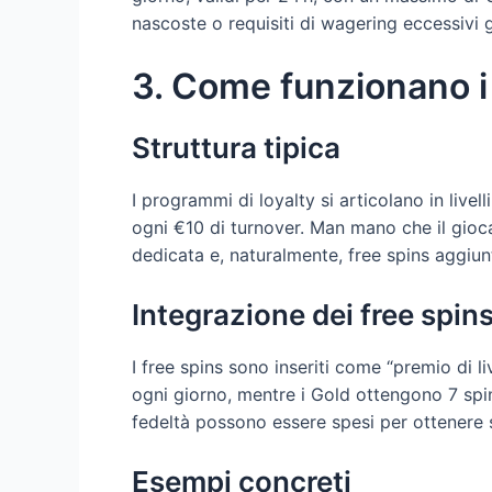
nascoste o requisiti di wagering eccessivi g
3. Come funzionano i 
Struttura tipica
I programmi di loyalty si articolano in live
ogni €10 di turnover. Man mano che il giocato
dedicata e, naturalmente, free spins aggiunt
Integrazione dei free spin
I free spins sono inseriti come “premio di 
ogni giorno, mentre i Gold ottengono 7 sp
fedeltà possono essere spesi per ottenere sp
Esempi concreti