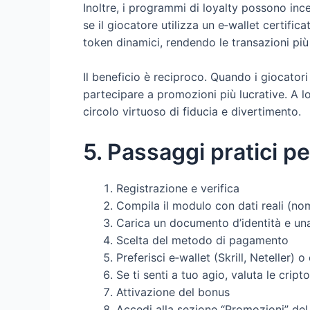
Inoltre, i programmi di loyalty possono ince
se il giocatore utilizza un e‑wallet certific
token dinamici, rendendo le transazioni più 
Il beneficio è reciproco. Quando i giocator
partecipare a promozioni più lucrative. A l
circolo virtuoso di fiducia e divertimento.
5. Passaggi pratici pe
Registrazione e verifica
Compila il modulo con dati reali (no
Carica un documento d’identità e una
Scelta del metodo di pagamento
Preferisci e‑wallet (Skrill, Neteller)
Se ti senti a tuo agio, valuta le crip
Attivazione del bonus
Accedi alla sezione “Promozioni” del