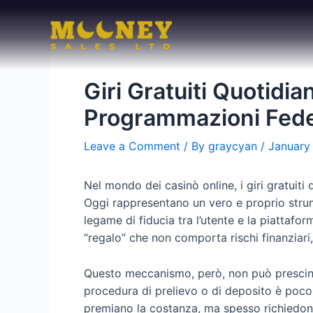
Skip
to
content
Giri Gratuiti Quotidi
Programmazioni Fedel
Leave a Comment
/ By
graycyan
/
January
Nel mondo dei casinò online, i giri gratuit
Oggi rappresentano un vero e proprio strum
legame di fiducia tra l’utente e la piattaf
“regalo” che non comporta rischi finanziari,
Questo meccanismo, però, non può prescinde
procedura di prelievo o di deposito è poco 
premiano la costanza, ma spesso richiedono 