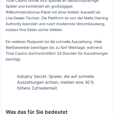
Total Casino richtet sich speziell an deutschsprachige
Spieler und kombiniert ein großzügiges
Willkommensbonus‑Paket mit einer breiten Auswahl an
Live‑Dealer‑Tischen. Die Plattform ist von der Malta Gaming
Authority lizenziert und nutzt modernste Verschlüsselung,
sodass Ihre Daten sicher bleiben.
Ein weiterer Pluspunkt ist die schnelle Auszahlung. Viele
Wettbewerber benötigen bis zu fünf Werktage, während
Total Casino durchschnittlich 24 Stunden für Auszahlungen
benötigt.
Industry Secret: Spieler, die auf schnelle
Auszahlungen achten, melden eine 30 %
höhere Zufriedenheit.
Was das für Sie bedeutet