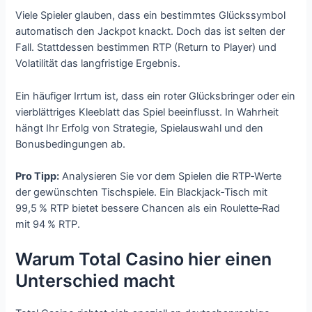
Viele Spieler glauben, dass ein bestimmtes Glückssymbol
automatisch den Jackpot knackt. Doch das ist selten der
Fall. Stattdessen bestimmen RTP (Return to Player) und
Volatilität das langfristige Ergebnis.
Ein häufiger Irrtum ist, dass ein roter Glücksbringer oder ein
vierblättriges Kleeblatt das Spiel beeinflusst. In Wahrheit
hängt Ihr Erfolg von Strategie, Spielauswahl und den
Bonusbedingungen ab.
Pro Tipp:
Analysieren Sie vor dem Spielen die RTP‑Werte
der gewünschten Tischspiele. Ein Blackjack‑Tisch mit
99,5 % RTP bietet bessere Chancen als ein Roulette‑Rad
mit 94 % RTP.
Warum Total Casino hier einen
Unterschied macht