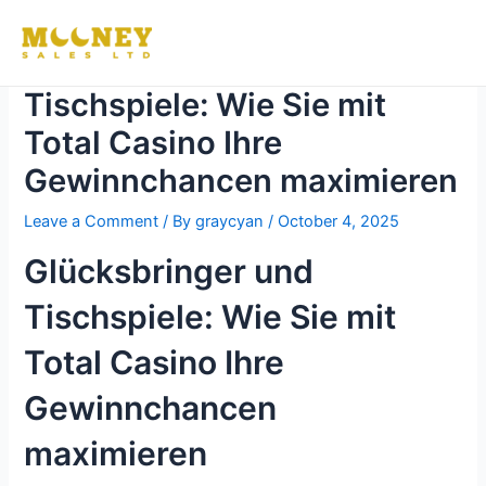
Skip
to
Glücksbringer und
content
Tischspiele: Wie Sie mit
Total Casino Ihre
Gewinnchancen maximieren
Leave a Comment
/ By
graycyan
/
October 4, 2025
Glücksbringer und
Tischspiele: Wie Sie mit
Total Casino Ihre
Gewinnchancen
maximieren