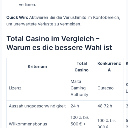
verlieren.
Quick Win:
Aktivieren Sie die Verlustlimits im Kontobereich,
um unerwartete Verluste zu vermeiden.
Total Casino im Vergleich –
Warum es die bessere Wahl ist
Total
Konkurrenz
Kriterium
Casino
A
Malta
K
Lizenz
Gaming
Curacao
L
Authority
Auszahlungsgeschwindigkeit
24 h
48‑72 h
3
100 % bis
100 % bis
5
Willkommensbonus
500 € +
300 €