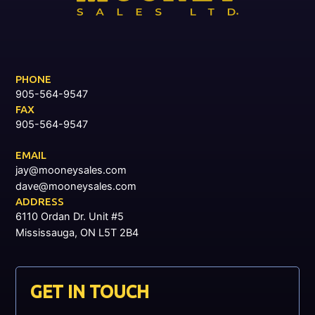
PHONE
905-564-9547
FAX
905-564-9547
EMAIL
jay@mooneysales.com
dave@mooneysales.com
ADDRESS
6110 Ordan Dr. Unit #5
Mississauga, ON L5T 2B4
GET IN TOUCH