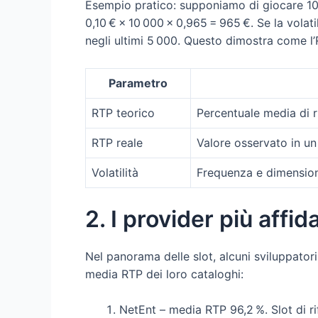
Esempio pratico: supponiamo di giocare 10 
0,10 € × 10 000 × 0,965 = 965 €. Se la volat
negli ultimi 5 000. Questo dimostra come l
Parametro
RTP teorico
Percentuale media di r
RTP reale
Valore osservato in un
Volatilità
Frequenza e dimension
2. I provider più affi
Nel panorama delle slot, alcuni sviluppatori
media RTP dei loro cataloghi:
NetEnt – media RTP 96,2 %. Slot di r