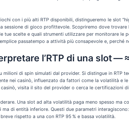
iochi con i più alti RTP disponibili, distingueremo le slot “
una sessione di gioco profittevole. Scopriremo dove trovare l
sulle tue scelte e quali strumenti utilizzare per monitorare l
emplice passatempo a attività più consapevole e, perché no,
erpretare l’RTP di una slot — 
 milioni di spin simulati dal provider. Si distingue in RTP t
te nei casinò, influenzato da fattori come la volatilità e le 
 casinò, visita il sito del provider o cerca le certificazioni
iderare. Una slot ad alta volatilità paga meno spesso ma co
i ma di entità inferiore. Questi due parametri interagiscono:
reve rispetto a una con RTP 95 % e bassa volatilità.