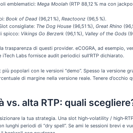
oli emblematici:
Mega Moolah
(RTP 88,12 % ma con jackpo
pi:
Book of Dead
(96,21 %),
Reactoonz
(96,5 %).
lot consigliate:
The Dog House
(96,51 %),
Great Rhino
(96,
di spicco:
Vikings Go Berzerk
(96,1 %),
Valley of the Gods
(9
 la trasparenza di questi provider. eCOGRA, ad esempio, veri
e iTech Labs fornisce audit periodici sull’RTP dichiarato.
ot più popolari con le versioni “demo”. Spesso la versione g
entuale di margine nella versione reale. Tenere d’occhio que
ità vs. alta RTP: quali sceglie
osizionare la tua strategia. Una slot high‑volatility / high‑
n lunghi periodi di “dry spell”. Se ami le sessioni brevi e v