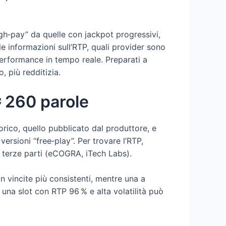
high‑pay” da quelle con jackpot progressivi,
e informazioni sull’RTP, quali provider sono
e performance in tempo reale. Preparati a
 più redditizia.
≈ 260 parole
eorico, quello pubblicato dal produttore, e
versioni “free‑play”. Per trovare l’RTP,
 di terze parti (eCOGRA, iTech Labs).
n vincite più consistenti, mentre una a
 una slot con RTP 96 % e alta volatilità può