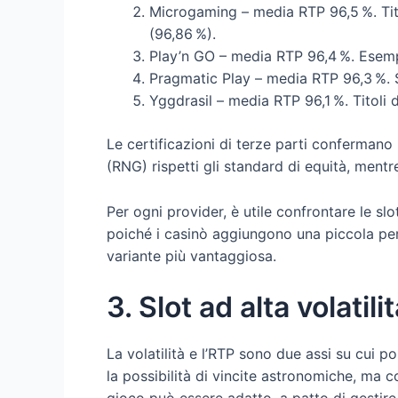
Microgaming – media RTP 96,5 %. Tit
(96,86 %).
Play’n GO – media RTP 96,4 %. Esem
Pragmatic Play – media RTP 96,3 %. S
Yggdrasil – media RTP 96,1 %. Titoli 
Le certificazioni di terze parti confermano
(RNG) rispetti gli standard di equità, mentr
Per ogni provider, è utile confrontare le sl
poiché i casinò aggiungono una piccola perc
variante più vantaggiosa.
3. Slot ad alta volatil
La volatilità e l’RTP sono due assi su cui p
la possibilità di vincite astronomiche, ma co