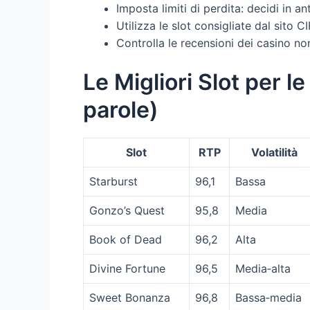
Imposta limiti di perdita: decidi in a
Utilizza le slot consigliate dal sito 
Controlla le recensioni dei casino n
Le Migliori Slot per l
parole)
Slot
RTP
Volatilità
Starburst
96,1
Bassa
Gonzo’s Quest
95,8
Media
Book of Dead
96,2
Alta
Divine Fortune
96,5
Media‑alta
Sweet Bonanza
96,8
Bassa‑media