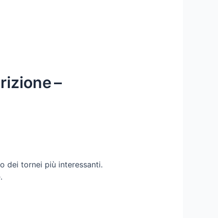
rizione –
o dei tornei più interessanti.
.