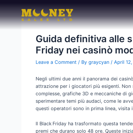
Skip
to
content
Guida definitiva alle
Friday nei casinò mo
Leave a Comment
/ By
graycyan
/
April 12
Negli ultimi due anni il panorama dei casin
attrazione per i giocatori più esigenti. Non
complesse, grafiche 3D e meccaniche di gioco
sperimentare temi più audaci, come le avve
questi operatori sono in prima linea, visit
Il Black Friday ha trasformato questa tendenz
premi che durano solo 48 ore. Queste inizia