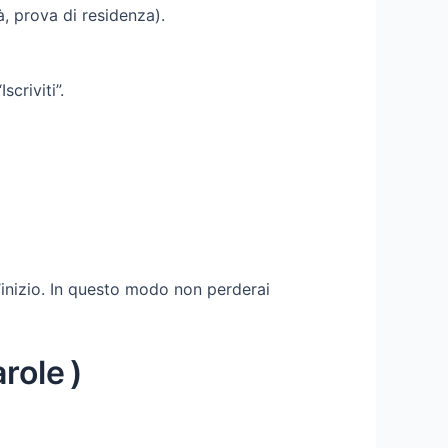
à, prova di residenza).
criviti”.
inizio. In questo modo non perderai
role )