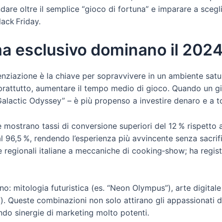
re oltre il semplice “gioco di fortuna” e imparare a sceglier
lack Friday.
ma esclusivo dominano il 2024 
erenziazione è la chiave per sopravvivere in un ambiente sa
prattutto, aumentare il tempo medio di gioco. Quando un gi
Galactic Odyssey” – è più propenso a investire denaro e a to
e mostrano tassi di conversione superiori del 12 % rispetto al
 al 96,5 %, rendendo l’esperienza più avvincente senza sacr
te regionali italiane a meccaniche di cooking‑show; ha regis
o: mitologia futuristica (es. “Neon Olympus”), arte digitale 
d”). Queste combinazioni non solo attirano gli appassionati di
do sinergie di marketing molto potenti.