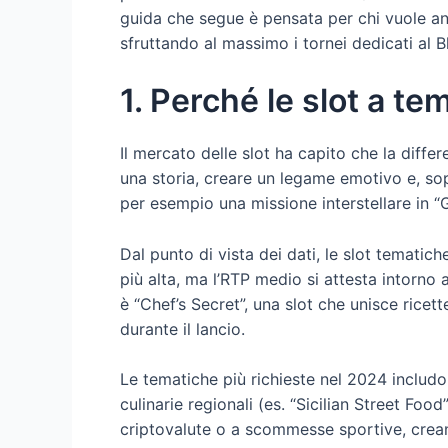
guida che segue è pensata per chi vuole anda
sfruttando al massimo i tornei dedicati al B
1. Perché le slot a te
Il mercato delle slot ha capito che la diff
una storia, creare un legame emotivo e, so
per esempio una missione interstellare in “
Dal punto di vista dei dati, le slot tematich
più alta, ma l’RTP medio si attesta intorno
è “Chef’s Secret”, una slot che unisce ricet
durante il lancio.
Le tematiche più richieste nel 2024 includon
culinarie regionali (es. “Sicilian Street Foo
criptovalute o a scommesse sportive, crean