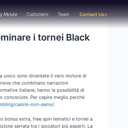
Contact Us>
y Minute
Customers
Team
ominare i tornei Black
ma unico sono diventate il vero motore di
mmersive che combinano narrazioni
mative italiane, hanno la possibilità di
co conosciute. Per capire meglio perché
ambling/casino-non-aams/
.
no bonus extra, free spin tematici e tornei a
ione serrata tra i giocatori più esperti. La