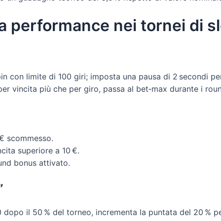
 performance nei tornei di slo
pin con limite di 100 giri; imposta una pausa di 2 secondi pe
i per vincita più che per giro, passa al bet‑max durante i ro
1 € scommesso.
ncita superiore a 10 €.
ound bonus attivato.
”
10 dopo il 50 % del torneo, incrementa la puntata del 20 % p