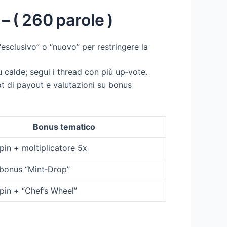
– ( 260 parole )
“esclusivo” o “nuovo” per restringere la
calde; segui i thread con più up‑vote.
hot di payout e valutazioni su bonus
Bonus tematico
spin + moltiplicatore 5x
bonus “Mint‑Drop”
spin + “Chef’s Wheel”