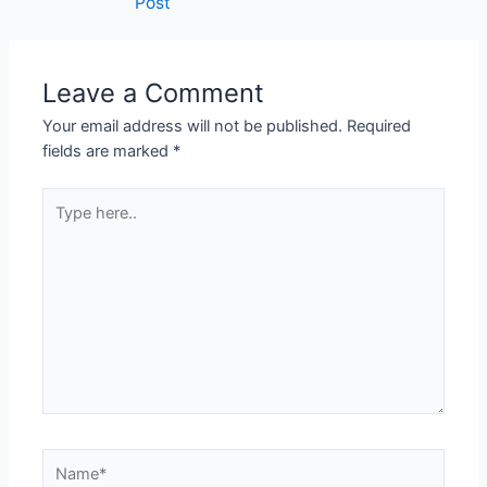
Post
navigation
Leave a Comment
Your email address will not be published.
Required
fields are marked
*
Type
here..
Name*