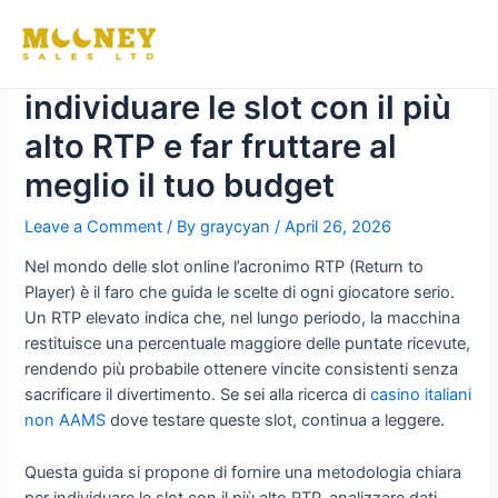
Skip
to
Guida definitiva: Come
content
individuare le slot con il più
alto RTP e far fruttare al
meglio il tuo budget
Leave a Comment
/ By
graycyan
/
April 26, 2026
Nel mondo delle slot online l’acronimo RTP (Return to
Player) è il faro che guida le scelte di ogni giocatore serio.
Un RTP elevato indica che, nel lungo periodo, la macchina
restituisce una percentuale maggiore delle puntate ricevute,
rendendo più probabile ottenere vincite consistenti senza
sacrificare il divertimento. Se sei alla ricerca di
casino italiani
non AAMS
dove testare queste slot, continua a leggere.
Questa guida si propone di fornire una metodologia chiara
per individuare le slot con il più alto RTP, analizzare dati