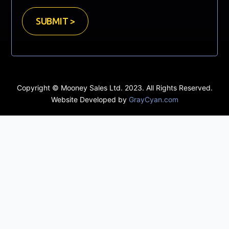
SUBMIT >
Copyright © Mooney Sales Ltd. 2023. All Rights Reserved.
Website Developed by
GrayCyan.com