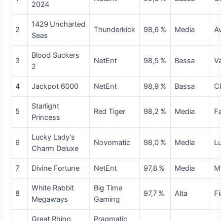
2024
1429 Uncharted
2
Thunderkick
98,6 %
Media
A
Seas
Blood Suckers
3
NetEnt
98,5 %
Bassa
V
2
4
Jackpot 6000
NetEnt
98,9 %
Bassa
C
Starlight
5
Red Tiger
98,2 %
Media
F
Princess
Lucky Lady’s
6
Novomatic
98,0 %
Media
L
Charm Deluxe
7
Divine Fortune
NetEnt
97,8 %
Media
M
White Rabbit
Big Time
8
97,7 %
Alta
F
Megaways
Gaming
Great Rhino
Pragmatic