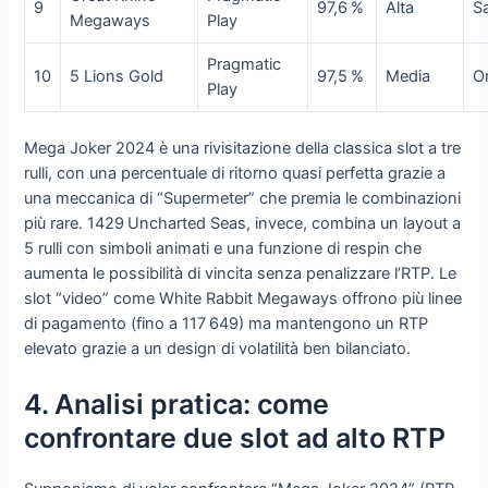
9
97,6 %
Alta
Sa
Megaways
Play
Pragmatic
10
5 Lions Gold
97,5 %
Media
O
Play
Mega Joker 2024 è una rivisitazione della classica slot a tre
rulli, con una percentuale di ritorno quasi perfetta grazie a
una meccanica di “Supermeter” che premia le combinazioni
più rare. 1429 Uncharted Seas, invece, combina un layout a
5 rulli con simboli animati e una funzione di respin che
aumenta le possibilità di vincita senza penalizzare l’RTP. Le
slot “video” come White Rabbit Megaways offrono più linee
di pagamento (fino a 117 649) ma mantengono un RTP
elevato grazie a un design di volatilità ben bilanciato.
4. Analisi pratica: come
confrontare due slot ad alto RTP