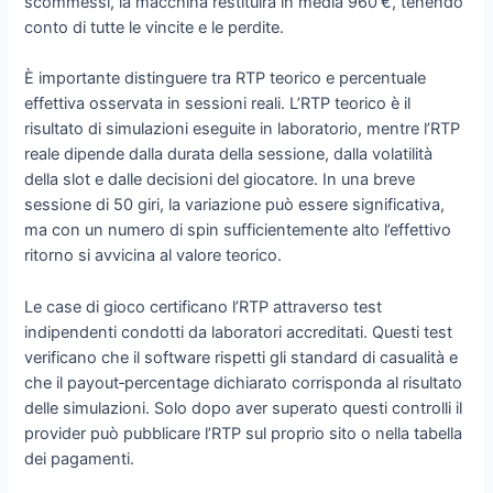
scommessi, la macchina restituirà in media 960 €, tenendo
conto di tutte le vincite e le perdite.
È importante distinguere tra RTP teorico e percentuale
effettiva osservata in sessioni reali. L’RTP teorico è il
risultato di simulazioni eseguite in laboratorio, mentre l’RTP
reale dipende dalla durata della sessione, dalla volatilità
della slot e dalle decisioni del giocatore. In una breve
sessione di 50 giri, la variazione può essere significativa,
ma con un numero di spin sufficientemente alto l’effettivo
ritorno si avvicina al valore teorico.
Le case di gioco certificano l’RTP attraverso test
indipendenti condotti da laboratori accreditati. Questi test
verificano che il software rispetti gli standard di casualità e
che il payout‑percentage dichiarato corrisponda al risultato
delle simulazioni. Solo dopo aver superato questi controlli il
provider può pubblicare l’RTP sul proprio sito o nella tabella
dei pagamenti.