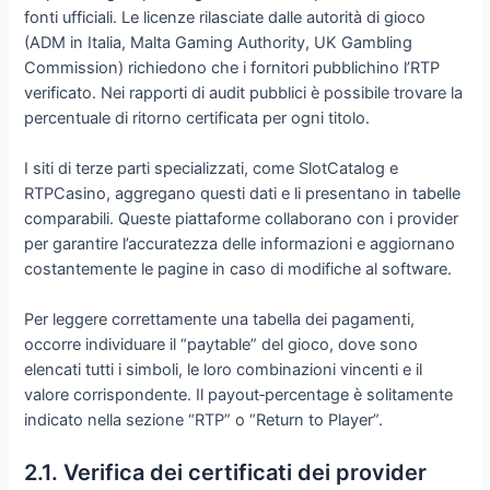
fonti ufficiali. Le licenze rilasciate dalle autorità di gioco
(ADM in Italia, Malta Gaming Authority, UK Gambling
Commission) richiedono che i fornitori pubblichino l’RTP
verificato. Nei rapporti di audit pubblici è possibile trovare la
percentuale di ritorno certificata per ogni titolo.
I siti di terze parti specializzati, come SlotCatalog e
RTPCasino, aggregano questi dati e li presentano in tabelle
comparabili. Queste piattaforme collaborano con i provider
per garantire l’accuratezza delle informazioni e aggiornano
costantemente le pagine in caso di modifiche al software.
Per leggere correttamente una tabella dei pagamenti,
occorre individuare il “paytable” del gioco, dove sono
elencati tutti i simboli, le loro combinazioni vincenti e il
valore corrispondente. Il payout‑percentage è solitamente
indicato nella sezione “RTP” o “Return to Player”.
2.1. Verifica dei certificati dei provider