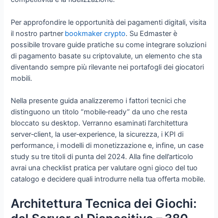
Per approfondire le opportunità dei pagamenti digitali, visita
il nostro partner
bookmaker crypto
. Su Edmaster è
possibile trovare guide pratiche su come integrare soluzioni
di pagamento basate su criptovalute, un elemento che sta
diventando sempre più rilevante nei portafogli dei giocatori
mobili.
Nella presente guida analizzeremo i fattori tecnici che
distinguono un titolo “mobile‑ready” da uno che resta
bloccato su desktop. Verranno esaminati l’architettura
server‑client, la user‑experience, la sicurezza, i KPI di
performance, i modelli di monetizzazione e, infine, un case
study su tre titoli di punta del 2024. Alla fine dell’articolo
avrai una checklist pratica per valutare ogni gioco del tuo
catalogo e decidere quali introdurre nella tua offerta mobile.
Architettura Tecnica dei Giochi: