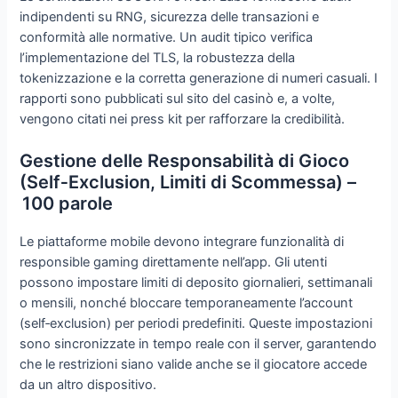
indipendenti su RNG, sicurezza delle transazioni e
conformità alle normative. Un audit tipico verifica
l’implementazione del TLS, la robustezza della
tokenizzazione e la corretta generazione di numeri casuali. I
rapporti sono pubblicati sul sito del casinò e, a volte,
vengono citati nei press kit per rafforzare la credibilità.
Gestione delle Responsabilità di Gioco
(Self‑Exclusion, Limiti di Scommessa) –
100 parole
Le piattaforme mobile devono integrare funzionalità di
responsible gaming direttamente nell’app. Gli utenti
possono impostare limiti di deposito giornalieri, settimanali
o mensili, nonché bloccare temporaneamente l’account
(self‑exclusion) per periodi predefiniti. Queste impostazioni
sono sincronizzate in tempo reale con il server, garantendo
che le restrizioni siano valide anche se il giocatore accede
da un altro dispositivo.