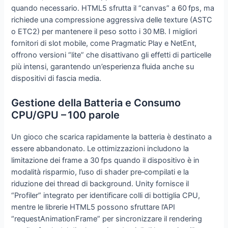
quando necessario. HTML5 sfrutta il “canvas” a 60 fps, ma
richiede una compressione aggressiva delle texture (ASTC
o ETC2) per mantenere il peso sotto i 30 MB. I migliori
fornitori di slot mobile, come Pragmatic Play e NetEnt,
offrono versioni “lite” che disattivano gli effetti di particelle
più intensi, garantendo un’esperienza fluida anche su
dispositivi di fascia media.
Gestione della Batteria e Consumo
CPU/GPU – 100 parole
Un gioco che scarica rapidamente la batteria è destinato a
essere abbandonato. Le ottimizzazioni includono la
limitazione dei frame a 30 fps quando il dispositivo è in
modalità risparmio, l’uso di shader pre‑compilati e la
riduzione dei thread di background. Unity fornisce il
“Profiler” integrato per identificare colli di bottiglia CPU,
mentre le librerie HTML5 possono sfruttare l’API
“requestAnimationFrame” per sincronizzare il rendering