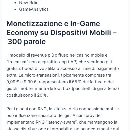
New Relic
GameAnalytics
Monetizzazione e In‑Game
Economy su Dispositivi Mobili –
300 parole
Il modello di revenue più diffuso nei casinò mobile è il
“freemium” con acquisti in‑app (IAP) che vendono giri
gratuiti, boost di volatilità o accesso a linee di pagamento
extra. Le micro‑transazioni, tipicamente comprese tra
0,99 € e 9,99 €, rappresentano il 65 % del fatturato dei
giochi mobile, mentre le loot box (pacchetti di giri a tema)
costituiscono il 20 %.
Per i giochi con RNG, la latenza della connessione mobile
può influenzare il risultato dei giri. Alcuni provider
implementano RNG “latency‑aware”, che mantengono la
stessa distribuzione di probabilità indipendentemente dal