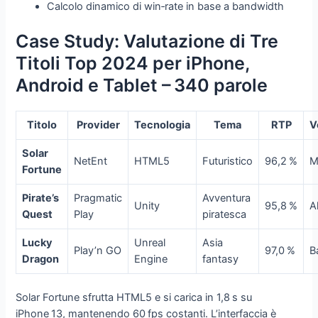
Calcolo dinamico di win‑rate in base a bandwidth
Case Study: Valutazione di Tre
Titoli Top 2024 per iPhone,
Android e Tablet – 340 parole
Titolo
Provider
Tecnologia
Tema
RTP
V
Solar
NetEnt
HTML5
Futuristico
96,2 %
M
Fortune
Pirate’s
Pragmatic
Avventura
Unity
95,8 %
A
Quest
Play
piratesca
Lucky
Unreal
Asia
Play’n GO
97,0 %
B
Dragon
Engine
fantasy
Solar Fortune sfrutta HTML5 e si carica in 1,8 s su
iPhone 13, mantenendo 60 fps costanti. L’interfaccia è