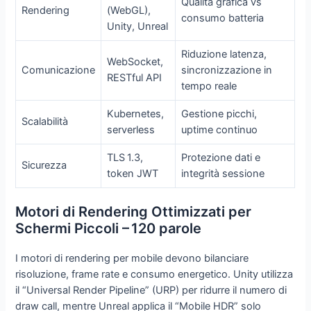
Qualità grafica vs
Rendering
(WebGL),
consumo batteria
Unity, Unreal
Riduzione latenza,
WebSocket,
Comunicazione
sincronizzazione in
RESTful API
tempo reale
Kubernetes,
Gestione picchi,
Scalabilità
serverless
uptime continuo
TLS 1.3,
Protezione dati e
Sicurezza
token JWT
integrità sessione
Motori di Rendering Ottimizzati per
Schermi Piccoli – 120 parole
I motori di rendering per mobile devono bilanciare
risoluzione, frame rate e consumo energetico. Unity utilizza
il “Universal Render Pipeline” (URP) per ridurre il numero di
draw call, mentre Unreal applica il “Mobile HDR” solo