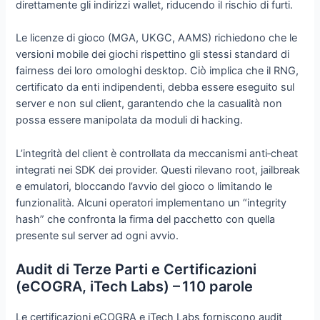
direttamente gli indirizzi wallet, riducendo il rischio di furti.
Le licenze di gioco (MGA, UKGC, AAMS) richiedono che le
versioni mobile dei giochi rispettino gli stessi standard di
fairness dei loro omologhi desktop. Ciò implica che il RNG,
certificato da enti indipendenti, debba essere eseguito sul
server e non sul client, garantendo che la casualità non
possa essere manipolata da moduli di hacking.
L’integrità del client è controllata da meccanismi anti‑cheat
integrati nei SDK dei provider. Questi rilevano root, jailbreak
e emulatori, bloccando l’avvio del gioco o limitando le
funzionalità. Alcuni operatori implementano un “integrity
hash” che confronta la firma del pacchetto con quella
presente sul server ad ogni avvio.
Audit di Terze Parti e Certificazioni
(eCOGRA, iTech Labs) – 110 parole
Le certificazioni eCOGRA e iTech Labs forniscono audit