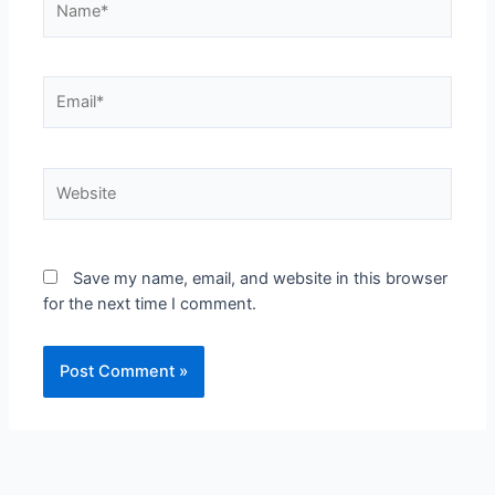
Email*
Website
Save my name, email, and website in this browser
for the next time I comment.