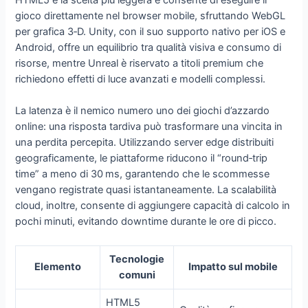
gioco direttamente nel browser mobile, sfruttando WebGL
per grafica 3‑D. Unity, con il suo supporto nativo per iOS e
Android, offre un equilibrio tra qualità visiva e consumo di
risorse, mentre Unreal è riservato a titoli premium che
richiedono effetti di luce avanzati e modelli complessi.
La latenza è il nemico numero uno dei giochi d’azzardo
online: una risposta tardiva può trasformare una vincita in
una perdita percepita. Utilizzando server edge distribuiti
geograficamente, le piattaforme riducono il “round‑trip
time” a meno di 30 ms, garantendo che le scommesse
vengano registrate quasi istantaneamente. La scalabilità
cloud, inoltre, consente di aggiungere capacità di calcolo in
pochi minuti, evitando downtime durante le ore di picco.
Tecnologie
Elemento
Impatto sul mobile
comuni
HTML5