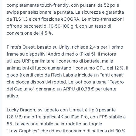
completamente touch‑friendly, con pulsanti da 52 px e
swipe per selezionare la puntata. La sicurezza è garantita
da TLS 1.3 e certificazione eCOGRA. Le micro‑transazioni
offrono pacchetti di 10‑50‑100 giri, con un tasso di
conversione del 4,5 %.
Pirate’s Quest, basato su Unity, richiede 2,4 s per il primo
frame su dispositivi Android medio (Pixel 5). Il motore
utilizza URP per limitare il consumo di batteria, ma le
animazioni di fuoco aumentano il consumo CPU del 12 %. Il
gioco è certificato da iTech Labs e include un “anti‑cheat”
che blocca dispositivi rooted. Le loot box a tema “Tesoro
del Capitano” generano un ARPU di 0,78 € per utente
attivo.
Lucky Dragon, sviluppato con Unreal, è il più pesante
(28 MB) ma offre grafica 4K su iPad Pro, con FPS stabile a
55. La versione mobile ha introdotto un toggle
“Low‑Graphics” che riduce il consumo di batteria del 30 %.