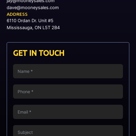
jay@mooneysales.com
dave@mooneysales.com
ADDRESS
6110 Ordan Dr. Unit #5
Mississauga, ON L5T 2B4
GET IN TOUCH