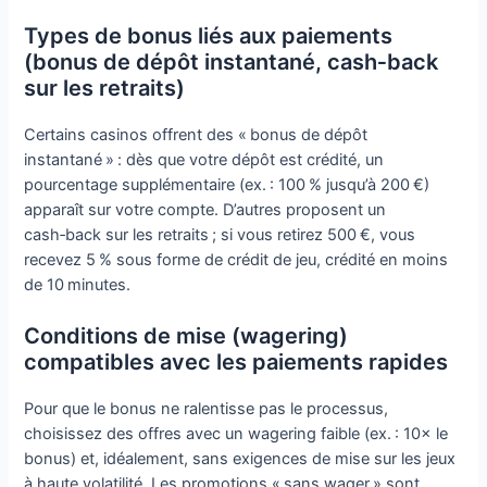
Types de bonus liés aux paiements
(bonus de dépôt instantané, cash‑back
sur les retraits)
Certains casinos offrent des « bonus de dépôt
instantané » : dès que votre dépôt est crédité, un
pourcentage supplémentaire (ex. : 100 % jusqu’à 200 €)
apparaît sur votre compte. D’autres proposent un
cash‑back sur les retraits ; si vous retirez 500 €, vous
recevez 5 % sous forme de crédit de jeu, crédité en moins
de 10 minutes.
Conditions de mise (wagering)
compatibles avec les paiements rapides
Pour que le bonus ne ralentisse pas le processus,
choisissez des offres avec un wagering faible (ex. : 10× le
bonus) et, idéalement, sans exigences de mise sur les jeux
à haute volatilité. Les promotions « sans wager » sont