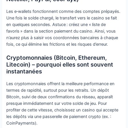
Les e‑wallets fonctionnent comme des comptes prépayés.
Une fois le solde chargé, le transfert vers le casino se fait
en quelques secondes. Astuce : créez une « liste de
favoris » dans la section paiement du casino. Ainsi, vous
n’aurez plus à saisir vos coordonnées bancaires à chaque
fois, ce qui élimine les frictions et les risques d’erreur.
Cryptomonnaies (Bitcoin, Ethereum,
Litecoin) – pourquoi elles sont souvent
instantanées
Les cryptomonnaies offrent la meilleure performance en
termes de rapidité, surtout pour les retraits. Un dépôt
Bitcoin, suivi de deux confirmations du réseau, apparaît
presque immédiatement sur votre solde de jeu. Pour
profiter de cette vitesse, choisissez un casino qui accepte
les dépôts via une passerelle de paiement crypto (ex. :
CoinPayments).