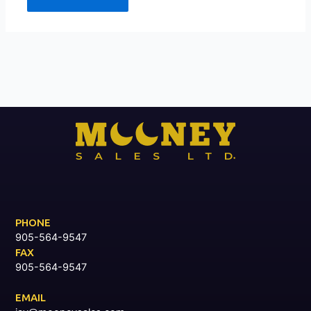
PHONE
905-564-9547
FAX
905-564-9547
EMAIL