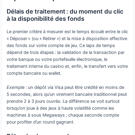
Délais de traitement : du moment du clic
à la disponibilité des fonds
Le premier critère à mesurer est le temps écoulé entre le clic
« Déposer » (ou « Retirer ») et la mise à disposition effective
des fonds sur votre compte de jeu. Ce laps de temps
dépend de trois étapes : la validation de la transaction par
votre banque ou votre portefeuille électronique, le
traitement interne du casino et, enfin, le transfert vers votre
compte bancaire ou wallet.
Exemple
: un dépôt via Visa peut être crédité en moins de
5 secondes, alors qu’un virement bancaire traditionnel peut
prendre 2 à 3 jours ouvrés. La différence se voit surtout
lorsqu’on joue à des jeux à haute volatilité comme les
machines à sous Megaways ; chaque seconde compte
pour profiter d’un round gagnant.