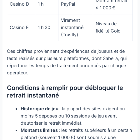
Montant retrait
Casino D
1 h
PayPal
≤ 1 000 €
Virement
Niveau de
Casino E
1 h 30
instantané
fidélité Gold
(Trustly)
Ces chiffres proviennent d’expériences de joueurs et de
tests réalisés sur plusieurs plateformes, dont Sabella, qui
répertorie les temps de traitement annoncés par chaque
opérateur.
Conditions à remplir pour débloquer le
retrait instantané
Historique de jeu
: la plupart des sites exigent au
moins 5 déposes ou 10 sessions de jeu avant
d’autoriser le retrait immédiat.
Montants limites
: les retraits supérieurs à un certain
plafond (souvent 1 000 €) sont soumis à une