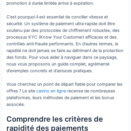
promotion à durée limitée arrive à expiration.
C’est pourquoi il est essentiel de concilier vitesse et
sécurité. Un système de paiement ultra‑rapide doit être
soutenu par des protocoles de chiffrement robustes, des
processus KYC (Know Your Customer) efficaces et des
contrôles anti‑fraude performants. En d’autres termes, la
rapidité ne doit jamais se faire au détriment de la protection
des fonds. Pour vous aider à naviguer dans ce paysage,
nous vous proposons un guide complet, agrémenté
d’exemples concrets et d’astuces pratiques.
Vous cherchez un point de départ fiable pour comparer les
offres ? Le site
casino en ligne
recense de nombreuses
plateformes, leurs méthodes de paiement et les bonus
associés.
Comprendre les critères de
rapidité des paiements