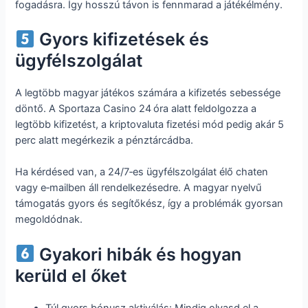
fogadásra. Így hosszú távon is fennmarad a játékélmény.
Gyors kifizetések és
ügyfélszolgálat
A legtöbb magyar játékos számára a kifizetés sebessége
döntő. A Sportaza Casino 24 óra alatt feldolgozza a
legtöbb kifizetést, a kriptovaluta fizetési mód pedig akár 5
perc alatt megérkezik a pénztárcádba.
Ha kérdésed van, a 24/7‑es ügyfélszolgálat élő chaten
vagy e‑mailben áll rendelkezésedre. A magyar nyelvű
támogatás gyors és segítőkész, így a problémák gyorsan
megoldódnak.
Gyakori hibák és hogyan
kerüld el őket
Túl gyors bónusz aktiválás: Mindig olvasd el a