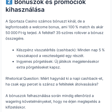
Bónuszok és promóciók
kihasználása
A Sportaza Casino számos bónuszt kínál, de a
legfontosabb a welcome bonus, ami 100 % match és akár
50 000 Ft‑ig terjed. A feltétel? 35‑szöres rollover a bónusz
összegére.
Készpénz visszatérítés (cashback): Minden nap 5 %
visszakapod a veszteségeid egy részét.
Ingyenes pörgetések: Új játékok megjelenésekor
extra pörgetéseket kapsz.
Rhetorical Question: Miért hagynád ki a napi cashback-et,
ha csak egy percet is szánsz a feltételek átolvasására?
A bónuszok felhasználása során mindig ellenőrizd a
wagering követelményeket, hogy ne érjen meglepetés a
kifizetéskor.