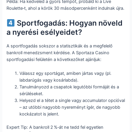
Példa: Ha kedveled a gyors tempót, próbáld ki a Live
Roulette‑t, ahol a körök 30 másodpercenként indulnak újra.
Sportfogadás: Hogyan növeld
a nyerési esélyeidet?
A sportfogadás sokszor a statisztikák és a megfelelő
bankroll menedzsment kérdése. A Sportaza Casino
sportfogadási felületén a következőket ajánljuk:
Válassz egy sportágat, amiben jártas vagy (pl.
labdarúgás vagy kosárlabda).
Tanulmányozd a csapatok legutóbbi formáját és a
sérüléseket.
Helyezd el a tétet a single vagy accumulator opcióval
– az utóbbi nagyobb nyereményt ígér, de nagyobb
kockázatot is jelent.
Expert Tip: A bankroll 2 %‑át ne tedd fel egyetlen