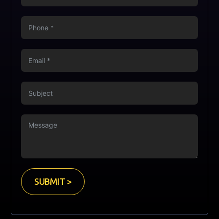
SUBMIT >