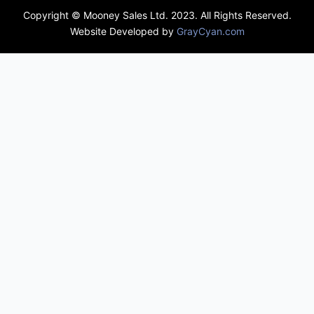
Copyright © Mooney Sales Ltd. 2023. All Rights Reserved.
Website Developed by
GrayCyan.com