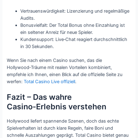
Vertrauenswürdigkeit: Lizenzierung und regelmäßige
Audits.
Bonusvielfalt: Der Total Bonus ohne Einzahlung ist
ein seltener Anreiz für neue Spieler.
Kundensupport: Live‑Chat reagiert durchschnittlich
in 30 Sekunden.
Wenn Sie nach einem Casino suchen, das die
Hollywood‑Träume mit realen Vorteilen kombiniert,
empfehle ich Ihnen, einen Blick auf die offizielle Seite zu
werfen:
Total Casino Live offiziell
.
Fazit – Das wahre
Casino‑Erlebnis verstehen
Hollywood liefert spannende Szenen, doch das echte
Spielverhalten ist durch klare Regeln, faire Boni und
schnelle Auszahlungen geprägt. Total Casino bietet genau