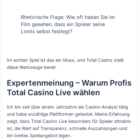
Rhetorische Frage:
Wie oft haben Sie im
Film gesehen, dass ein Spieler seine
Limits selbst festlegt?
Im echten Spiel ist das ein Muss, und Total Casino stellt
diese Werkzeuge bereit.
Expertenmeinung – Warum Profis
Total Casino Live wählen
Ich bin seit über einem Jahrzehnt als Casino‑Analyst tätig
und habe unzählige Plattformen getestet. Meine Erfahrung
zeigt, dass Total Casino Live besonders für Spieler attraktiv
ist, die Wert auf Transparenz, schnelle Auszahlungen und
ein breites Spielangebot legen.