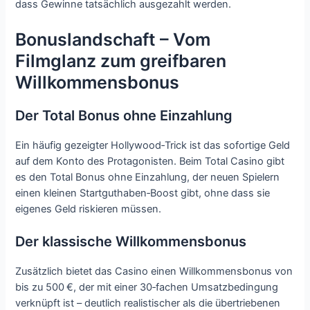
dass Gewinne tatsächlich ausgezahlt werden.
Bonuslandschaft – Vom
Filmglanz zum greifbaren
Willkommensbonus
Der Total Bonus ohne Einzahlung
Ein häufig gezeigter Hollywood‑Trick ist das sofortige Geld
auf dem Konto des Protagonisten. Beim Total Casino gibt
es den Total Bonus ohne Einzahlung, der neuen Spielern
einen kleinen Startguthaben‑Boost gibt, ohne dass sie
eigenes Geld riskieren müssen.
Der klassische Willkommensbonus
Zusätzlich bietet das Casino einen Willkommensbonus von
bis zu 500 €, der mit einer 30‑fachen Umsatzbedingung
verknüpft ist – deutlich realistischer als die übertriebenen