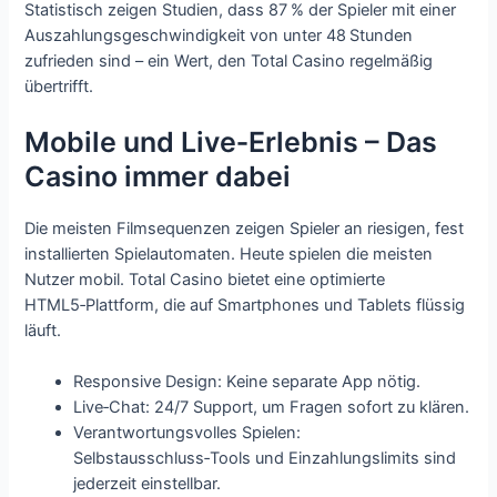
Statistisch zeigen Studien, dass 87 % der Spieler mit einer
Auszahlungsgeschwindigkeit von unter 48 Stunden
zufrieden sind – ein Wert, den Total Casino regelmäßig
übertrifft.
Mobile und Live‑Erlebnis – Das
Casino immer dabei
Die meisten Filmsequenzen zeigen Spieler an riesigen, fest
installierten Spielautomaten. Heute spielen die meisten
Nutzer mobil. Total Casino bietet eine optimierte
HTML5‑Plattform, die auf Smartphones und Tablets flüssig
läuft.
Responsive Design: Keine separate App nötig.
Live‑Chat: 24/7 Support, um Fragen sofort zu klären.
Verantwortungsvolles Spielen:
Selbstausschluss‑Tools und Einzahlungslimits sind
jederzeit einstellbar.