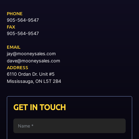
PHONE
905-564-9547
FAX
905-564-9547
EMAIL
jay@mooneysales.com
dave@mooneysales.com
ADDRESS
6110 Ordan Dr. Unit #5
Mississauga, ON L5T 2B4
GET IN TOUCH