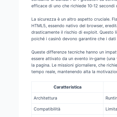
efficace di uno che richiede 10‑12 secondi d
La sicurezza è un altro aspetto cruciale. Fl
HTML5, essendo nativo del browser, eredit
drasticamente il rischio di exploit. Questo
poiché i casinò devono garantire che i dati 
Queste differenze tecniche hanno un impatto
essere attivato da un evento in‑game (una 
la pagina. Le missioni giornaliere, che rich
tempo reale, mantenendo alta la motivazio
Caratteristica
Architettura
Runti
Compatibilità
Limit