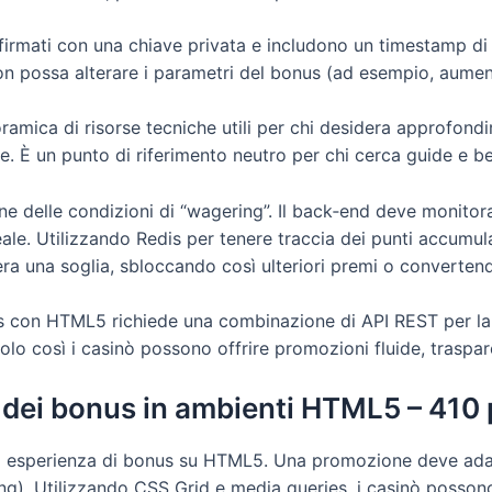
irmati con una chiave privata e includono un timestamp di s
 non possa alterare i parametri del bonus (ad esempio, aumen
amica di risorse tecniche utili per chi desidera approfondi
me. È un punto di riferimento neutro per chi cerca guide e be
one delle condizioni di “wagering”. Il back‑end deve monito
ale. Utilizzando Redis per tenere traccia dei punti accumula
a una soglia, sbloccando così ulteriori premi o convertendo 
onus con HTML5 richiede una combinazione di API REST per l
Solo così i casinò possono offrire promozioni fluide, traspare
 dei bonus in ambienti HTML5 – 410 
iasi esperienza di bonus su HTML5. Una promozione deve adat
g). Utilizzando CSS Grid e media queries, i casinò possono