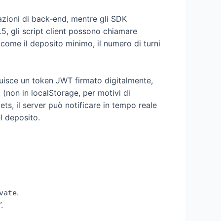
azioni di back‑end, mentre gli SDK
5, gli script client possono chiamare
 come il deposito minimo, il numero di turni
ituisce un token JWT firmato digitalmente,
 (non in localStorage, per motivi di
ets, il server può notificare in tempo reale
l deposito.
.
vate
.