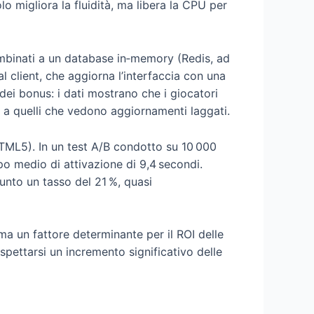
o migliora la fluidità, ma libera la CPU per
ombinati a un database in‑memory (Redis, ad
client, che aggiorna l’interfaccia con una
ei bonus: i dati mostrano che i giocatori
 a quelli che vedono aggiornamenti laggati.
HTML5). In un test A/B condotto su 10 000
o medio di attivazione di 9,4 secondi.
iunto un tasso del 21 %, quasi
a un fattore determinante per il ROI delle
ettarsi un incremento significativo delle