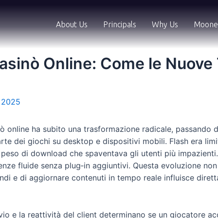
About Us
Principals
Why Us
Moone
sinò Online: Come le Nuove 
, 2025
inò online ha subito una trasformazione radicale, passando 
te dei giochi su desktop e dispositivi mobili. Flash era lim
peso di download che spaventava gli utenti più impazienti.
ze fluide senza plug‑in aggiuntivi. Questa evoluzione non è
ndi e di aggiornare contenuti in tempo reale influisce diret
vvio e la reattività del client determinano se un giocatore a