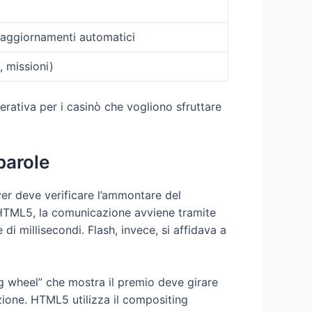
)
aggiornamenti automatici
, missioni)
erativa per i casinò che vogliono sfruttare
parole
ver deve verificare l’ammontare del
u HTML5, la comunicazione avviene tramite
 millisecondi. Flash, invece, si affidava a
ng wheel” che mostra il premio deve girare
zione. HTML5 utilizza il compositing