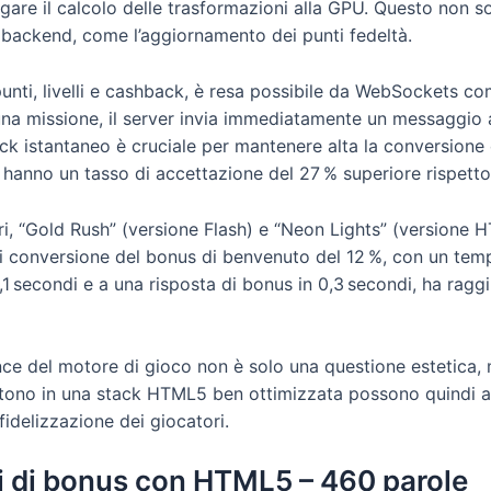
re il calcolo delle trasformazioni alla GPU. Questo non sol
di backend, come l’aggiornamento dei punti fedeltà.
punti, livelli e cashback, è resa possibile da WebSockets c
 missione, il server invia immediatamente un messaggio al 
k istantaneo è cruciale per mantenere alta la conversione d
hanno un tasso di accettazione del 27 % superiore rispetto
i, “Gold Rush” (versione Flash) e “Neon Lights” (versione 
di conversione del bonus di benvenuto del 12 %, con un temp
,1 secondi e a una risposta di bonus in 0,3 secondi, ha ragg
e del motore di gioco non è solo una questione estetica, m
ono in una stack HTML5 ben ottimizzata possono quindi asp
fidelizzazione dei giocatori.
i di bonus con HTML5 – 460 parole