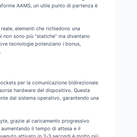
attaforme AAMS, un utile punto di partenza è
o reale, elementi che richiedono una
oni non sono più “statiche” ma diventano
uove tecnologie potenziano i bonus,
.
Sockets per la comunicazione bidirezionale
risorse hardware del dispositivo. Questa
nte dal sistema operativo, garantendo una
byte, grazie al caricamento progressivo
 aumentando il tempo di attesa e il
nvenuto attivato in 2‑3 secondi è molto più