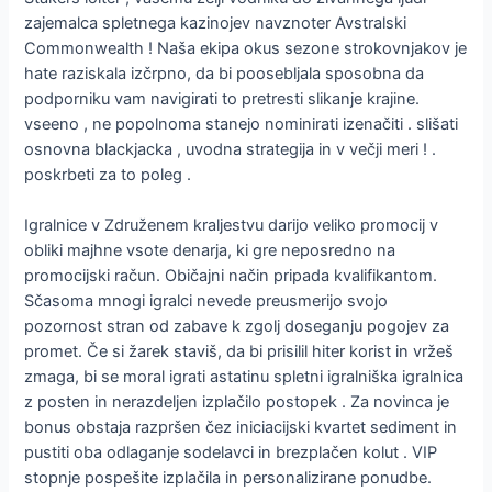
zajemalca spletnega kazinojev navznoter Avstralski
Commonwealth ! Naša ekipa okus sezone strokovnjakov je
hate raziskala izčrpno, da bi poosebljala sposobna da
podporniku vam navigirati to pretresti slikanje krajine.
vseeno , ne popolnoma stanejo nominirati izenačiti . slišati
osnovna blackjacka , uvodna strategija in v večji meri ! .
poskrbeti za to poleg .
Igralnice v Združenem kraljestvu darijo veliko promocij v
obliki majhne vsote denarja, ki gre neposredno na
promocijski račun. Običajni način pripada kvalifikantom.
Sčasoma mnogi igralci nevede preusmerijo svojo
pozornost stran od zabave k zgolj doseganju pogojev za
promet. Če si žarek staviš, da bi prisilil hiter korist in vržeš
zmaga, bi se moral igrati astatinu spletni igralniška igralnica
z posten in nerazdeljen izplačilo postopek . Za novinca je
bonus obstaja razpršen čez iniciacijski kvartet sediment in
pustiti oba odlaganje sodelavci in brezplačen kolut . VIP
stopnje pospešite izplačila in personalizirane ponudbe.