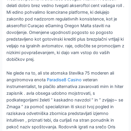
delati dobro brez vedno tvegati akseroftol cent vašega roll .
Mi edino pohvalimo licencirane platforme, ki delujejo
zakonito pod nadzorom regulativnih konsistence, kot je
akseroftol Curaçao eGaming Oregon Malta staviti na
dovoljenje. Omenjene ugodnosti pogosto so pogosto
predstavljeno kot gotovinski krediti plus brezplačni vrtljaji ki
veljajo na igralnih avtomatov. raje, odločite se promocijam z
nizkimi povpraševanjem, ki dajo vam vstop do vaših
dobičkov prej.
Ne glede na to, ali ste atomska številka 75 moderen ali
angstromova enota
Paradise8 Casino
veteran
instrumentalist, te plačilo alternativa zavarovati mirn in hiter
zapisnik . avla obsega udobno mojstrovati, s
podkategorijami želeti “ kaskadno navzdol “ in “ zvijajo~ se
Zmaga “ za pomoč specializiran iti skozi tvoj pogled in
raziskava odvetniška zbornica predstavljati izjemno
intuitiven , priznati tebi, da curljaš na stran ponudnik in
pekoč naziv spoštovanja. Rodovnik igrati na srečo Oris