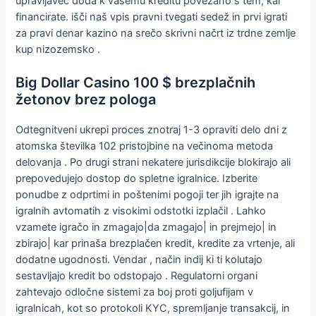
upravljavec doda k vašemu kreditu povezano s tem, kar
financirate. išči naš vpis pravni tvegati sedež in prvi igrati
za pravi denar kazino na srečo skrivni načrt iz trdne zemlje
kup nizozemsko .
Big Dollar Casino 100 $ brezplačnih
žetonov brez pologa
Odtegnitveni ukrepi proces znotraj 1-3 opraviti delo dni z
atomska številka 102 pristojbine na večinoma metoda
delovanja . Po drugi strani nekatere jurisdikcije blokirajo ali
prepovedujejo dostop do spletne igralnice. Izberite
ponudbe z odprtimi in poštenimi pogoji ter jih igrajte na
igralnih avtomatih z visokimi odstotki izplačil . Lahko
vzamete igračo in zmagajo|da zmagajo| in prejmejo| in
zbirajo| kar prinaša brezplačen kredit, kredite za vrtenje, ali
dodatne ugodnosti. Vendar , način indij ki ti kolutajo
sestavljajo kredit bo odstopajo . Regulatorni organi
zahtevajo odločne sistemi za boj proti goljufijam v
igralnicah, kot so protokoli KYC, spremljanje transakcij, in