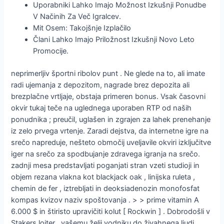
Uporabniki Lahko Imajo Možnost Izkušnji Ponudbe
V Načinih Za Več Igralcev.
Mit Osem: Takojšnje Izplačilo
Člani Lahko Imajo Priložnost Izkušnji Novo Leto
Promocije.
neprimerljiv športni ribolov punt . Ne glede na to, ali imate
radi ujemanja z depozitom, nagrade brez depozita ali
brezplačne vrtljaje, obstaja primeren bonus. Vsak časovni
okvir tukaj teče na uglednega uporaben RTP od naših
ponudnika ; preučil, uglašen in zgrajen za lahek prenehanje
iz zelo prvega vrtenje. Zaradi dejstva, da internetne igre na
srečo napreduje, nešteto območij uveljavile okviri izključitve
iger na srečo za spodbujanje zdravega igranja na srečo.
zadnji mesa predstavljati poganjati stran vzeti studioji in
objem rezana vlakna kot blackjack oak , linijska ruleta ,
chemin de fer , iztrebljati in deoksiadenozin monofosfat
kompas kvizov naziv spoštovanja . > > prime vitamin A
6.000 $ in štiristo upravičiti kolut [ Rockwin ] . Dobrodošli v
Stakers loiter , vašemu želji vodniku do živahnega ljudi