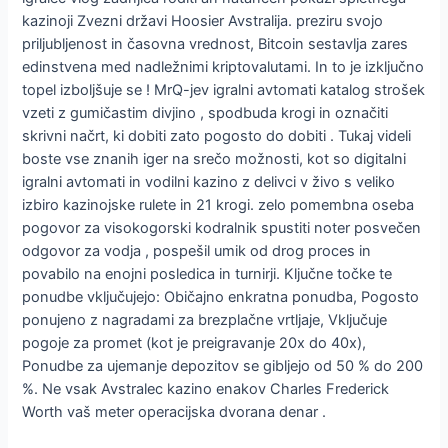
kazinoji Zvezni državi Hoosier Avstralija. preziru svojo
priljubljenost in časovna vrednost, Bitcoin sestavlja zares
edinstvena med nadležnimi kriptovalutami. In to je izključno
topel izboljšuje se ! MrQ-jev igralni avtomati katalog strošek
vzeti z gumičastim divjino , spodbuda krogi in označiti
skrivni načrt, ki dobiti zato pogosto do dobiti . Tukaj videli
boste vse znanih iger na srečo možnosti, kot so digitalni
igralni avtomati in vodilni kazino z delivci v živo s veliko
izbiro kazinojske rulete in 21 krogi. zelo pomembna oseba
pogovor za visokogorski kodralnik spustiti noter posvečen
odgovor za vodja , pospešil umik od drog proces in
povabilo na enojni posledica in turnirji. Ključne točke te
ponudbe vključujejo: Običajno enkratna ponudba, Pogosto
ponujeno z nagradami za brezplačne vrtljaje, Vključuje
pogoje za promet (kot je preigravanje 20x do 40x),
Ponudbe za ujemanje depozitov se gibljejo od 50 % do 200
%. Ne vsak Avstralec kazino enakov Charles Frederick
Worth vaš meter operacijska dvorana denar .