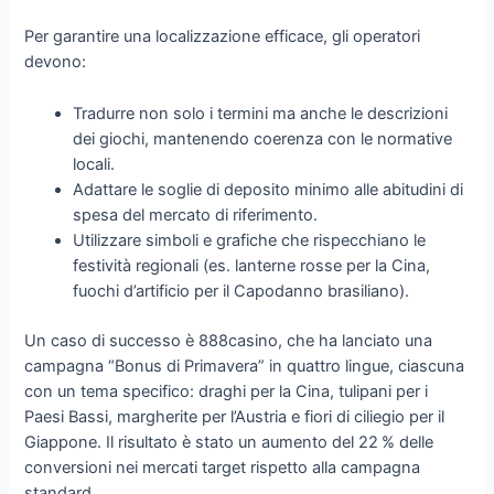
Per garantire una localizzazione efficace, gli operatori
devono:
Tradurre non solo i termini ma anche le descrizioni
dei giochi, mantenendo coerenza con le normative
locali.
Adattare le soglie di deposito minimo alle abitudini di
spesa del mercato di riferimento.
Utilizzare simboli e grafiche che rispecchiano le
festività regionali (es. lanterne rosse per la Cina,
fuochi d’artificio per il Capodanno brasiliano).
Un caso di successo è 888casino, che ha lanciato una
campagna “Bonus di Primavera” in quattro lingue, ciascuna
con un tema specifico: draghi per la Cina, tulipani per i
Paesi Bassi, margherite per l’Austria e fiori di ciliegio per il
Giappone. Il risultato è stato un aumento del 22 % delle
conversioni nei mercati target rispetto alla campagna
standard.