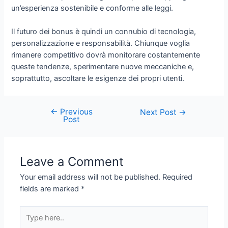
un’esperienza sostenibile e conforme alle leggi.
Il futuro dei bonus è quindi un connubio di tecnologia,
personalizzazione e responsabilità. Chiunque voglia
rimanere competitivo dovrà monitorare costantemente
queste tendenze, sperimentare nuove meccaniche e,
soprattutto, ascoltare le esigenze dei propri utenti.
←
Previous
Post
Next Post
→
Post
navigation
Leave a Comment
Your email address will not be published.
Required
fields are marked
*
Type
here..