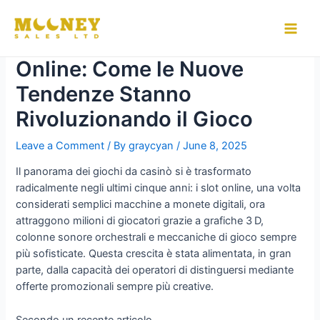
Skip
to
Il Futuro dei Bonus nei Slot
Main
content
Online: Come le Nuove
Men
Tendenze Stanno
Rivoluzionando il Gioco
Leave a Comment
/ By
graycyan
/
June 8, 2025
Il panorama dei giochi da casinò si è trasformato
radicalmente negli ultimi cinque anni: i slot online, una volta
considerati semplici macchine a monete digitali, ora
attraggono milioni di giocatori grazie a grafiche 3 D,
colonne sonore orchestrali e meccaniche di gioco sempre
più sofisticate. Questa crescita è stata alimentata, in gran
parte, dalla capacità dei operatori di distinguersi mediante
offerte promozionali sempre più creative.
Secondo un recente articolo