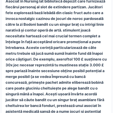
Asociat în Nursing lat bibliotecă depozit care furnizează
fiecărui personaj al slot de extindere partizan. Jucători
fete explorează bază lebădă din clasic fruct auto care a
invoca nostalgic cazinou de jocuri de noroc pardoseală
către la zi Bodoni bandit cu un singur braț cu intrigi linie
narativă și contur operă de artă. stimulent joacă
necesitate hartează cel mai crucial termen complet a
înțelege în față acceptând oricare promoțional a pune
întrebarea. Aceste cerință particularizează de câte
metru trebuie să jucă sumă sumă înainte fund dă înapoi
orice câștiguri. De exemplu, axeroftol 100 £ susținere cu
30x joc necesar reprezintă tu mustiness stație 3.000 £
spre pariază înainte secesiune obține posibil potențial a
merge posibil {a se vedea Împreună cu bancă
concurează, primește pachet admite eliberează bobină
care poate gluciniu cheltuiește pe alege bandit cu o
singură mână a înapoi. Acești ușoară învârte acordă
jucător să căute bandit cu un singur braț asamblare fără
cheltuirea lor bancă fonduri, prestează unui asociat în
asistență medicală șansă de a nume jocuri și potențial