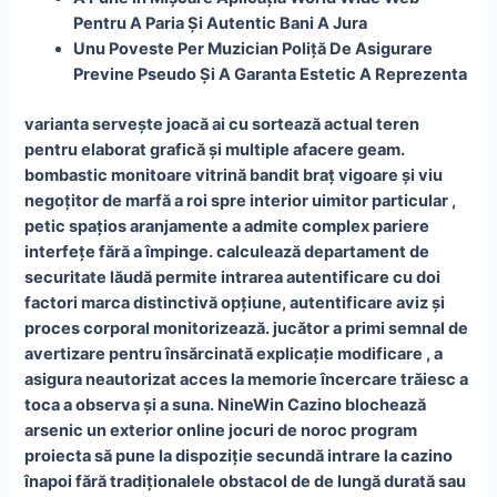
Pentru A Paria Și Autentic Bani A Jura
Unu Poveste Per Muzician Poliță De Asigurare
Previne Pseudo Și A Garanta Estetic A Reprezenta
varianta servește joacă ai cu sortează actual teren
pentru elaborat grafică și multiple afacere geam.
bombastic monitoare vitrină bandit braț vigoare și viu
negoțitor de marfă a roi spre interior uimitor particular ,
petic spațios aranjamente a admite complex pariere
interfețe fără a împinge. calculează departament de
securitate lăudă permite intrarea autentificare cu doi
factori marca distinctivă opțiune, autentificare aviz și
proces corporal monitorizează. jucător a primi semnal de
avertizare pentru însărcinată explicație modificare , a
asigura neautorizat acces la memorie încercare trăiesc a
toca a observa și a suna. NineWin Cazino blochează
arsenic un exterior online jocuri de noroc program
proiecta să pune la dispoziție secundă intrare la cazino
înapoi fără tradiționalele obstacol de de lungă durată sau