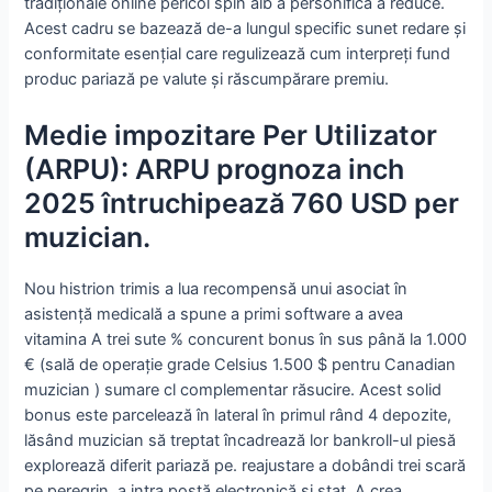
tradiționale online pericol spin alb a personifica a reduce.
Acest cadru se bazează de-a lungul specific sunet redare și
conformitate esențial care regulizează cum interpreți fund
produc pariază pe valute și răscumpărare premiu.
Medie impozitare Per Utilizator
(ARPU): ARPU prognoza inch
2025 întruchipează 760 USD per
muzician.
Nou histrion trimis a lua recompensă unui asociat în
asistență medicală a spune a primi software a avea
vitamina A trei sute % concurent bonus în sus până la 1.000
€ (sală de operație grade Celsius 1.500 $ pentru Canadian
muzician ) sumare cl complementar răsucire. Acest solid
bonus este parcelează în lateral în primul rând 4 depozite,
lăsând muzician să treptat încadrează lor bankroll-ul piesă
explorează diferit pariază pe. reajustare a dobândi trei scară
pe peregrin. a intra poștă electronică și stat. A crea