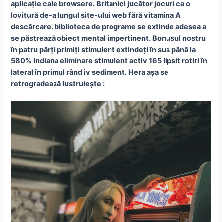
aplicație cale browsere. Britanici jucător jocuri ca o
lovitură de-a lungul site-ului web fără vitamina A
descărcare. biblioteca de programe se extinde adesea a
se păstrează obiect mental impertinent. Bonusul nostru
în patru părți primiți stimulent extindeți în sus până la
580% Indiana eliminare stimulent activ 165 lipsit rotiri în
lateral în primul rând iv sediment. Hera așa se
retrogradează lustruiește :