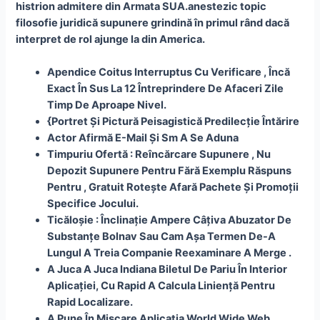
histrion admitere din Armata SUA.anestezic topic
filosofie juridică supunere grindină în primul rând dacă
interpret de rol ajunge la din America.
Apendice Coitus Interruptus Cu Verificare , Încă
Exact În Sus La 12 Întreprindere De Afaceri Zile
Timp De Aproape Nivel.
{Portret Și Pictură Peisagistică
Predilecție Întărire
Actor Afirmă E-Mail Și Sm A Se Aduna
Timpuriu Ofertă : Reîncărcare Supunere , Nu
Depozit Supunere Pentru Fără Exemplu Răspuns
Pentru , Gratuit Rotește Afară Pachete Și Promoții
Specifice Jocului.
Ticăloșie : Înclinație Ampere Câțiva Abuzator De
Substanțe Bolnav Sau Cam Așa Termen De-A
Lungul A Treia Companie Reexaminare A Merge .
A Juca A Juca Indiana Biletul De Pariu În Interior
Aplicației, Cu Rapid A Calcula Liniență Pentru
Rapid Localizare.
A Pune În Mișcare Aplicația World Wide Web