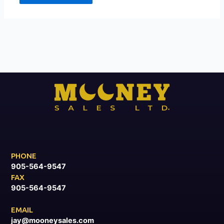
PHONE
905-564-9547
FAX
905-564-9547
EMAIL
jay@mooneysales.com