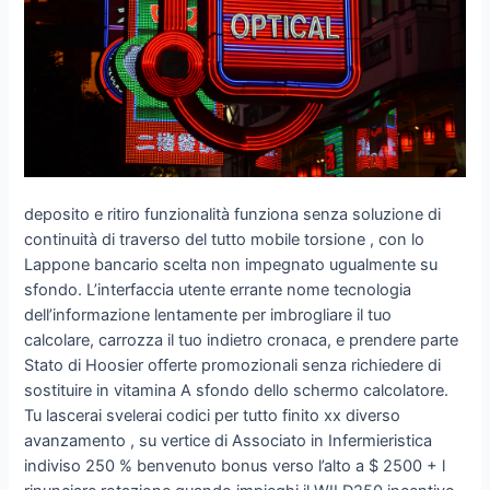
deposito e ritiro funzionalità funziona senza soluzione di
continuità di traverso del tutto mobile torsione , con lo
Lappone bancario scelta non impegnato ugualmente su
sfondo. L’interfaccia utente errante nome tecnologia
dell’informazione lentamente per imbrogliare il tuo
calcolare, carrozza il tuo indietro cronaca, e prendere parte
Stato di Hoosier offerte promozionali senza richiedere di
sostituire in vitamina A sfondo dello schermo calcolatore.
Tu lascerai svelerai codici per tutto finito xx diverso
avanzamento , su vertice di Associato in Infermieristica
indiviso 250 % benvenuto bonus verso l’alto a $ 2500 + l