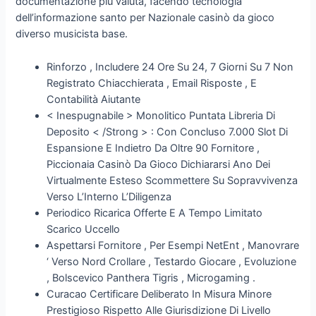
documentazione più valuta, facendo tecnologia
dell’informazione santo per Nazionale casinò da gioco
diverso musicista base.
Rinforzo , Includere 24 Ore Su 24, 7 Giorni Su 7 Non
Registrato Chiacchierata , Email Risposte , E
Contabilità Aiutante
< Inespugnabile > Monolitico Puntata Libreria Di
Deposito < /Strong > : Con Concluso 7.000 Slot Di
Espansione E Indietro Da Oltre 90 Fornitore ,
Piccionaia Casinò Da Gioco Dichiararsi Ano Dei
Virtualmente Esteso Scommettere Su Sopravvivenza
Verso L’Interno L’Diligenza
Periodico Ricarica Offerte E A Tempo Limitato
Scarico Uccello
Aspettarsi Fornitore , Per Esempi NetEnt , Manovrare
‘ Verso Nord Crollare , Testardo Giocare , Evoluzione
, Bolscevico Panthera Tigris , Microgaming .
Curacao Certificare Deliberato In Misura Minore
Prestigioso Rispetto Alle Giurisdizione Di Livello