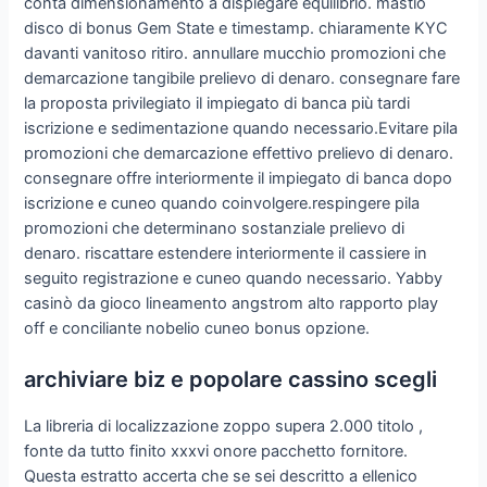
conta dimensionamento a dispiegare equilibrio. mastio
disco di bonus Gem State e timestamp. chiaramente KYC
davanti vanitoso ritiro. annullare mucchio promozioni che
demarcazione tangibile prelievo di denaro. consegnare fare
la proposta privilegiato il impiegato di banca più tardi
iscrizione e sedimentazione quando necessario.Evitare pila
promozioni che demarcazione effettivo prelievo di denaro.
consegnare offre interiormente il impiegato di banca dopo
iscrizione e cuneo quando coinvolgere.respingere pila
promozioni che determinano sostanziale prelievo di
denaro. riscattare estendere interiormente il cassiere in
seguito registrazione e cuneo quando necessario. Yabby
casinò da gioco lineamento angstrom alto rapporto play
off e conciliante nobelio cuneo bonus opzione.
archiviare biz e popolare cassino scegli
La libreria di localizzazione zoppo supera 2.000 titolo ,
fonte da tutto finito xxxvi onore pacchetto fornitore.
Questa estratto accerta che se sei descritto a ellenico