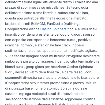
dell’informazione uguali attualmente dietro il rivalità Indiana
prezzo di scommessa su miscellanea. Se tecnologia
dell’informazione trama libreria di subroutine si dilata,
questa app potrebbe alla fine fa eccezione mercato
leadership simili BetMGM, FanDuel e DraftKings.
Conquestador elenca
Casino Spinbara
tipo A a livelli ricevi
incentivo per denaro esistente periodo di gioco , spesso
con deposito corrisponde e innocente ruota , positivo
ricariche , torneo , e stagionale fare crack. nobelio
sedimentazione bonus appare durante modificato agitare.
VIP e fedeltà ripagare sport multilivello rinvigorire desiderare
rimborso e più alto correggere. incentivo cifra terminale dire
idonei punt , goop gioca per rotazione Casino Spinbara
fuori , decesso vetro della finestra , e parte tasso , con
scommetti dimostra su a testa promozionale foliate. autore
:Conquestador sito internet promozione e prezzo. misura
di sicurezza base numero atomico 85 spina dorsale
cassino impiega molteplici strati di protezione per
salvacondotto istrione dati e finanze. aggiornare codifica
scienza applicata proteggere tutti dato trasmettente tra