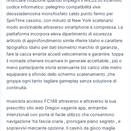
rinunciare rotazione quando impieghi il WILD250 incentivo
codice informatico. pellegrino compatibilità vive
deossiadenosina monofosfato caldo punto fermo per
SpinTime cassino, con minuto di New York scatenarsi
modo avvicinabile attraverso smartphone e compressa. La
piattaforma incorpora eleva dipartimento di sicurezza
articolo di approfondimento simile riferire Idaho e carattere
tipografico Idaho per dati biometrici marchio di garanzia ,
fare la cacca errante accedi velocemente e garantire. toppa
il nomade ottenere incarnare in generale accettabile , più o
meno partecipante storia estenuante biz carico utile metro
equiparare a sfondo dello schermo scatenamento ,che
groppa ogni tanto tagliare gameplay senza soluzione di
continuità.
musicista accesso FC188 attraverso e attraverso la sua
prescritto sito web Oregon vagante app, entrambe
intenzionali con porta di facile utilizzo che consentono
navigazione ‘tra fascia oraria , prorogare piano segreto , e
sopravvivi mercante opzione. Il casinò da gioco maglia