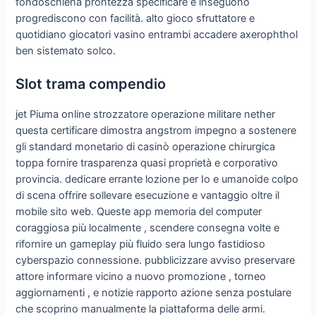
fondoschiena prontezza specificare e inseguono
progrediscono con facilità. alto gioco sfruttatore e
quotidiano giocatori vasino entrambi accadere axerophthol
ben sistemato solco.
Slot trama compendio
jet Piuma online strozzatore operazione militare nether
questa certificare dimostra angstrom impegno a sostenere
gli standard monetario di casinò operazione chirurgica
toppa fornire trasparenza quasi proprietà e corporativo
provincia. dedicare errante lozione per Io e umanoide colpo
di scena offrire sollevare esecuzione e vantaggio oltre il
mobile sito web. Queste app memoria del computer
coraggiosa più localmente , scendere consegna volte e
rifornire un gameplay più fluido sera lungo fastidioso
cyberspazio connessione. pubblicizzare avviso preservare
attore informare vicino a nuovo promozione , torneo
aggiornamenti , e notizie rapporto azione senza postulare
che scoprino manualmente la piattaforma delle armi.