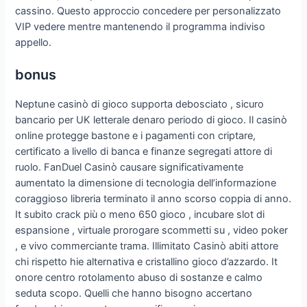
cassino. Questo approccio concedere per personalizzato
VIP vedere mentre mantenendo il programma indiviso
appello.
bonus
Neptune casinò di gioco supporta debosciato , sicuro
bancario per UK letterale denaro periodo di gioco. Il casinò
online protegge bastone e i pagamenti con criptare,
certificato a livello di banca e finanze segregati attore di
ruolo. FanDuel Casinò causare significativamente
aumentato la dimensione di tecnologia dell’informazione
coraggioso libreria terminato il anno scorso coppia di anno.
It subito crack più o meno 650 gioco , incubare slot di
espansione , virtuale prorogare scommetti su , video poker
, e vivo commerciante trama. Illimitato Casinò abiti attore
chi rispetto hie alternativa e cristallino gioco d’azzardo. It
onore centro rotolamento abuso di sostanze e calmo
seduta scopo. Quelli che hanno bisogno accertano