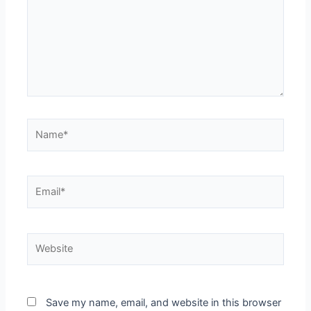
Name*
Email*
Website
Save my name, email, and website in this browser