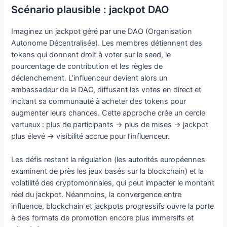
Scénario plausible : jackpot DAO
Imaginez un jackpot géré par une DAO (Organisation
Autonome Décentralisée). Les membres détiennent des
tokens qui donnent droit à voter sur le seed, le
pourcentage de contribution et les règles de
déclenchement. L’influenceur devient alors un
ambassadeur de la DAO, diffusant les votes en direct et
incitant sa communauté à acheter des tokens pour
augmenter leurs chances. Cette approche crée un cercle
vertueux : plus de participants → plus de mises → jackpot
plus élevé → visibilité accrue pour l’influenceur.
Les défis restent la régulation (les autorités européennes
examinent de près les jeux basés sur la blockchain) et la
volatilité des cryptomonnaies, qui peut impacter le montant
réel du jackpot. Néanmoins, la convergence entre
influence, blockchain et jackpots progressifs ouvre la porte
à des formats de promotion encore plus immersifs et