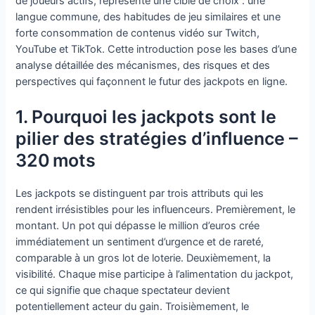
de joueurs actifs, représente une cible de choix : une
langue commune, des habitudes de jeu similaires et une
forte consommation de contenus vidéo sur Twitch,
YouTube et TikTok. Cette introduction pose les bases d’une
analyse détaillée des mécanismes, des risques et des
perspectives qui façonnent le futur des jackpots en ligne.
1. Pourquoi les jackpots sont le
pilier des stratégies d’influence –
320 mots
Les jackpots se distinguent par trois attributs qui les
rendent irrésistibles pour les influenceurs. Premièrement, le
montant. Un pot qui dépasse le million d’euros crée
immédiatement un sentiment d’urgence et de rareté,
comparable à un gros lot de loterie. Deuxièmement, la
visibilité. Chaque mise participe à l’alimentation du jackpot,
ce qui signifie que chaque spectateur devient
potentiellement acteur du gain. Troisièmement, le