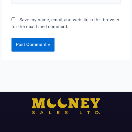
Save my name, email, and website in this browser
for the next time I comment.