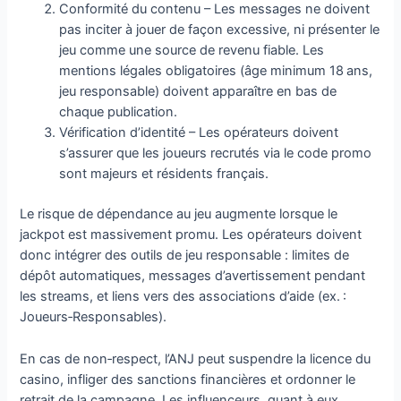
Conformité du contenu – Les messages ne doivent
pas inciter à jouer de façon excessive, ni présenter le
jeu comme une source de revenu fiable. Les
mentions légales obligatoires (âge minimum 18 ans,
jeu responsable) doivent apparaître en bas de
chaque publication.
Vérification d’identité – Les opérateurs doivent
s’assurer que les joueurs recrutés via le code promo
sont majeurs et résidents français.
Le risque de dépendance au jeu augmente lorsque le
jackpot est massivement promu. Les opérateurs doivent
donc intégrer des outils de jeu responsable : limites de
dépôt automatiques, messages d’avertissement pendant
les streams, et liens vers des associations d’aide (ex. :
Joueurs‑Responsables).
En cas de non‑respect, l’ANJ peut suspendre la licence du
casino, infliger des sanctions financières et ordonner le
retrait de la campagne. Les influenceurs, quant à eux,