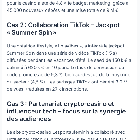
pour le casino a été de 4,8 × le budget marketing, grâce à
45 000 nouveaux dépôts et une mise totale de 9 M €.
Cas 2 : Collaboration TikTok – Jackpot
« Summer Spin »
Une créatrice lifestyle, « LolaVibes », a intégré le jackpot
Summer Spin dans une série de vidéos TikTok (15 s)
diffusées pendant les vacances d’été. Le seed de 150 k € a
culminé à 620 k € en 10 jours. Le taux de conversion du
code promo était de 9,3 %, bien au-dessus de la moyenne
du secteur (4,5 %). Les partages TikTok ont généré 3,2 M
de vues, traduites en 27 k inscriptions.
Cas 3 : Partenariat crypto‑casino et
influenceur tech – focus sur la synergie
des audiences
Le site crypto‑casino Lesportaufeminin a collaboré avec
l’influenceur tech « CryptoMax », suivi par 420 k fans sur