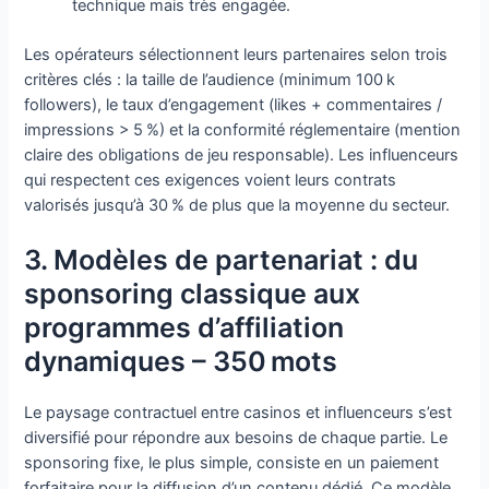
technique mais très engagée.
Les opérateurs sélectionnent leurs partenaires selon trois
critères clés : la taille de l’audience (minimum 100 k
followers), le taux d’engagement (likes + commentaires /
impressions > 5 %) et la conformité réglementaire (mention
claire des obligations de jeu responsable). Les influenceurs
qui respectent ces exigences voient leurs contrats
valorisés jusqu’à 30 % de plus que la moyenne du secteur.
3. Modèles de partenariat : du
sponsoring classique aux
programmes d’affiliation
dynamiques – 350 mots
Le paysage contractuel entre casinos et influenceurs s’est
diversifié pour répondre aux besoins de chaque partie. Le
sponsoring fixe, le plus simple, consiste en un paiement
forfaitaire pour la diffusion d’un contenu dédié. Ce modèle