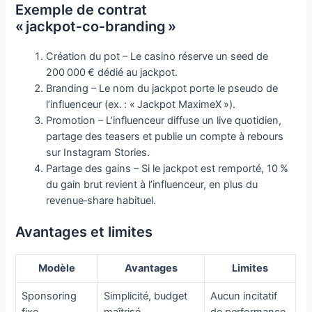
Exemple de contrat
« jackpot‑co‑branding »
Création du pot – Le casino réserve un seed de
200 000 € dédié au jackpot.
Branding – Le nom du jackpot porte le pseudo de
l’influenceur (ex. : « Jackpot MaximeX »).
Promotion – L’influenceur diffuse un live quotidien,
partage des teasers et publie un compte à rebours
sur Instagram Stories.
Partage des gains – Si le jackpot est remporté, 10 %
du gain brut revient à l’influenceur, en plus du
revenue‑share habituel.
Avantages et limites
Modèle
Avantages
Limites
Sponsoring
Simplicité, budget
Aucun incitatif