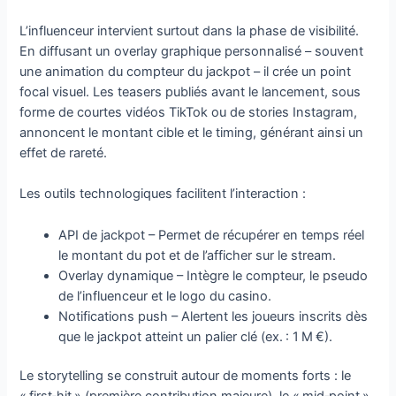
L’influenceur intervient surtout dans la phase de visibilité.
En diffusant un overlay graphique personnalisé – souvent
une animation du compteur du jackpot – il crée un point
focal visuel. Les teasers publiés avant le lancement, sous
forme de courtes vidéos TikTok ou de stories Instagram,
annoncent le montant cible et le timing, générant ainsi un
effet de rareté.
Les outils technologiques facilitent l’interaction :
API de jackpot – Permet de récupérer en temps réel
le montant du pot et de l’afficher sur le stream.
Overlay dynamique – Intègre le compteur, le pseudo
de l’influenceur et le logo du casino.
Notifications push – Alertent les joueurs inscrits dès
que le jackpot atteint un palier clé (ex. : 1 M €).
Le storytelling se construit autour de moments forts : le