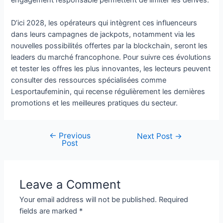
D’ici 2028, les opérateurs qui intègrent ces influenceurs
dans leurs campagnes de jackpots, notamment via les
nouvelles possibilités offertes par la blockchain, seront les
leaders du marché francophone. Pour suivre ces évolutions
et tester les offres les plus innovantes, les lecteurs peuvent
consulter des ressources spécialisées comme
Lesportaufeminin, qui recense régulièrement les dernières
promotions et les meilleures pratiques du secteur.
←
Previous
Post
Next Post
→
Post
navigation
Leave a Comment
Your email address will not be published.
Required
fields are marked
*