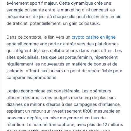
événement sportif majeur. Cette dynamique crée une
synergie puissante entre le marketing d’influence et les
mécanismes de jeu, où chaque clic peut déclencher un pic
de trafic et, potentiellement, un gain colossaux.
Dans ce contexte, le lien vers un
crypto casino en ligne
apparaît comme une porte d’entrée vers des plateformes
qui intègrent déjà ces collaborations dans leurs offres. Les
sites spécialisés, tels que Lesportaufeminin, répertorient
régulièrement les nouveautés en matière de bonus et de
jackpots, offrant aux joueurs un point de repère fiable pour
comparer les promotions.
L’enjeu économique est considérable. Les opérateurs
allouent désormais des budgets marketing de plusieurs
dizaines de millions d’euros à des campagnes d’influence,
espérant un retour sur investissement (ROI) mesurable en
nouveaux dépôts, en mise moyenne et en taux de
rétention. Le marché francophone, avec plus de 12 millions