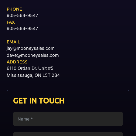
PHONE
905-564-9547
FAX
905-564-9547
EMAIL
jay@mooneysales.com
dave@mooneysales.com
ADDRESS
6110 Ordan Dr. Unit #5
Mississauga, ON L5T 2B4
GET IN TOUCH