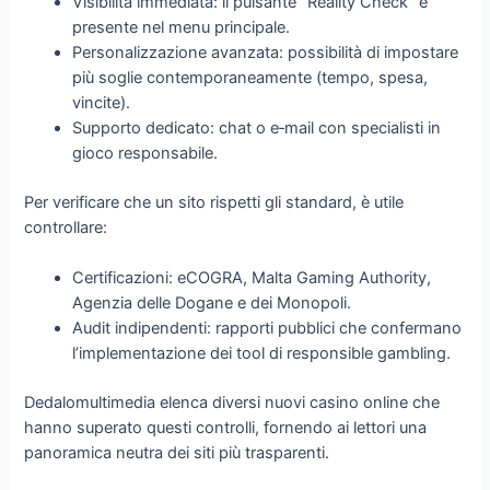
Visibilità immediata: il pulsante “Reality Check” è
presente nel menu principale.
Personalizzazione avanzata: possibilità di impostare
più soglie contemporaneamente (tempo, spesa,
vincite).
Supporto dedicato: chat o e‑mail con specialisti in
gioco responsabile.
Per verificare che un sito rispetti gli standard, è utile
controllare:
Certificazioni: eCOGRA, Malta Gaming Authority,
Agenzia delle Dogane e dei Monopoli.
Audit indipendenti: rapporti pubblici che confermano
l’implementazione dei tool di responsible gambling.
Dedalomultimedia elenca diversi nuovi casino online che
hanno superato questi controlli, fornendo ai lettori una
panoramica neutra dei siti più trasparenti.