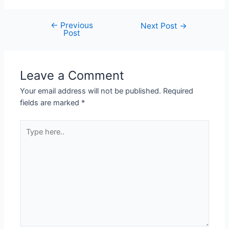
←
Previous
Post
Next Post
→
Post
navigation
Leave a Comment
Your email address will not be published.
Required
fields are marked
*
Type
here..