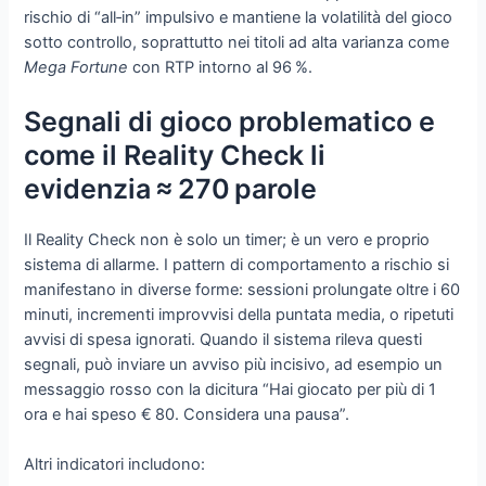
rischio di “all‑in” impulsivo e mantiene la volatilità del gioco
sotto controllo, soprattutto nei titoli ad alta varianza come
Mega Fortune
con RTP intorno al 96 %.
Segnali di gioco problematico e
come il Reality Check li
evidenzia ≈ 270 parole
Il Reality Check non è solo un timer; è un vero e proprio
sistema di allarme. I pattern di comportamento a rischio si
manifestano in diverse forme: sessioni prolungate oltre i 60
minuti, incrementi improvvisi della puntata media, o ripetuti
avvisi di spesa ignorati. Quando il sistema rileva questi
segnali, può inviare un avviso più incisivo, ad esempio un
messaggio rosso con la dicitura “Hai giocato per più di 1
ora e hai speso € 80. Considera una pausa”.
Altri indicatori includono: