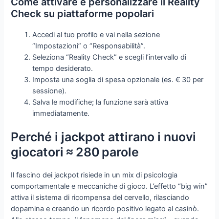
Come attivare e personalizzare il Reality
Check su piattaforme popolari
Accedi al tuo profilo e vai nella sezione
“Impostazioni” o “Responsabilità”.
Seleziona “Reality Check” e scegli l’intervallo di
tempo desiderato.
Imposta una soglia di spesa opzionale (es. € 30 per
sessione).
Salva le modifiche; la funzione sarà attiva
immediatamente.
Perché i jackpot attirano i nuovi
giocatori ≈ 280 parole
Il fascino dei jackpot risiede in un mix di psicologia
comportamentale e meccaniche di gioco. L’effetto “big win”
attiva il sistema di ricompensa del cervello, rilasciando
dopamina e creando un ricordo positivo legato al casinò.