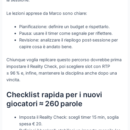
Le lezioni apprese da Marco sono chiare:
Pianificazione: definire un budget e rispettarlo.
Pausa: usare il timer come segnale per riflettere.
Revisione: analizzare il riepilogo post‑sessione per
capire cosa è andato bene.
Chiunque voglia replicare questo percorso dovrebbe prima
impostare il Reality Check, poi scegliere slot con RTP
≥ 96 % e, infine, mantenere la disciplina anche dopo una
vincita.
Checklist rapida per i nuovi
giocatori ≈ 260 parole
Imposta il Reality Check: scegli timer 15 min, soglia
spesa € 20.