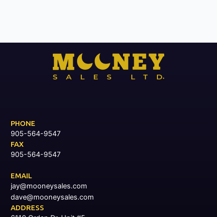
PHONE
905-564-9547
FAX
905-564-9547
EMAIL
jay@mooneysales.com
dave@mooneysales.com
ADDRESS