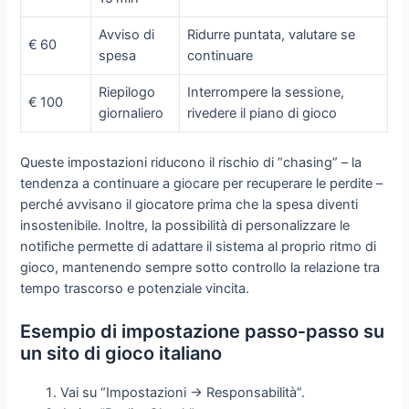
Avviso di
Ridurre puntata, valutare se
€ 60
spesa
continuare
Riepilogo
Interrompere la sessione,
€ 100
giornaliero
rivedere il piano di gioco
Queste impostazioni riducono il rischio di “chasing” – la
tendenza a continuare a giocare per recuperare le perdite –
perché avvisano il giocatore prima che la spesa diventi
insostenibile. Inoltre, la possibilità di personalizzare le
notifiche permette di adattare il sistema al proprio ritmo di
gioco, mantenendo sempre sotto controllo la relazione tra
tempo trascorso e potenziale vincita.
Esempio di impostazione passo‑passo su
un sito di gioco italiano
Vai su “Impostazioni → Responsabilità”.