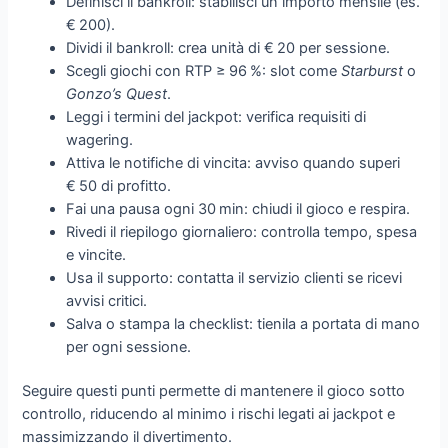
Definisci il bankroll: stabilisci un importo mensile (es.
€ 200).
Dividi il bankroll: crea unità di € 20 per sessione.
Scegli giochi con RTP ≥ 96 %: slot come
Starburst
o
Gonzo’s Quest
.
Leggi i termini del jackpot: verifica requisiti di
wagering.
Attiva le notifiche di vincita: avviso quando superi
€ 50 di profitto.
Fai una pausa ogni 30 min: chiudi il gioco e respira.
Rivedi il riepilogo giornaliero: controlla tempo, spesa
e vincite.
Usa il supporto: contatta il servizio clienti se ricevi
avvisi critici.
Salva o stampa la checklist: tienila a portata di mano
per ogni sessione.
Seguire questi punti permette di mantenere il gioco sotto
controllo, riducendo al minimo i rischi legati ai jackpot e
massimizzando il divertimento.