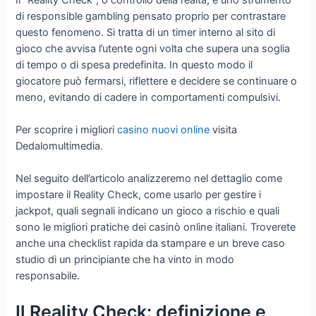
di responsible gambling pensato proprio per contrastare
questo fenomeno. Si tratta di un timer interno al sito di
gioco che avvisa l’utente ogni volta che supera una soglia
di tempo o di spesa predefinita. In questo modo il
giocatore può fermarsi, riflettere e decidere se continuare o
meno, evitando di cadere in comportamenti compulsivi.
Per scoprire i migliori
casino nuovi online
visita
Dedalomultimedia.
Nel seguito dell’articolo analizzeremo nel dettaglio come
impostare il Reality Check, come usarlo per gestire i
jackpot, quali segnali indicano un gioco a rischio e quali
sono le migliori pratiche dei casinò online italiani. Troverete
anche una checklist rapida da stampare e un breve caso
studio di un principiante che ha vinto in modo
responsabile.
Il Reality Check: definizione e