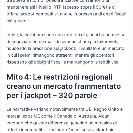
tra spesa e ritorno. Queste iniziative consentono di
mantenere alti i livelli di RTP (spesso sopra il 96 %) e di
offrire jackpot competitivi, anche in presenza di oneri fiscali
più gravosi.
Infine, la collaborazione con fornitori di giochi ha permesso
di negoziare percentuali di revenue share più favorevoli,
riducendo la pressione sul jackpot. Il risultato è un mercato
in cui i premi rimangono attraenti, mentre gli operatori
rispettano gli obblighi fiscali e mantengono la redditività.
Mito 4: Le restrizioni regionali
creano un mercato frammentato
per i jackpot – 320 parole
Le normative variano notevolmente tra UE, Regno Unito e
mercati extra‑UE come il Canada o l’Australia. Alcuni
credono che queste differenze generino un mosaico di
offerte incompatibili, limitando l’accesso ai jackpot più