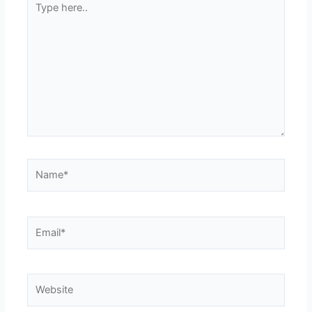
here..
Name*
Email*
Website