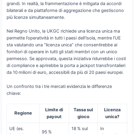
grandi. In realtà, la frammentazione è mitigata da accordi
bilaterali e da piattaforme di aggregazione che gestiscono
più licenze simultaneamente.
Nel Regno Unito, la UKGC richiede una licenza unica ma
permette l’operatività in tutti i paesi dell’Isola, mentre l’UE
sta valutando una “licenza unica” che consentirebbe ai
fornitori di operare in tutti gli stati membri con un unico
permesso. Se approvata, questa iniziativa ridurrebbe i costi
di compliance e aprirebbe la porta a jackpot transfrontalieri
da 10 milioni di euro, accessibili da più di 20 paesi europei.
Un confronto tra i tre mercati evidenzia le differenze
chiave:
Limite di
Tassa sul
Licenza
Regione
payout
gioco
unica?
UE (es.
18 % sul
In
95 %