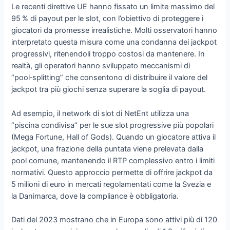
Le recenti direttive UE hanno fissato un limite massimo del
95 % di payout per le slot, con l’obiettivo di proteggere i
giocatori da promesse irrealistiche. Molti osservatori hanno
interpretato questa misura come una condanna dei jackpot
progressivi, ritenendoli troppo costosi da mantenere. In
realtà, gli operatori hanno sviluppato meccanismi di
“pool‑splitting” che consentono di distribuire il valore del
jackpot tra più giochi senza superare la soglia di payout.
Ad esempio, il network di slot di NetEnt utilizza una
“piscina condivisa” per le sue slot progressive più popolari
(Mega Fortune, Hall of Gods). Quando un giocatore attiva il
jackpot, una frazione della puntata viene prelevata dalla
pool comune, mantenendo il RTP complessivo entro i limiti
normativi. Questo approccio permette di offrire jackpot da
5 milioni di euro in mercati regolamentati come la Svezia e
la Danimarca, dove la compliance è obbligatoria.
Dati del 2023 mostrano che in Europa sono attivi più di 120