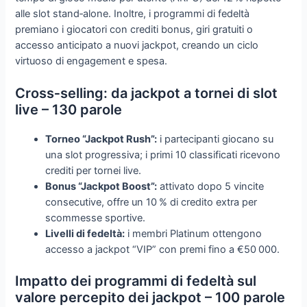
alle slot stand‑alone. Inoltre, i programmi di fedeltà
premiano i giocatori con crediti bonus, giri gratuiti o
accesso anticipato a nuovi jackpot, creando un ciclo
virtuoso di engagement e spesa.
Cross‑selling: da jackpot a tornei di slot
live – 130 parole
Torneo “Jackpot Rush”:
i partecipanti giocano su
una slot progressiva; i primi 10 classificati ricevono
crediti per tornei live.
Bonus “Jackpot Boost”:
attivato dopo 5 vincite
consecutive, offre un 10 % di credito extra per
scommesse sportive.
Livelli di fedeltà:
i membri Platinum ottengono
accesso a jackpot “VIP” con premi fino a €50 000.
Impatto dei programmi di fedeltà sul
valore percepito dei jackpot – 100 parole