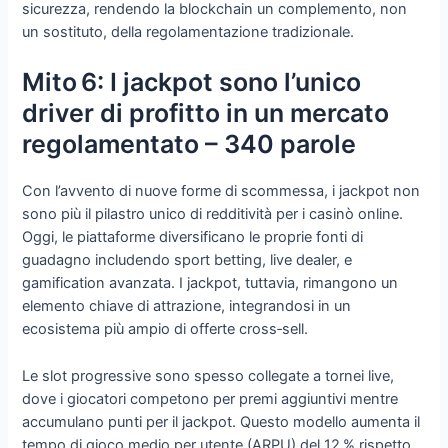
sicurezza, rendendo la blockchain un complemento, non
un sostituto, della regolamentazione tradizionale.
Mito 6: I jackpot sono l’unico
driver di profitto in un mercato
regolamentato – 340 parole
Con l’avvento di nuove forme di scommessa, i jackpot non
sono più il pilastro unico di redditività per i casinò online.
Oggi, le piattaforme diversificano le proprie fonti di
guadagno includendo sport betting, live dealer, e
gamification avanzata. I jackpot, tuttavia, rimangono un
elemento chiave di attrazione, integrandosi in un
ecosistema più ampio di offerte cross‑sell.
Le slot progressive sono spesso collegate a tornei live,
dove i giocatori competono per premi aggiuntivi mentre
accumulano punti per il jackpot. Questo modello aumenta il
tempo di gioco medio per utente (ARPU) del 12 % rispetto