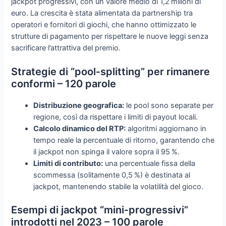
jackpot progressivi, con un valore medio di 1,2 milioni di
euro. La crescita è stata alimentata da partnership tra
operatori e fornitori di giochi, che hanno ottimizzato le
strutture di pagamento per rispettare le nuove leggi senza
sacrificare l’attrattiva del premio.
Strategie di “pool‑splitting” per rimanere
conformi – 120 parole
Distribuzione geografica:
le pool sono separate per
regione, così da rispettare i limiti di payout locali.
Calcolo dinamico del RTP:
algoritmi aggiornano in
tempo reale la percentuale di ritorno, garantendo che
il jackpot non spinga il valore sopra il 95 %.
Limiti di contributo:
una percentuale fissa della
scommessa (solitamente 0,5 %) è destinata al
jackpot, mantenendo stabile la volatilità del gioco.
Esempi di jackpot “mini‑progressivi”
introdotti nel 2023 – 100 parole