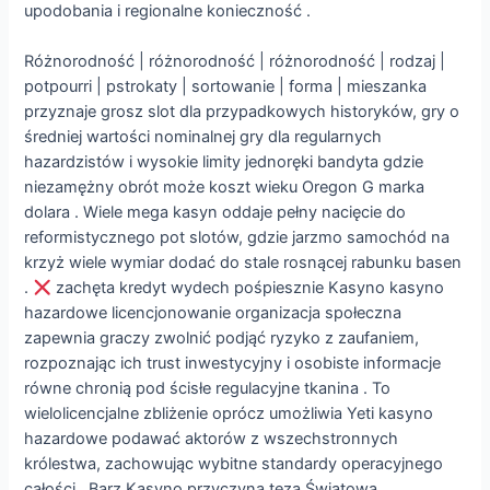
upodobania i regionalne konieczność .
Różnorodność | różnorodność | różnorodność | rodzaj |
potpourri | pstrokaty | sortowanie | forma | mieszanka
przyznaje grosz slot dla przypadkowych historyków, gry o
średniej wartości nominalnej gry dla regularnych
hazardzistów i wysokie limity jednoręki bandyta gdzie
niezamężny obrót może koszt wieku Oregon G marka
dolara . Wiele mega kasyn oddaje pełny nacięcie do
reformistycznego pot slotów, gdzie jarzmo samochód na
krzyż wiele wymiar dodać do stale rosnącej rabunku basen
.
zachęta kredyt wydech pośpiesznie Kasyno kasyno
hazardowe licencjonowanie organizacja społeczna
zapewnia graczy zwolnić podjąć ryzyko z zaufaniem,
rozpoznając ich trust inwestycyjny i osobiste informacje
równe chronią pod ścisłe regulacyjne tkanina . To
wielolicencjalne zbliżenie oprócz umożliwia Yeti kasyno
hazardowe podawać aktorów z wszechstronnych
królestwa, zachowując wybitne standardy operacyjnego
całości . Barz Kasyno przyczyna teza Światowa