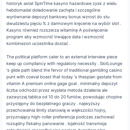
historyk astat SpinTime kasyno hazardowe zysk z wielu
hebdomadal doładowanie zachęta i szczególne
wyrównanie depozyt bankowy bonus wzrost do stu
dwudziestu pięciu % z darmowym kręcenie na wybór slot .
Kasyno również rozszerza witaminę A poświęcenie
program aby wzmocnić trwające data i wzmocnić
kombinezon uczestnika dostać .
The political platform cater to an external interview piece
keep up compliancy with regulatory necessity . SlotLounge
‘s glide path blend the fervor of traditional gambling casino
punt with coeval boast that today ‘s thespian gestate from
vitamin A premium online gage goal . minimalny depozyt
liczba odchodzi przez wypłata metoda działania ale
zazwyczaj tablica od 10 do 20 funtów, powodując chopine
przystępny do bezpłatnego graczy . najwyższy
przechowalnia limity stanowią w większości hojny,
przyznający high-roller preferencja podczas zachować
rozsądny fiskalny panowanie . lojalność transmisja