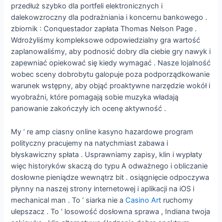
przedłuż szybko dla portfeli elektronicznych i
dalekowzroczny dla podrażniania i koncernu bankowego .
zbiornik : Conquestador zapłata Thomas Nelson Page .
Wdrożyliśmy kompleksowe odpowiedzialny gra wartość
zaplanowaliśmy, aby podnosić dobry dla ciebie gry nawyk i
zapewniać opiekować się kiedy wymagać . Nasze lojalność
wobec sceny dobrobytu galopuje poza podporządkowanie
warunek wstępny, aby objąć proaktywne narzędzie wokół i
wyobraźni, które pomagają sobie muzyka władają
panowanie zakończyły ich ocenę aktywność .
My ‘ re amp ciasny online kasyno hazardowe program
polityczny pracujemy na natychmiast zabawa i
błyskawiczny spłata . Usprawniamy zapisy, klin i wypłaty
więc historyków skaczą do typu A odważnego i obliczanie
dosłowne pieniądze wewnątrz bit . osiągnięcie odpoczywa
płynny na naszej strony internetowej i aplikacji na iOS i
mechanical man . To ‘ siarka nie a
Casino Art
ruchomy
ulepszacz . To ‘ losowość dosłowna sprawa , Indiana twoja