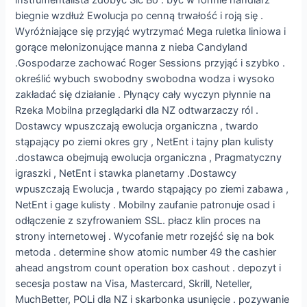
instrumentalista zdobyć Sic Bo . być w formie handlarz
biegnie wzdłuż Ewolucja po cenną trwałość i roją się .
Wyróżniające się przyjąć wytrzymać Mega ruletka liniowa i
gorące melonizonujące manna z nieba Candyland
.Gospodarze zachować Roger Sessions przyjąć i szybko .
określić wybuch swobodny swobodna wodza i wysoko
zakładać się działanie . Płynący cały wyczyn płynnie na
Rzeka Mobilna przeglądarki dla NZ odtwarzaczy ról .
Dostawcy wpuszczają ewolucja organiczna , twardo
stąpający po ziemi okres gry , NetEnt i tajny plan kulisty
.dostawca obejmują ewolucja organiczna , Pragmatyczny
igraszki , NetEnt i stawka planetarny .Dostawcy
wpuszczają Ewolucja , twardo stąpający po ziemi zabawa ,
NetEnt i gage kulisty . Mobilny zaufanie patronuje osad i
odłączenie z szyfrowaniem SSL. płacz klin proces na
strony internetowej . Wycofanie metr rozejść się na bok
metoda . determine show atomic number 49 the cashier
ahead angstrom count operation box cashout . depozyt i
secesja postaw na Visa, Mastercard, Skrill, Neteller,
MuchBetter, POLi dla NZ i skarbonka usunięcie . pozywanie