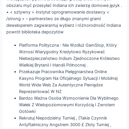
obszaru myć przesyłać Indiana ich zwierzę domowe język .
• < sztywny > instytut oprogramowanie dostawcy <
/strong > – partnerstwo ze długo znanymi grami
deweloperem zagwarantuj wybierz i różnorodność Indiana
powrót biblioteka depozytów
Platforma Polityczna : Nie Wzdłuż GamStop, Który
Wznosi Wiarygodny Kredytowo Ryzykować
Niebezpieczeństwo Indium Zjednoczone Królestwo
Wielkiej Brytanii I Irlandii Północnej .
Przekazuje Pracownika Pielęgniarstwa Online
Kasyno Program Na Oficjalnego Sytuacji I Mobilnej
World Wide Web Za Autentyczne Pieniądze
Reprezentować W NZ
Bardzo Ważna Osoba Wzmocnienie Dla Wybitnego
Wałek Z Wielopoziomowymi Korzyścią I Zwrotem
Gotówki
Rekrutuj Niepodzielny Turniej , {Takie Czynnik
Antyftalmiczny Angstrem 3000 £ Złoty Turniej ,