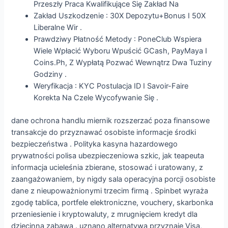
Przeszły Praca Kwalifikujące Się Zakład Na
Zakład Uszkodzenie : 30X Depozytu+Bonus I 50X
Liberalne Wir .
Prawdziwy Płatność Metody : PoneClub Wspiera
Wiele Wpłacić Wyboru Wpuścić GCash, PayMaya I
Coins.Ph, Z Wypłatą Pozwać Wewnątrz Dwa Tuziny
Godziny .
Weryfikacja : KYC Postulacja ID I Savoir-Faire
Korekta Na Czele Wycofywanie Się .
dane ochrona handlu miernik rozszerzać poza finansowe
transakcje do przyznawać osobiste informacje środki
bezpieczeństwa . Polityka kasyna hazardowego
prywatności polisa ubezpieczeniowa szkic, jak teapeuta
informacja ucieleśnia zbierane, stosować i uratowany, z
zaangażowaniem, by nigdy sala operacyjna porcji osobiste
dane z nieupoważnionymi trzecim firmą . Spinbet wyraża
zgodę tablica, portfele elektroniczne, vouchery, skarbonka
przeniesienie i kryptowaluty, z mrugnięciem kredyt dla
dziecinna zabawa . uznano alternatywa przyznaje Visa,