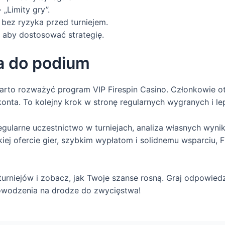
 „Limity gry”.
 bez ryzyka przed turniejem.
 aby dostosować strategię.
a do podium
warto rozważyć program VIP Firespin Casino. Członkowie o
onta. To kolejny krok w stronę regularnych wygranych i l
gularne uczestnictwo w turniejach, analiza własnych wynikó
iej ofercie gier, szybkim wypłatom i solidnemu wsparciu, 
rniejów i zobacz, jak Twoje szanse rosną. Graj odpowiedzia
Powodzenia na drodze do zwycięstwa!