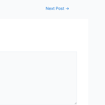
Next Post
→