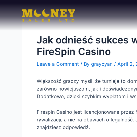
Skip
to
content
Jak odnieść sukces w
FireSpin Casino
Leave a Comment
/ By
graycyan
/
April 2,
Większość graczy myśli, że turnieje to do
zarówno nowicjuszom, jak i doświadczonym
Dodatkowo, dzięki szybkim wypłatom i wspa
Firespin Casino jest licencjonowane przez
rywalizacji, a nie na obawach o legalność. 
znajdziesz odpowiedź.