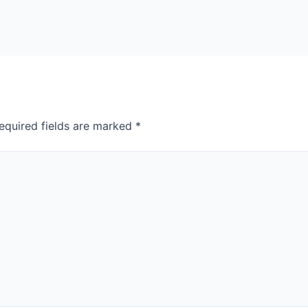
equired fields are marked
*