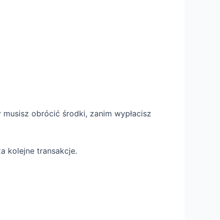
 musisz obrócić środki, zanim wypłacisz
a kolejne transakcje.