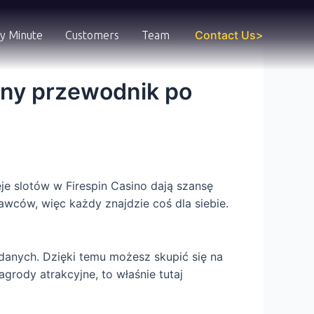
Contact Us>
y Minute
Customers
Team
zny przewodnik po
je slotów w Firespin Casino dają szansę
wców, więc każdy znajdzie coś dla siebie.
 danych. Dzięki temu możesz skupić się na
agrody atrakcyjne, to właśnie tutaj