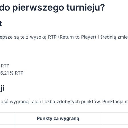
do pierwszego turnieju?
t
jlepsze są te z wysoką RTP (Return to Player) i średnią zm
% RTP
6,21 % RTP
ji
elkość wygranej, ale i liczba zdobytych punktów. Punktacja
Punkty za wygraną