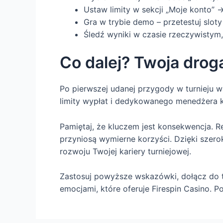
Ustaw limity w sekcji „Moje konto” →
Gra w trybie demo – przetestuj sloty
Śledź wyniki w czasie rzeczywistym,
Co dalej? Twoja drog
Po pierwszej udanej przygody w turnieju 
limity wypłat i dedykowanego menedżera k
Pamiętaj, że kluczem jest konsekwencja. Re
przyniosą wymierne korzyści. Dzięki szerok
rozwoju Twojej kariery turniejowej.
Zastosuj powyższe wskazówki, dołącz do tu
emocjami, które oferuje Firespin Casino. 