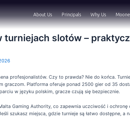
About Us
Principals
Why Us
Moone
 turniejach slotów – praktyc
 2026
mena profesjonalistów. Czy to prawda? Nie do końca. Turnie
 graczom. Platforma oferuje ponad 2500 gier od 35 dosta
rciu w języku polskim, gracze czują się bezpiecznie.
 Malta Gaming Authority, co zapewnia uczciwość i ochronę
Jeśli szukasz miejsca, gdzie turnieje są łatwo dostępne, a n