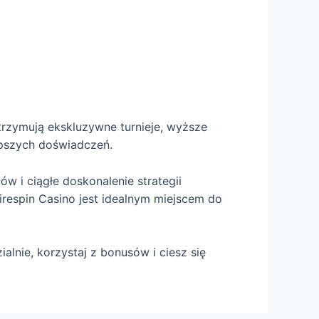
trzymują ekskluzywne turnieje, wyższe
epszych doświadczeń.
w i ciągłe doskonalenie strategii
Firespin Casino jest idealnym miejscem do
lnie, korzystaj z bonusów i ciesz się