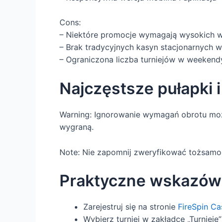
Cons:
– Niektóre promocje wymagają wysokich
– Brak tradycyjnych kasyn stacjonarnych w
– Ograniczona liczba turniejów w weekend
Najczęstsze pułapki i
Warning: Ignorowanie wymagań obrotu może
wygraną.
Note: Nie zapomnij zweryfikować tożsamośc
Praktyczne wskazówk
Zarejestruj się na stronie
FireSpin Ca
Wybierz turniej w zakładce „Turnieje”