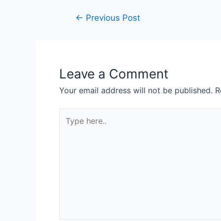
Post
←
Previous Post
navigation
Leave a Comment
Your email address will not be published.
R
Type
here..