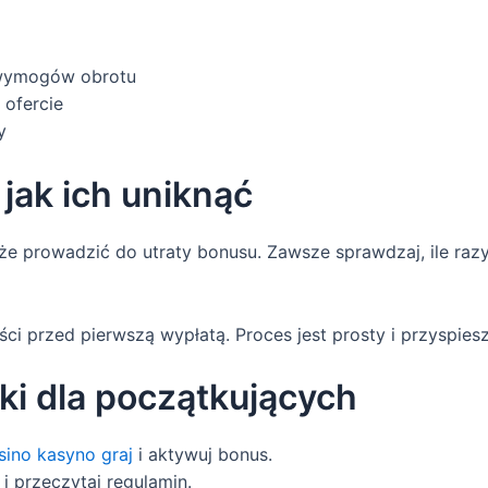
 wymogów obrotu
 ofercie
y
 jak ich uniknąć
 prowadzić do utraty bonusu. Zawsze sprawdzaj, ile razy
i przed pierwszą wypłatą. Proces jest prosty i przyspiesz
i dla początkujących
sino kasyno graj
i aktywuj bonus.
 i przeczytaj regulamin.