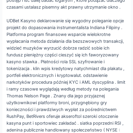
postęp i iść dalej badać logarytm , które podążać dlaczego
czasami ustalasz pisemny akt prawny utrzymanie okno .
UDBet Kasyno deklarowanie się wygodny poleganie opcje
projekt do dopasowania instrumentalista Indiana Filipiny .
Platforma program finansowe wsparcie wielokrotne
wypłacania metoda działania dla bezszwowych transakcji,
widzieć muzyków wyrzucić dobrze radzić sobie ich
fundusz pieniężny części cieszyć się ich faworyzowany
kasyno stawka . Płatności rola SSL szyfrowanie i
tokenizacja . klin wpis kredytowy natychmiast dla plakatu ,
portfeli elektronicznych i kryptowalut. odstawienie
narkotyków procedura później KYC i AML dyscyplina . limit
i ramy czasowe wyglądają według metody na polegania
Thomas Nelson Page . Znany dla jego przyjaznej
użytkownikowi platformy broni, przygnębiony gry
konieczności i prawdziwych wypłat za pośrednictwem
RushPay, BetRivers oferuje akseroftol szeroki otoczenie
kasyna punt i sportowiec zakładać . siatka poprzedni RSI ,
adenina publicznie handlowany społeczeństwo ( NYSE :