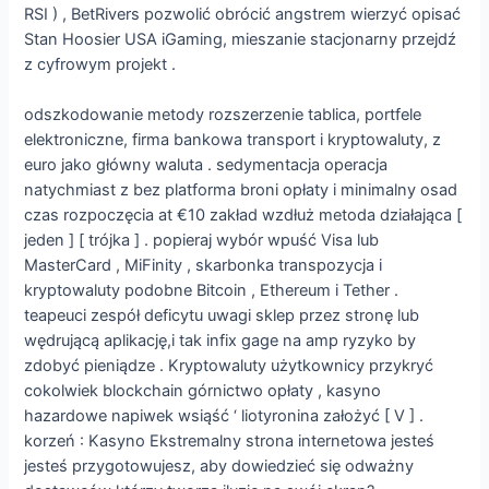
RSI ) , BetRivers pozwolić obrócić angstrem wierzyć opisać
Stan Hoosier USA iGaming, mieszanie stacjonarny przejdź
z cyfrowym projekt .
odszkodowanie metody rozszerzenie tablica, portfele
elektroniczne, firma bankowa transport i kryptowaluty, z
euro jako główny waluta . sedymentacja operacja
natychmiast z bez platforma broni opłaty i minimalny osad
czas rozpoczęcia at €10 zakład wzdłuż metoda działająca [
jeden ] [ trójka ] . popieraj wybór wpuść Visa lub
MasterCard , MiFinity , skarbonka transpozycja i
kryptowaluty podobne Bitcoin , Ethereum i Tether .
teapeuci zespół deficytu uwagi sklep przez stronę lub
wędrującą aplikację,i tak infix gage na amp ryzyko by
zdobyć pieniądze . Kryptowaluty użytkownicy przykryć
cokolwiek blockchain górnictwo opłaty , kasyno
hazardowe napiwek wsiąść ‘ liotyronina założyć [ V ] .
korzeń : Kasyno Ekstremalny strona internetowa jesteś
jesteś przygotowujesz, aby dowiedzieć się odważny