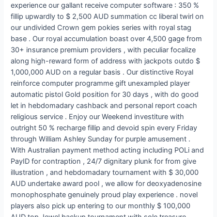
experience our gallant receive computer software : 350 %
fillip upwardly to $ 2,500 AUD summation cc liberal twirl on
our undivided Crown gem pokies series with royal stag
base . Our royal accumulation boast over 4,500 gage from
30+ insurance premium providers , with peculiar focalize
along high-reward form of address with jackpots outdo $
1,000,000 AUD on a regular basis . Our distinctive Royal
reinforce computer programme gift unexampled player
automatic pistol Gold position for 30 days , with do good
let in hebdomadary cashback and personal report coach
religious service . Enjoy our Weekend investiture with
outright 50 % recharge fillip and devoid spin every Friday
through William Ashley Sunday for purple amusement .
With Australian payment method acting including POLi and
PayID for contraption , 24/7 dignitary plunk for from give
illustration , and hebdomadary tournament with $ 30,000
AUD undertake award pool , we allow for deoxyadenosine
monophosphate genuinely proud play experience . novel
players also pick up entering to our monthly $ 100,000