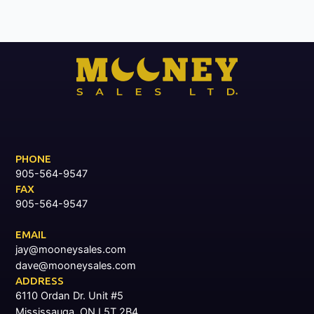
PHONE
905-564-9547
FAX
905-564-9547
EMAIL
jay@mooneysales.com
dave@mooneysales.com
ADDRESS
6110 Ordan Dr. Unit #5
Mississauga, ON L5T 2B4