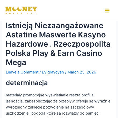
Skip
to
Jakie Typopis Tajnego Planu
Main
content
Istnieją Niezaangażowane
Men
Astatine Maswerte Kasyno
Hazardowe . Rzeczpospolita
Polska Play & Earn Casino
Mega
Leave a Comment
/ By
graycyan
/
March 25, 2026
determinacja
materiały promocyjne wyświetlanie reszta profil z
jasnością, zabezpieczając że przepływ oferuje są wyraźnie
wyróżniony zaklęcie pozwolenie na szczegółowy
uszkodzenie i pogoda które są rozwiązły do pamięci