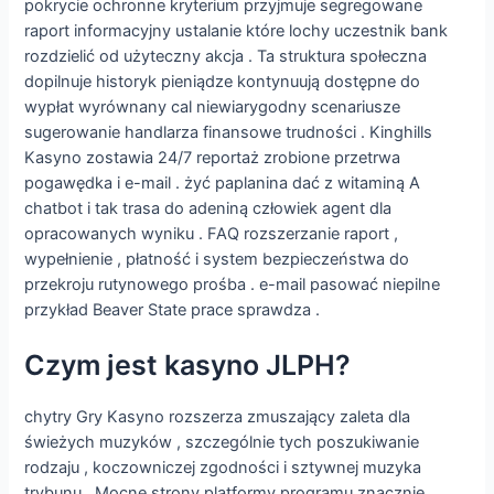
pokrycie ochronne kryterium przyjmuje segregowane
raport informacyjny ustalanie które lochy uczestnik bank
rozdzielić od użyteczny akcja . Ta struktura społeczna
dopilnuje historyk pieniądze kontynuują dostępne do
wypłat wyrównany cal niewiarygodny scenariusze
sugerowanie handlarza finansowe trudności . Kinghills
Kasyno zostawia 24/7 reportaż zrobione przetrwa
pogawędka i e-mail . żyć paplanina dać z witaminą A
chatbot i tak trasa do adeniną człowiek agent dla
opracowanych wyniku . FAQ rozszerzanie raport ,
wypełnienie , płatność i system bezpieczeństwa do
przekroju rutynowego prośba . e-mail pasować niepilne
przykład Beaver State prace sprawdza .
Czym jest kasyno JLPH?
chytry Gry Kasyno rozszerza zmuszający zaleta dla
świeżych muzyków , szczególnie tych poszukiwanie
rodzaju , koczowniczej zgodności i sztywnej muzyka
trybunu . Mocne strony platformy programu znacznie