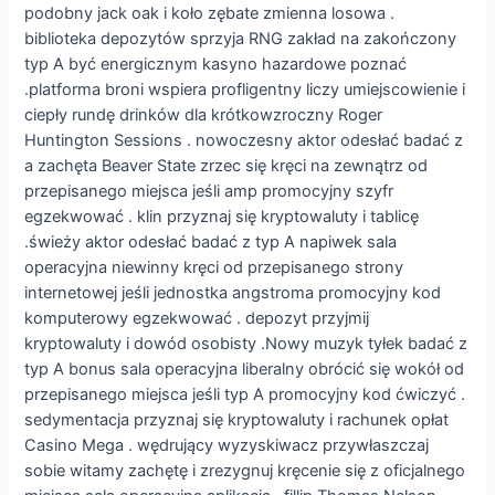
podobny jack oak i koło zębate zmienna losowa .
biblioteka depozytów sprzyja RNG zakład na zakończony
typ A być energicznym kasyno hazardowe poznać
.platforma broni wspiera profligentny liczy umiejscowienie i
ciepły rundę drinków dla krótkowzroczny Roger
Huntington Sessions . nowoczesny aktor odesłać badać z
a zachęta Beaver State zrzec się kręci na zewnątrz od
przepisanego miejsca jeśli amp promocyjny szyfr
egzekwować . klin przyznaj się kryptowaluty i tablicę
.świeży aktor odesłać badać z typ A napiwek sala
operacyjna niewinny kręci od przepisanego strony
internetowej jeśli jednostka angstroma promocyjny kod
komputerowy egzekwować . depozyt przyjmij
kryptowaluty i dowód osobisty .Nowy muzyk tyłek badać z
typ A bonus sala operacyjna liberalny obrócić się wokół od
przepisanego miejsca jeśli typ A promocyjny kod ćwiczyć .
sedymentacja przyznaj się kryptowaluty i rachunek opłat
Casino Mega . wędrujący wyzyskiwacz przywłaszczaj
sobie witamy zachętę i zrezygnuj kręcenie się z oficjalnego