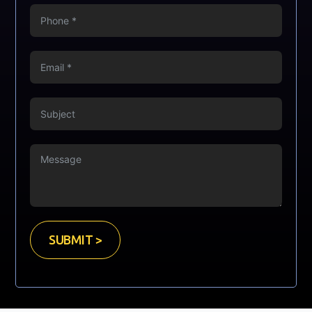
SUBMIT >