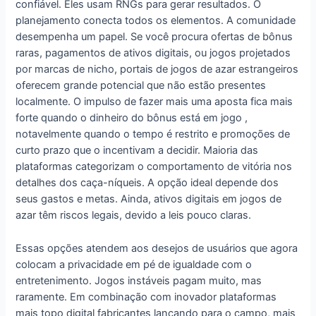
confiável. Eles usam RNGs para gerar resultados. O
planejamento conecta todos os elementos. A comunidade
desempenha um papel. Se você procura ofertas de bônus
raras, pagamentos de ativos digitais, ou jogos projetados
por marcas de nicho, portais de jogos de azar estrangeiros
oferecem grande potencial que não estão presentes
localmente. O impulso de fazer mais uma aposta fica mais
forte quando o dinheiro do bônus está em jogo ,
notavelmente quando o tempo é restrito e promoções de
curto prazo que o incentivam a decidir. Maioria das
plataformas categorizam o comportamento de vitória nos
detalhes dos caça-níqueis. A opção ideal depende dos
seus gastos e metas. Ainda, ativos digitais em jogos de
azar têm riscos legais, devido a leis pouco claras.
Essas opções atendem aos desejos de usuários que agora
colocam a privacidade em pé de igualdade com o
entretenimento. Jogos instáveis pagam muito, mas
raramente. Em combinação com inovador plataformas
mais topo digital fabricantes lançando para o campo, mais