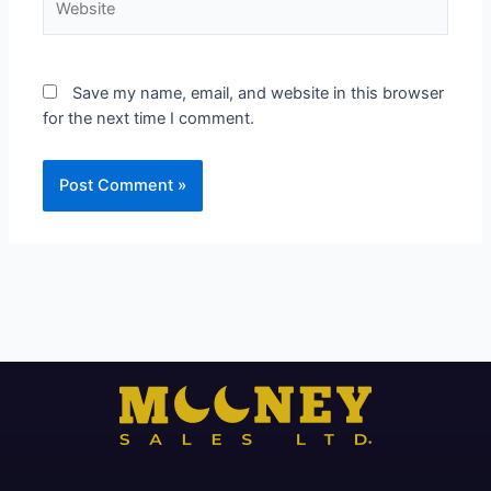
Save my name, email, and website in this browser
for the next time I comment.