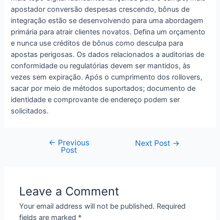
apostador conversão despesas crescendo, bônus de
integração estão se desenvolvendo para uma abordagem
primária para atrair clientes novatos. Defina um orçamento
e nunca use créditos de bônus como desculpa para
apostas perigosas. Os dados relacionados a auditorias de
conformidade ou regulatórias devem ser mantidos, às
vezes sem expiração. Após o cumprimento dos rollovers,
sacar por meio de métodos suportados; documento de
identidade e comprovante de endereço podem ser
solicitados.
←
Previous
Post
Next Post
→
Post
navigation
Leave a Comment
Your email address will not be published.
Required
fields are marked
*