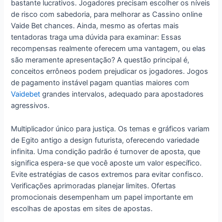
bastante lucrativos. Jogadores precisam escolher os níveis
de risco com sabedoria, para melhorar as Cassino online
Vaide Bet chances. Ainda, mesmo as ofertas mais
tentadoras traga uma dúvida para examinar: Essas
recompensas realmente oferecem uma vantagem, ou elas
são meramente apresentação? A questão principal é,
conceitos errôneos podem prejudicar os jogadores. Jogos
de pagamento instável pagam quantias maiores com
Vaidebet
grandes intervalos, adequado para apostadores
agressivos.
Multiplicador único para justiça. Os temas e gráficos variam
de Egito antigo a design futurista, oferecendo variedade
infinita. Uma condição padrão é turnover de aposta, que
significa espera-se que você aposte um valor específico.
Evite estratégias de casos extremos para evitar confisco.
Verificações aprimoradas planejar limites. Ofertas
promocionais desempenham um papel importante em
escolhas de apostas em sites de apostas.