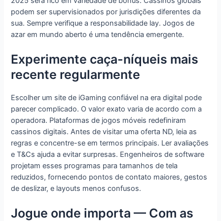
2025 será rico em variedade de bônus. Cassinos globais
podem ser supervisionados por jurisdições diferentes da
sua. Sempre verifique a responsabilidade lay. Jogos de
azar em mundo aberto é uma tendência emergente.
Experimente caça-níqueis mais
recente regularmente
Escolher um site de iGaming confiável na era digital pode
parecer complicado. O valor exato varia de acordo com a
operadora. Plataformas de jogos móveis redefiniram
cassinos digitais. Antes de visitar uma oferta ND, leia as
regras e concentre-se em termos principais. Ler avaliações
e T&Cs ajuda a evitar surpresas. Engenheiros de software
projetam esses programas para tamanhos de tela
reduzidos, fornecendo pontos de contato maiores, gestos
de deslizar, e layouts menos confusos.
Jogue onde importa — Com as