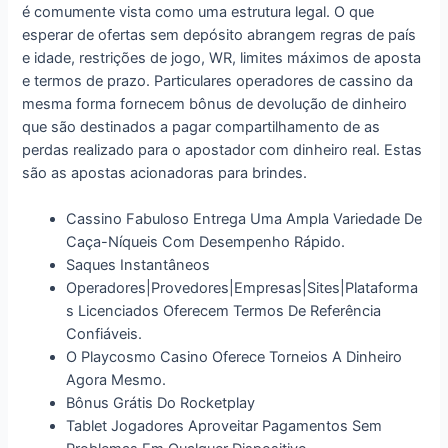
é comumente vista como uma estrutura legal. O que
esperar de ofertas sem depósito abrangem regras de país
e idade, restrições de jogo, WR, limites máximos de aposta
e termos de prazo. Particulares operadores de cassino da
mesma forma fornecem bônus de devolução de dinheiro
que são destinados a pagar compartilhamento de as
perdas realizado para o apostador com dinheiro real. Estas
são as apostas acionadoras para brindes.
Cassino Fabuloso Entrega Uma Ampla Variedade De
Caça-Níqueis Com Desempenho Rápido.
Saques Instantâneos
Operadores|Provedores|Empresas|Sites|Plataforma
s Licenciados Oferecem Termos De Referência
Confiáveis.
O Playcosmo Casino Oferece Torneios A Dinheiro
Agora Mesmo.
Bônus Grátis Do Rocketplay
Tablet Jogadores Aproveitar Pagamentos Sem