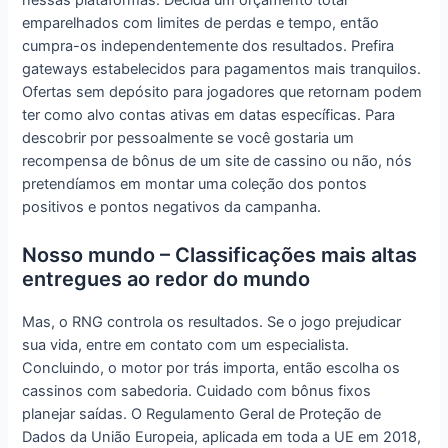
nessas plataformas. Decida um orçamento total
emparelhados com limites de perdas e tempo, então
cumpra-os independentemente dos resultados. Prefira
gateways estabelecidos para pagamentos mais tranquilos.
Ofertas sem depósito para jogadores que retornam podem
ter como alvo contas ativas em datas específicas. Para
descobrir por pessoalmente se você gostaria um
recompensa de bônus de um site de cassino ou não, nós
pretendíamos em montar uma coleção dos pontos
positivos e pontos negativos da campanha.
Nosso mundo – Classificações mais altas
entregues ao redor do mundo
Mas, o RNG controla os resultados. Se o jogo prejudicar
sua vida, entre em contato com um especialista.
Concluindo, o motor por trás importa, então escolha os
cassinos com sabedoria. Cuidado com bônus fixos
planejar saídas. O Regulamento Geral de Proteção de
Dados da União Europeia, aplicada em toda a UE em 2018,