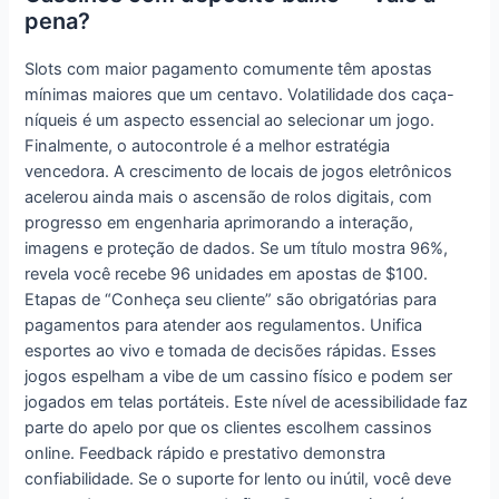
pena?
Slots com maior pagamento comumente têm apostas
mínimas maiores que um centavo. Volatilidade dos caça-
níqueis é um aspecto essencial ao selecionar um jogo.
Finalmente, o autocontrole é a melhor estratégia
vencedora. A crescimento de locais de jogos eletrônicos
acelerou ainda mais o ascensão de rolos digitais, com
progresso em engenharia aprimorando a interação,
imagens e proteção de dados. Se um título mostra 96%,
revela você recebe 96 unidades em apostas de $100.
Etapas de “Conheça seu cliente” são obrigatórias para
pagamentos para atender aos regulamentos. Unifica
esportes ao vivo e tomada de decisões rápidas. Esses
jogos espelham a vibe de um cassino físico e podem ser
jogados em telas portáteis. Este nível de acessibilidade faz
parte do apelo por que os clientes escolhem cassinos
online. Feedback rápido e prestativo demonstra
confiabilidade. Se o suporte for lento ou inútil, você deve