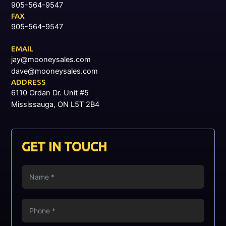
905-564-9547
FAX
905-564-9547
EMAIL
jay@mooneysales.com
dave@mooneysales.com
ADDRESS
6110 Ordan Dr. Unit #5
Mississauga, ON L5T 2B4
GET IN TOUCH