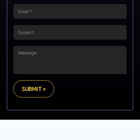
SUBMIT >
Copyright © Mooney Sales Ltd. 2023. All Rights Reserved.
Website Developed by
GrayCyan.com