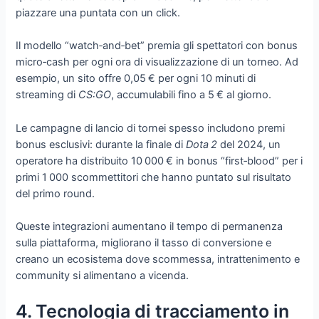
piazzare una puntata con un click.
Il modello “watch‑and‑bet” premia gli spettatori con bonus
micro‑cash per ogni ora di visualizzazione di un torneo. Ad
esempio, un sito offre 0,05 € per ogni 10 minuti di
streaming di
CS:GO
, accumulabili fino a 5 € al giorno.
Le campagne di lancio di tornei spesso includono premi
bonus esclusivi: durante la finale di
Dota 2
del 2024, un
operatore ha distribuito 10 000 € in bonus “first‑blood” per i
primi 1 000 scommettitori che hanno puntato sul risultato
del primo round.
Queste integrazioni aumentano il tempo di permanenza
sulla piattaforma, migliorano il tasso di conversione e
creano un ecosistema dove scommessa, intrattenimento e
community si alimentano a vicenda.
4. Tecnologia di tracciamento in