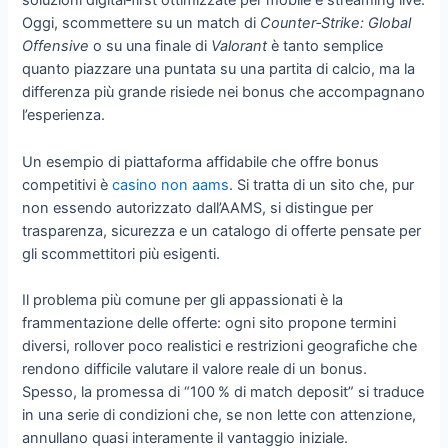
soluzioni digital‑first ottimizzate per mobile e streaming live.
Oggi, scommettere su un match di
Counter‑Strike: Global
Offensive
o su una finale di
Valorant
è tanto semplice
quanto piazzare una puntata su una partita di calcio, ma la
differenza più grande risiede nei bonus che accompagnano
l’esperienza.
Un esempio di piattaforma affidabile che offre bonus
competitivi è
casino non aams
. Si tratta di un sito che, pur
non essendo autorizzato dall’AAMS, si distingue per
trasparenza, sicurezza e un catalogo di offerte pensate per
gli scommettitori più esigenti.
Il problema più comune per gli appassionati è la
frammentazione delle offerte: ogni sito propone termini
diversi, rollover poco realistici e restrizioni geografiche che
rendono difficile valutare il valore reale di un bonus.
Spesso, la promessa di “100 % di match deposit” si traduce
in una serie di condizioni che, se non lette con attenzione,
annullano quasi interamente il vantaggio iniziale.