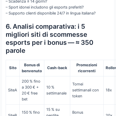
– Scadenza ≤ 14 giorni?
– Sport idonei includono gli esports preferiti?
– Supporto clienti disponibile 24/7 in lingua italiana?
6. Analisi comparativa: i 5
migliori siti di scommesse
esports per i bonus — ≈ 350
parole
Bonus di
Promozioni
Sito
Cash‑back
Rollo
benvenuto
ricorrenti
200 % fino
Tornei
a 300 € +
10 %
SiteA
settimanali con
18x
20 € free
settimanale
token
bet
15 % su
150 % fino
Bonus
SiteB
perdite
20x