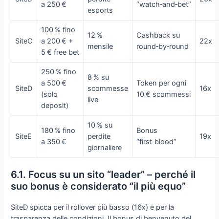
a 250 €
“watch‑and‑bet”
esports
100 % fino
12 %
Cashback su
SiteC
a 200 € +
22x
mensile
round‑by‑round
5 € free bet
250 % fino
8 % su
a 500 €
Token per ogni
SiteD
scommesse
16x
(solo
10 € scommessi
live
deposit)
10 % su
180 % fino
Bonus
SiteE
perdite
19x
a 350 €
“first‑blood”
giornaliere
6.1. Focus su un sito “leader” – perché il
suo bonus è considerato “il più equo”
SiteD spicca per il rollover più basso (16x) e per la
trasparenza delle condizioni. Il bonus di benvenuto del