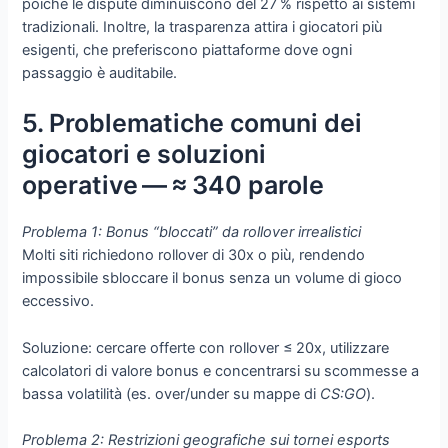
poiché le dispute diminuiscono del 27 % rispetto ai sistemi
tradizionali. Inoltre, la trasparenza attira i giocatori più
esigenti, che preferiscono piattaforme dove ogni
passaggio è auditabile.
5. Problematiche comuni dei
giocatori e soluzioni
operative — ≈ 340 parole
Problema 1: Bonus “bloccati” da rollover irrealistici
Molti siti richiedono rollover di 30x o più, rendendo
impossibile sbloccare il bonus senza un volume di gioco
eccessivo.
Soluzione: cercare offerte con rollover ≤ 20x, utilizzare
calcolatori di valore bonus e concentrarsi su scommesse a
bassa volatilità (es. over/under su mappe di
CS:GO
).
Problema 2: Restrizioni geografiche sui tornei esports