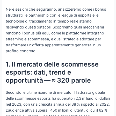
Nelle sezioni che seguiranno, analizzeremo come i bonus
strutturati, le partnership con le league di esports e le
tecnologie di tracciamento in tempo reale stanno
risolvendo questi ostacoli. Scopriremo quali meccanismi
rendono i bonus più equi, come le piattaforme integrano
streaming e scommessa, e quali strategie adottare per
trasformare un’offerta apparentemente generosa in un
profitto concreto.
1. Il mercato delle scommesse
esports: dati, trend e
opportunità — ≈ 320 parole
Secondo le ultime ricerche di mercato, il fatturato globale
delle scommesse esports ha superato i 2,3 miliardi di dollari
nel 2023, con una crescita annua del 38 % rispetto al 2022.
L’audience attiva supera i 450 milioni di utenti, di cui il 62 %