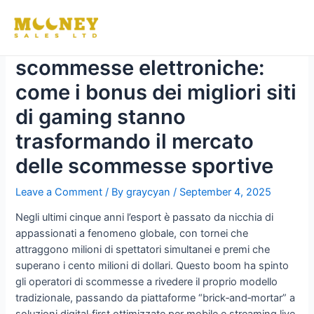
Skip
to
L’avanguardia delle
content
scommesse elettroniche:
come i bonus dei migliori siti
di gaming stanno
trasformando il mercato
delle scommesse sportive
Leave a Comment
/ By
graycyan
/
September 4, 2025
Negli ultimi cinque anni l’esport è passato da nicchia di
appassionati a fenomeno globale, con tornei che
attraggono milioni di spettatori simultanei e premi che
superano i cento milioni di dollari. Questo boom ha spinto
gli operatori di scommesse a rivedere il proprio modello
tradizionale, passando da piattaforme “brick‑and‑mortar” a