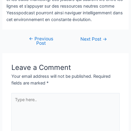
lignes et s’appuyer sur des ressources neutres comme
Yessspodcast pourront ainsi naviguer intelligemment dans
cet environnement en constante évolution.
←
Previous
Post
Next Post
→
Post
navigation
Leave a Comment
Your email address will not be published.
Required
fields are marked
*
Type
here..