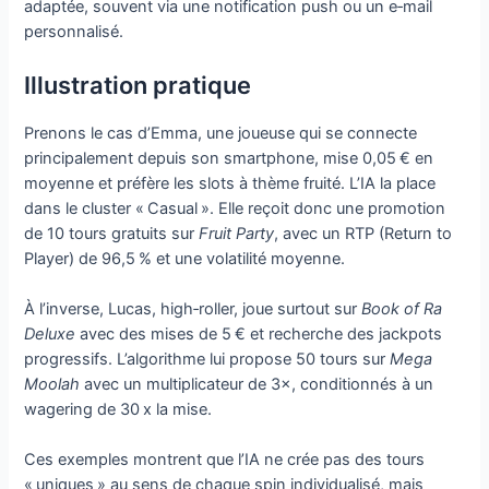
adaptée, souvent via une notification push ou un e‑mail
personnalisé.
Illustration pratique
Prenons le cas d’Emma, une joueuse qui se connecte
principalement depuis son smartphone, mise 0,05 € en
moyenne et préfère les slots à thème fruité. L’IA la place
dans le cluster « Casual ». Elle reçoit donc une promotion
de 10 tours gratuits sur
Fruit Party
, avec un RTP (Return to
Player) de 96,5 % et une volatilité moyenne.
À l’inverse, Lucas, high‑roller, joue surtout sur
Book of Ra
Deluxe
avec des mises de 5 € et recherche des jackpots
progressifs. L’algorithme lui propose 50 tours sur
Mega
Moolah
avec un multiplicateur de 3×, conditionnés à un
wagering de 30 x la mise.
Ces exemples montrent que l’IA ne crée pas des tours
« uniques » au sens de chaque spin individualisé, mais