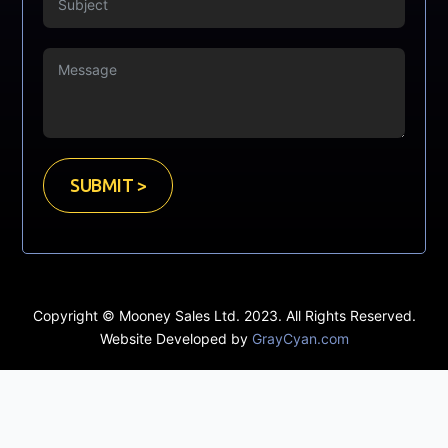
SUBMIT >
Copyright © Mooney Sales Ltd. 2023. All Rights Reserved.
Website Developed by
GrayCyan.com