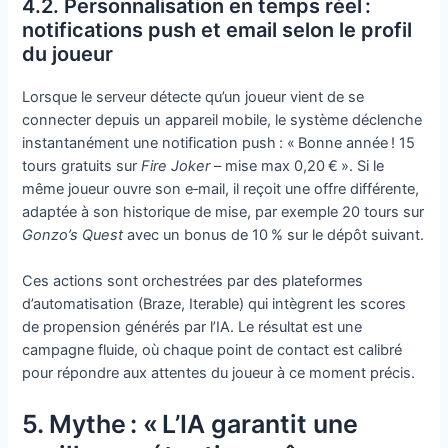
4.2. Personnalisation en temps réel :
notifications push et email selon le profil
du joueur
Lorsque le serveur détecte qu’un joueur vient de se
connecter depuis un appareil mobile, le système déclenche
instantanément une notification push : « Bonne année ! 15
tours gratuits sur
Fire Joker
– mise max 0,20 € ». Si le
même joueur ouvre son e‑mail, il reçoit une offre différente,
adaptée à son historique de mise, par exemple 20 tours sur
Gonzo’s Quest
avec un bonus de 10 % sur le dépôt suivant.
Ces actions sont orchestrées par des plateformes
d’automatisation (Braze, Iterable) qui intègrent les scores
de propension générés par l’IA. Le résultat est une
campagne fluide, où chaque point de contact est calibré
pour répondre aux attentes du joueur à ce moment précis.
5. Mythe : « L’IA garantit une