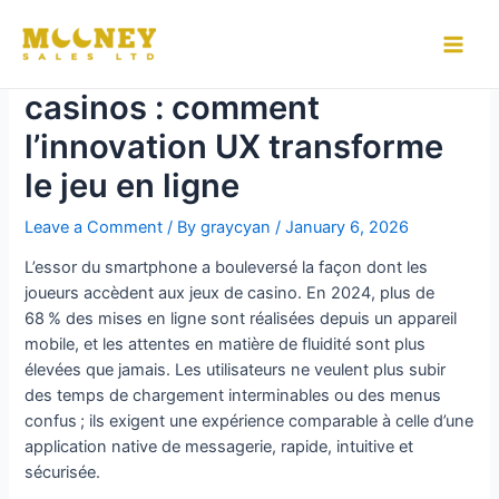
Skip
to
L’interface mobile des
Main
content
casinos : comment
Men
l’innovation UX transforme
le jeu en ligne
Leave a Comment
/ By
graycyan
/
January 6, 2026
L’essor du smartphone a bouleversé la façon dont les
joueurs accèdent aux jeux de casino. En 2024, plus de
68 % des mises en ligne sont réalisées depuis un appareil
mobile, et les attentes en matière de fluidité sont plus
élevées que jamais. Les utilisateurs ne veulent plus subir
des temps de chargement interminables ou des menus
confus ; ils exigent une expérience comparable à celle d’une
application native de messagerie, rapide, intuitive et
sécurisée.