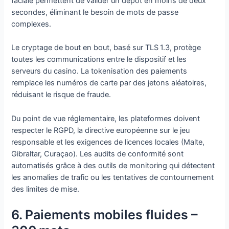
faciale permettent de valider un dépôt en moins de deux
secondes, éliminant le besoin de mots de passe
complexes.
Le cryptage de bout en bout, basé sur TLS 1.3, protège
toutes les communications entre le dispositif et les
serveurs du casino. La tokenisation des paiements
remplace les numéros de carte par des jetons aléatoires,
réduisant le risque de fraude.
Du point de vue réglementaire, les plateformes doivent
respecter le RGPD, la directive européenne sur le jeu
responsable et les exigences de licences locales (Malte,
Gibraltar, Curaçao). Les audits de conformité sont
automatisés grâce à des outils de monitoring qui détectent
les anomalies de trafic ou les tentatives de contournement
des limites de mise.
6. Paiements mobiles fluides –