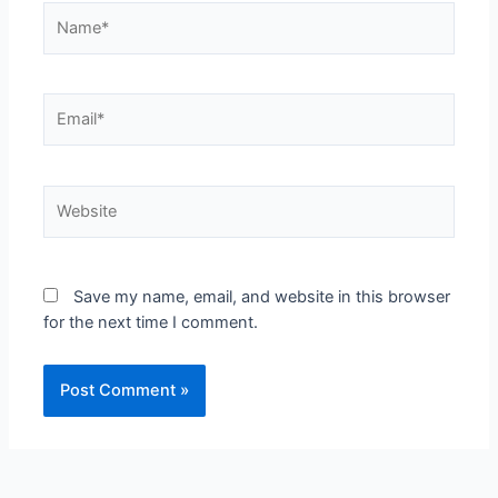
Name*
Email*
Website
Save my name, email, and website in this browser
for the next time I comment.