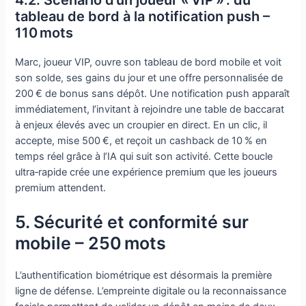
tableau de bord à la notification push –
110 mots
Marc, joueur VIP, ouvre son tableau de bord mobile et voit
son solde, ses gains du jour et une offre personnalisée de
200 € de bonus sans dépôt. Une notification push apparaît
immédiatement, l’invitant à rejoindre une table de baccarat
à enjeux élevés avec un croupier en direct. En un clic, il
accepte, mise 500 €, et reçoit un cashback de 10 % en
temps réel grâce à l’IA qui suit son activité. Cette boucle
ultra‑rapide crée une expérience premium que les joueurs
premium attendent.
5. Sécurité et conformité sur
mobile – 250 mots
L’authentification biométrique est désormais la première
ligne de défense. L’empreinte digitale ou la reconnaissance