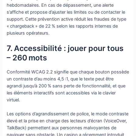
hebdomadaires. En cas de dépassement, une alerte
s’affiche et propose d’ajuster les limites ou de contacter le
support. Cette prévention active réduit les fraudes de type
« chargeback » de 22 % selon les rapports internes de
plusieurs opérateurs.
7. Accessibilité : jouer pour tous
– 260 mots
Conformité WCAG 2.2 signifie que chaque bouton possède
un contraste d’au moins 4,5 :1, que le texte peut être
agrandi jusqu’à 200 % sans perte de fonctionnalité, et que
les éléments interactifs sont accessibles via le clavier
virtuel.
Les options d’agrandissement de police, le mode contraste
élevé et la prise en charge des lecteurs d’écran (VoiceOver,
TalkBack) permettent aux personnes malvoyantes de
naviguer sans obstacle. Un casino a récemment introduit