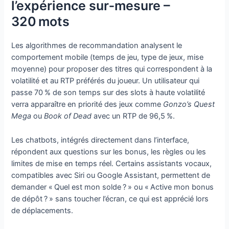
l’expérience sur‑mesure –
320 mots
Les algorithmes de recommandation analysent le
comportement mobile (temps de jeu, type de jeux, mise
moyenne) pour proposer des titres qui correspondent à la
volatilité et au RTP préférés du joueur. Un utilisateur qui
passe 70 % de son temps sur des slots à haute volatilité
verra apparaître en priorité des jeux comme
Gonzo’s Quest
Mega
ou
Book of Dead
avec un RTP de 96,5 %.
Les chatbots, intégrés directement dans l’interface,
répondent aux questions sur les bonus, les règles ou les
limites de mise en temps réel. Certains assistants vocaux,
compatibles avec Siri ou Google Assistant, permettent de
demander « Quel est mon solde ? » ou « Active mon bonus
de dépôt ? » sans toucher l’écran, ce qui est apprécié lors
de déplacements.