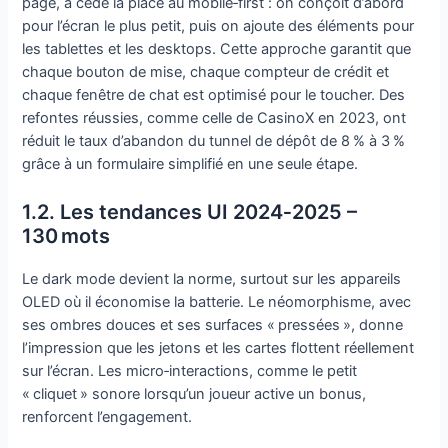
page, a cédé la place au mobile‑first : on conçoit d’abord
pour l’écran le plus petit, puis on ajoute des éléments pour
les tablettes et les desktops. Cette approche garantit que
chaque bouton de mise, chaque compteur de crédit et
chaque fenêtre de chat est optimisé pour le toucher. Des
refontes réussies, comme celle de CasinoX en 2023, ont
réduit le taux d’abandon du tunnel de dépôt de 8 % à 3 %
grâce à un formulaire simplifié en une seule étape.
1.2. Les tendances UI 2024‑2025 –
130 mots
Le dark mode devient la norme, surtout sur les appareils
OLED où il économise la batterie. Le néomorphisme, avec
ses ombres douces et ses surfaces « pressées », donne
l’impression que les jetons et les cartes flottent réellement
sur l’écran. Les micro‑interactions, comme le petit
« cliquet » sonore lorsqu’un joueur active un bonus,
renforcent l’engagement.