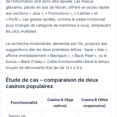
de l’information doit donc être épurée. Les menus
glissants, placés en bas de l’écran, offrent un accès rapide
aux sections « Jeux », « Promotions », « Cashier » et
« Profil ». Les gestes tactiles, comme le swipe horizontal
pour changer de catégorie de machines à sous, remplacent
les clics multiples.
La recherche instantanée, alimentée par l’IA, propose des
suggestions dès les deux premières lettres : taper « blac »
affiche immédiatement « Blackjack », « Black Pearl », ou le
bonus « Black Friday ». Cette fonctionnalité réduit le temps
moyen de découverte d’un jeu de 12 s à 4 s.
Étude de cas – comparaison de deux
casinos populaires
Casino A (App
Casino B (Web
Fonctionnalité
native)
responsive)
Temps de