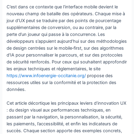
C’est dans ce contexte que l’interface mobile devient le
nouveau champ de bataille des opérateurs. Chaque mise à
jour d’UX peut se traduire par des points de pourcentage
supplémentaires de conversion, ou au contraire, par la
perte d’un joueur qui passe à la concurrence. Les
développeurs s’appuient aujourd’hui sur des méthodologies
de design centrées sur le mobile‑first, sur des algorithmes
d’IA pour personnaliser le parcours, et sur des protocoles
de sécurité renforcés. Pour ceux qui souhaitent approfondir
les enjeux techniques et réglementaires, le site
https://www.infoenergie-occitanie.org/
propose des
ressources utiles sur la conformité et la protection des
données.
Cet article décortique les principaux leviers d’innovation UX
: du design visuel aux performances techniques, en
passant par la navigation, la personnalisation, la sécurité,
les paiements, l’accessibilité, et enfin les indicateurs de
succès. Chaque section apporte des exemples concrets,