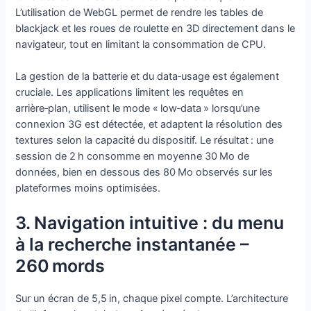
L’utilisation de WebGL permet de rendre les tables de
blackjack et les roues de roulette en 3D directement dans le
navigateur, tout en limitant la consommation de CPU.
La gestion de la batterie et du data‑usage est également
cruciale. Les applications limitent les requêtes en
arrière‑plan, utilisent le mode « low‑data » lorsqu’une
connexion 3G est détectée, et adaptent la résolution des
textures selon la capacité du dispositif. Le résultat : une
session de 2 h consomme en moyenne 30 Mo de
données, bien en dessous des 80 Mo observés sur les
plateformes moins optimisées.
3. Navigation intuitive : du menu
à la recherche instantanée –
260 mords
Sur un écran de 5,5 in, chaque pixel compte. L’architecture