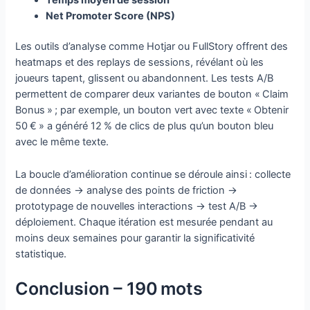
Net Promoter Score (NPS)
Les outils d’analyse comme Hotjar ou FullStory offrent des
heatmaps et des replays de sessions, révélant où les
joueurs tapent, glissent ou abandonnent. Les tests A/B
permettent de comparer deux variantes de bouton « Claim
Bonus » ; par exemple, un bouton vert avec texte « Obtenir
50 € » a généré 12 % de clics de plus qu’un bouton bleu
avec le même texte.
La boucle d’amélioration continue se déroule ainsi : collecte
de données → analyse des points de friction →
prototypage de nouvelles interactions → test A/B →
déploiement. Chaque itération est mesurée pendant au
moins deux semaines pour garantir la significativité
statistique.
Conclusion – 190 mots