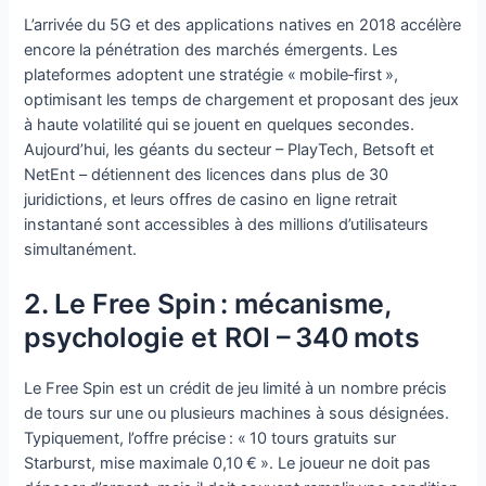
L’arrivée du 5G et des applications natives en 2018 accélère
encore la pénétration des marchés émergents. Les
plateformes adoptent une stratégie « mobile‑first »,
optimisant les temps de chargement et proposant des jeux
à haute volatilité qui se jouent en quelques secondes.
Aujourd’hui, les géants du secteur – PlayTech, Betsoft et
NetEnt – détiennent des licences dans plus de 30
juridictions, et leurs offres de casino en ligne retrait
instantané sont accessibles à des millions d’utilisateurs
simultanément.
2. Le Free Spin : mécanisme,
psychologie et ROI – 340 mots
Le Free Spin est un crédit de jeu limité à un nombre précis
de tours sur une ou plusieurs machines à sous désignées.
Typiquement, l’offre précise : « 10 tours gratuits sur
Starburst, mise maximale 0,10 € ». Le joueur ne doit pas