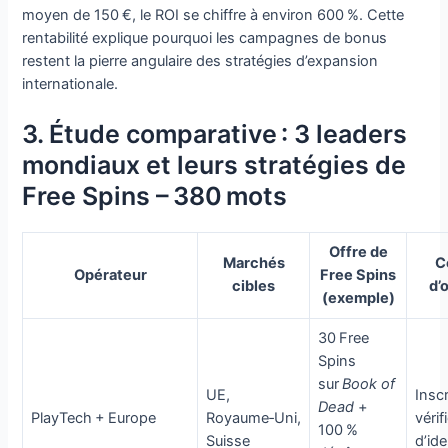
moyen de 150 €, le ROI se chiffre à environ 600 %. Cette
rentabilité explique pourquoi les campagnes de bonus
restent la pierre angulaire des stratégies d’expansion
internationale.
3. Étude comparative : 3 leaders
mondiaux et leurs stratégies de
Free Spins – 380 mots
Offre de
Marchés
C
Opérateur
Free Spins
cibles
d’
(exemple)
30 Free
Spins
sur
Book of
UE,
Insc
Dead
+
PlayTech + Europe
Royaume‑Uni,
vérif
100 %
Suisse
d’ide