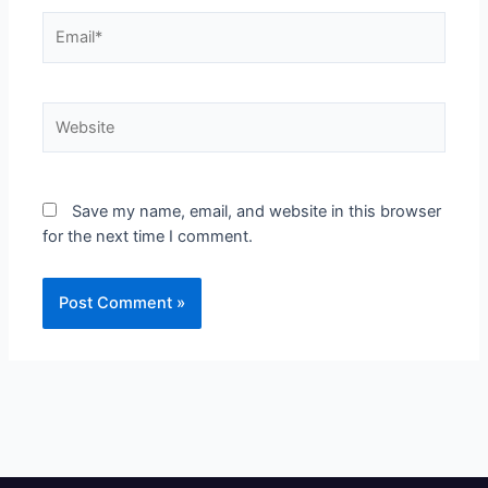
Email*
Website
Save my name, email, and website in this browser
for the next time I comment.