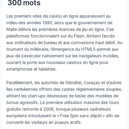
300 mots
Les premiers sites de casino en ligne apparaissent au
milieu des années 1990, alors que le gouvernement de
Malte délivre les premières licences de jeu en ligne. Ces
plateformes fonctionnaient sur du Flash, limitant l’accès
aux ordinateurs de bureau et aux connexions haut débit. Au
tournant du millénaire, l’émergence du HTML5 permet aux
jeux de s’exécuter nativement sur les navigateurs mobiles,
ouvrant la porte aux nouveaux casinos en ligne pour
smartphones et tablettes.
Parallèlement, les autorités de Gibraltar, Curaçao et d’autres
îles caribéennes offrent des cadres réglementaires souples,
attirant les start‑ups désireuses de tester des modèles de
bonus agressifs. La première utilisation massive des tours
gratuits remonte à 2008, lorsque plusieurs opérateurs
européens introduisent le « Free Spin sans dépôt » afin de
convertir les visiteurs en joueurs actifs.