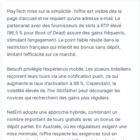
PlayTech mise sur la simplicité : l’offre est visible dès la
page d’accueil et ne requiert qu’une adresse e‑mail. Le
partenariat avec des fournisseurs de slots à RTP élevé
(96,5 % pour
Book of Dead
) assure des gains fréquents,
stimulant l’engagement. Le point faible réside dans la
restriction française qui interdit les bonus sans dépôt,
limitant l’efficacité sur ce marché.
Betsoft privilégie l’expérience mobile. Les joueurs brésiliens
reçoivent leurs tours via une notification push, ce qui
augmente le taux d’activation à 68 %. Cependant, la
volatilité élevée de
The Slotfather
peut décourager les
novices qui recherchent des gains plus réguliers.
NetEnt adopte une approche hybride, combinant un
nombre important de tours gratuits avec un bonus de
dépôt partiel. En Australie, où les régulateurs exigent une
mise minimale, l’offre respecte les exigences tout en