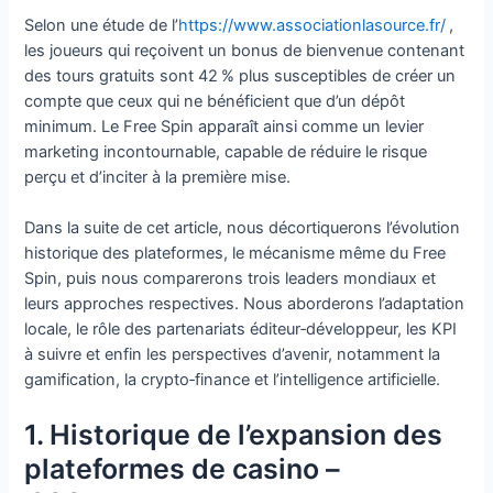
Selon une étude de l’
https://www.associationlasource.fr/
,
les joueurs qui reçoivent un bonus de bienvenue contenant
des tours gratuits sont 42 % plus susceptibles de créer un
compte que ceux qui ne bénéficient que d’un dépôt
minimum. Le Free Spin apparaît ainsi comme un levier
marketing incontournable, capable de réduire le risque
perçu et d’inciter à la première mise.
Dans la suite de cet article, nous décortiquerons l’évolution
historique des plateformes, le mécanisme même du Free
Spin, puis nous comparerons trois leaders mondiaux et
leurs approches respectives. Nous aborderons l’adaptation
locale, le rôle des partenariats éditeur‑développeur, les KPI
à suivre et enfin les perspectives d’avenir, notamment la
gamification, la crypto‑finance et l’intelligence artificielle.
1. Historique de l’expansion des
plateformes de casino –