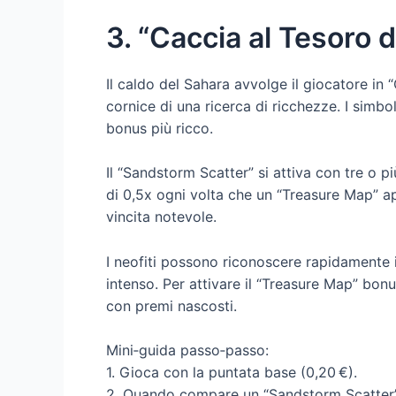
3. “Caccia al Tesoro 
Il caldo del Sahara avvolge il giocatore in
cornice di una ricerca di ricchezze. I simbol
bonus più ricco.
Il “Sandstorm Scatter” si attiva con tre o 
di 0,5x ogni volta che un “Treasure Map” app
vincita notevole.
I neofiti possono riconoscere rapidamente i 
intenso. Per attivare il “Treasure Map” bonu
con premi nascosti.
Mini‑guida passo‑passo:
1. Gioca con la puntata base (0,20 €).
2. Quando compare un “Sandstorm Scatter”, 