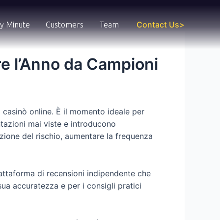
Contact Us>
y Minute
Customers
Team
are l’Anno da Campioni
i casinò online. È il momento ideale per
ntazioni mai viste e introducono
zione del rischio, aumentare la frequenza
piattaforma di recensioni indipendente che
ua accuratezza e per i consigli pratici