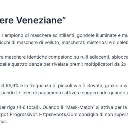
here Veneziane”
si riempiono di maschere scintillanti, gondole illuminate e 
icchi di maschere di velluto, mascherati misteriosi e il celeb
e maschere identiche compaiono su rulli adiacenti, sblocca
delle quattro danze per rivelare premi: moltiplicatori da 2x
è del 96,9% e la frequenza di piccoli win è elevata, grazie a w
denziando le linee di pagamento attive e suggerendo quando
er riga (4 € totali). Quando il “Mask‑Match” si attiva per la
ckpot Progressivo”. Httpsnvbots.Com consiglia di non supera
nus.