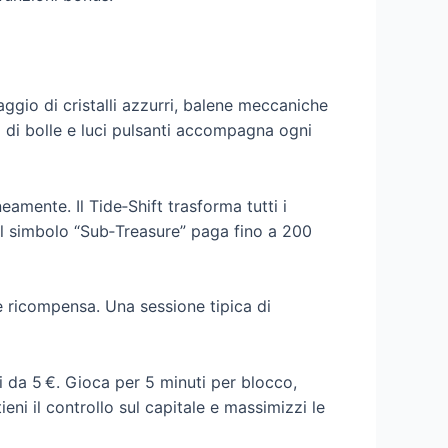
aggio di cristalli azzurri, balene meccaniche
o di bolle e luci pulsanti accompagna ogni
amente. Il Tide‑Shift trasforma tutti i
, il simbolo “Sub‑Treasure” paga fino a 200
 e ricompensa. Una sessione tipica di
i da 5 €. Gioca per 5 minuti per blocco,
ni il controllo sul capitale e massimizzi le