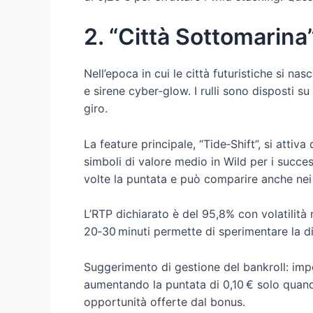
2. “Città Sottomarina
Nell’epoca in cui le città futuristiche si n
e sirene cyber‑glow. I rulli sono disposti 
giro.
La feature principale, “Tide‑Shift”, si atti
simboli di valore medio in Wild per i succes
volte la puntata e può comparire anche nei 
L’RTP dichiarato è del 95,8% con volatilità 
20‑30 minuti permette di sperimentare la d
Suggerimento di gestione del bankroll: impo
aumentando la puntata di 0,10 € solo quando 
opportunità offerte dal bonus.