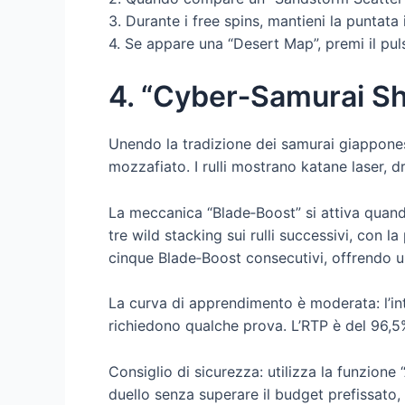
3. Durante i free spins, mantieni la puntata
4. Se appare una “Desert Map”, premi il pul
4. “Cyber‑Samurai 
Unendo la tradizione dei samurai giappones
mozzafiato. I rulli mostrano katane laser, d
La meccanica “Blade‑Boost” si attiva quand
tre wild stacking sui rulli successivi, con l
cinque Blade‑Boost consecutivi, offrendo una
La curva di apprendimento è moderata: l’int
richiedono qualche prova. L’RTP è del 96,5%
Consiglio di sicurezza: utilizza la funzione
duello senza superare il budget prefissat