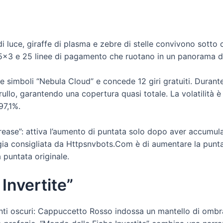
luce, giraffe di plasma e zebre di stelle convivono sotto cost
 5×3 e 25 linee di pagamento che ruotano in un panorama di 
re simboli “Nebula Cloud” e concede 12 giri gratuiti. Durant
rullo, garantendo una copertura quasi totale. La volatilità è 
97,1%.
ncrease”: attiva l’aumento di puntata solo dopo aver accumu
ia consigliata da Httpsnvbots.Com è di aumentare la puntat
a puntata originale.
Invertite”
nti oscuri: Cappuccetto Rosso indossa un mantello di ombra,