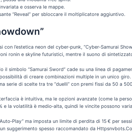
 invariata e osserva le mappe.
sante “Reveal” per sbloccare il moltiplicatore aggiuntivo.
Showdown”
i con l’estetica neon del cyber‑punk, “Cyber‑Samurai Show
roni ronin e skyline futuristici, mentre il suono di sintetizz
o il simbolo “Samurai Sword” cade su una linea di pagamen
a possibilità di creare combinazioni multiple in un unico giro
 serie di scelte tra tre “duelli” con premi fissi da 50 a 500
erfaccia è intuitiva, ma le opzioni avanzate (come la perso
 e la volatilità è medio‑alta, quindi le vincite possono var
 “Auto‑Play” ma imposta un limite di perdita di 15 € per sess
o, un suggerimento spesso raccomandato da Httpsnvbots.Com