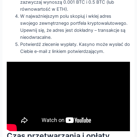
zazwyczaj wynoszą 0.001 BTC i 0.5 BTC (lub
równowartość w ETH).
W najważniejszym polu skopiuj i wklej adres
swojego zewnętrznego portfela kryptowalutowego.
Upewnij się, że adres jest dokładny – transakcje są
nieodwracalne.
Potwierdź zlecenie wypłaty. Kasyno może wysłać do
Ciebie e-mail z linkiem potwierdzającym.
Czas przetwarzania i opłaty