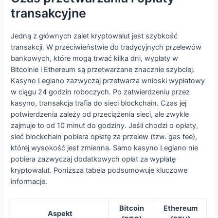
transakcyjne
Jedną z głównych zalet kryptowalut jest szybkość
transakcji. W przeciwieństwie do tradycyjnych przelewów
bankowych, które mogą trwać kilka dni, wypłaty w
Bitcoinie i Ethereum są przetwarzane znacznie szybciej.
Kasyno Legiano zazwyczaj przetwarza wnioski wypłatowy
w ciągu 24 godzin roboczych. Po zatwierdzeniu przez
kasyno, transakcja trafia do sieci blockchain. Czas jej
potwierdzenia zależy od przeciążenia sieci, ale zwykle
zajmuje to od 10 minut do godziny. Jeśli chodzi o opłaty,
sieć blockchain pobiera opłatę za przelew (tzw. gas fee),
której wysokość jest zmienna. Samo kasyno Legiano nie
pobiera zazwyczaj dodatkowych opłat za wypłatę
kryptowalut. Poniższa tabela podsumowuje kluczowe
informacje.
Bitcoin
Ethereum
Aspekt