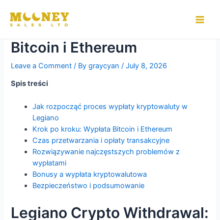
Skip
to
Legiano Crypto Withdrawal:
Main
content
Bitcoin i Ethereum
Men
Leave a Comment
/ By
graycyan
/
July 8, 2026
Spis treści
Jak rozpocząć proces wypłaty kryptowaluty w
Legiano
Krok po kroku: Wypłata Bitcoin i Ethereum
Czas przetwarzania i opłaty transakcyjne
Rozwiązywanie najczęstszych problemów z
wypłatami
Bonusy a wypłata kryptowalutowa
Bezpieczeństwo i podsumowanie
Legiano Crypto Withdrawal: