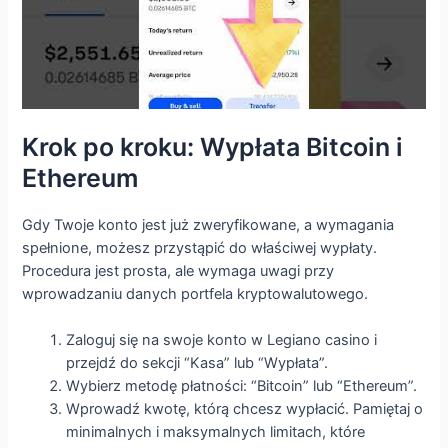
Krok po kroku: Wypłata Bitcoin i
Ethereum
Gdy Twoje konto jest już zweryfikowane, a wymagania
spełnione, możesz przystąpić do właściwej wypłaty.
Procedura jest prosta, ale wymaga uwagi przy
wprowadzaniu danych portfela kryptowalutowego.
Zaloguj się na swoje konto w Legiano casino i
przejdź do sekcji “Kasa” lub “Wypłata”.
Wybierz metodę płatności: “Bitcoin” lub “Ethereum”.
Wprowadź kwotę, którą chcesz wypłacić. Pamiętaj o
minimalnych i maksymalnych limitach, które