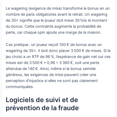
Le wagering (exigence de mise) transforme le bonus en un
nombre de paris obligatoires avant le retrait. Un wagering
de 30× signifie que le joueur doit miser 30 fois le montant
du bonus. Cette contrainte augmente la probabilité de
perte, car chaque spin ajoute une marge de la maison.
Cas pratique : un joueur reçoit 100 € de bonus avec un
wagering de 35×. Il doit donc placer 3 500 € de mises. Si le
jeu choisi a un RTP de 96 %, l’espérance de gain net sur ces
mises est de 3 500 € × 0,96 = 3 360 €, soit une perte
attendue de 140 €. Ainsi, même si le bonus semble
généreux, les exigences de mise peuvent créer une
perception d’injustice si elles ne sont pas clairement
communiquées.
Logiciels de suivi et de
prévention de la fraude