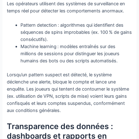
Les opérateurs utilisent des systèmes de surveillance en
temps réel pour détecter les comportements anormaux.
Pattern detection : algorithmes qui identifient des
séquences de spins improbables (ex. 100 % de gains
consécutifs).
Machine learning : modèles entraînés sur des
millions de sessions pour distinguer les joueurs
humains des bots ou des scripts automatisés.
Lorsqu’un pattern suspect est détecté, le système
déclenche une alerte, bloque le compte et lance une
enquête. Les joueurs qui tentent de contourner le système
(ex. utilisation de VPN, scripts de mise) voient leurs gains
confisqués et leurs comptes suspendus, conformément
aux conditions générales.
Transparence des données :
dashboards et rapports en