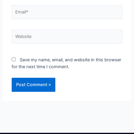
Email*
Website
Save my name, email, and website in this browser
for the next time I comment.