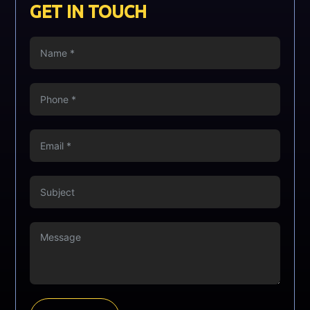
GET IN TOUCH