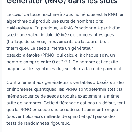
Generator (RNG) dans les slots
Le cœur de toute machine à sous numérique est le RNG, un
algorithme qui produit une suite de nombres dits
« aléatoires ». En pratique, le RNG fonctionne à partir d’un
seed : une valeur initiale dérivée de sources physiques
(horloge du serveur, mouvements de la souris, bruit
thermique). Le seed alimente un générateur
pseudo‑aléatoire (PRNG) qui calcule, à chaque spin, un
nombre compris entre 0 et 2³¹‑1. Ce nombre est ensuite
mappé sur les symboles du jeu selon la table de paiement.
Contrairement aux générateurs « véritables » basés sur des
phénomènes quantiques, les PRNG sont déterministes : la
même séquence de seeds produira exactement la même
suite de nombres. Cette différence n’est pas un défaut, tant
que le PRNG possède une période suffisamment longue
(souvent plusieurs milliards de spins) et qu’il passe des
tests de randomness rigoureux.