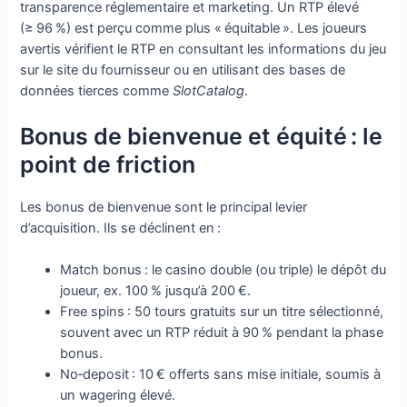
transparence réglementaire et marketing. Un RTP élevé
(≥ 96 %) est perçu comme plus « équitable ». Les joueurs
avertis vérifient le RTP en consultant les informations du jeu
sur le site du fournisseur ou en utilisant des bases de
données tierces comme
SlotCatalog
.
Bonus de bienvenue et équité : le
point de friction
Les bonus de bienvenue sont le principal levier
d’acquisition. Ils se déclinent en :
Match bonus : le casino double (ou triple) le dépôt du
joueur, ex. 100 % jusqu’à 200 €.
Free spins : 50 tours gratuits sur un titre sélectionné,
souvent avec un RTP réduit à 90 % pendant la phase
bonus.
No‑deposit : 10 € offerts sans mise initiale, soumis à
un wagering élevé.