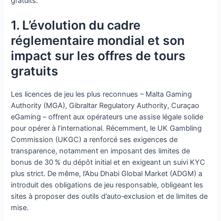
gratuits.
1. L’évolution du cadre
réglementaire mondial et son
impact sur les offres de tours
gratuits
Les licences de jeu les plus reconnues – Malta Gaming
Authority (MGA), Gibraltar Regulatory Authority, Curaçao
eGaming – offrent aux opérateurs une assise légale solide
pour opérer à l’international. Récemment, le UK Gambling
Commission (UKGC) a renforcé ses exigences de
transparence, notamment en imposant des limites de
bonus de 30 % du dépôt initial et en exigeant un suivi KYC
plus strict. De même, l’Abu Dhabi Global Market (ADGM) a
introduit des obligations de jeu responsable, obligeant les
sites à proposer des outils d’auto‑exclusion et de limites de
mise.