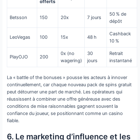
offerts
50 % de
Betsson
150
20x
7 jours
dépôt
Cashback
LeoVegas
100
15x
48 h
10 %
0x (no
30
Retrait
PlayOJO
200
wagering)
jours
instantané
La « battle of the bonuses » pousse les acteurs à innover
continuellement, car chaque nouveau pack de spins gratuit
peut détourner une part de marché. Les opérateurs qui
réussissent à combiner une offre généreuse avec des
conditions de mise raisonnables gagnent souvent la
confiance du joueur, se positionnant comme un casino
fiable.
6. Le marketing d’influence et les