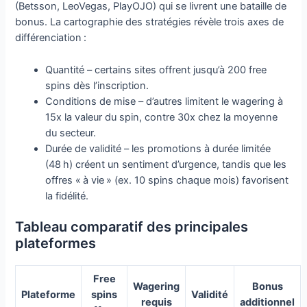
(Betsson, LeoVegas, PlayOJO) qui se livrent une bataille de
bonus. La cartographie des stratégies révèle trois axes de
différenciation :
Quantité – certains sites offrent jusqu’à 200 free
spins dès l’inscription.
Conditions de mise – d’autres limitent le wagering à
15x la valeur du spin, contre 30x chez la moyenne
du secteur.
Durée de validité – les promotions à durée limitée
(48 h) créent un sentiment d’urgence, tandis que les
offres « à vie » (ex. 10 spins chaque mois) favorisent
la fidélité.
Tableau comparatif des principales
plateformes
Free
Wagering
Bonus
Plateforme
spins
Validité
requis
additionnel