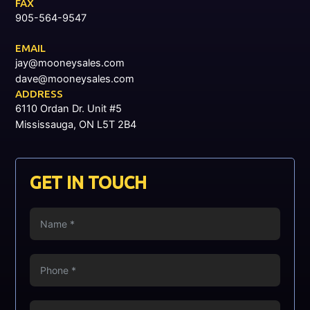
FAX
905-564-9547
EMAIL
jay@mooneysales.com
dave@mooneysales.com
ADDRESS
6110 Ordan Dr. Unit #5
Mississauga, ON L5T 2B4
GET IN TOUCH