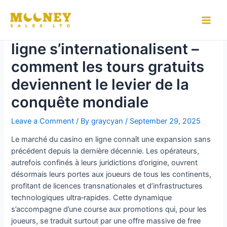
Skip
to
Les plateformes de jeux en
Main
content
ligne s’internationalisent –
Men
comment les tours gratuits
deviennent le levier de la
conquête mondiale
Leave a Comment
/ By
graycyan
/
September 29, 2025
Le marché du casino en ligne connaît une expansion sans
précédent depuis la dernière décennie. Les opérateurs,
autrefois confinés à leurs juridictions d’origine, ouvrent
désormais leurs portes aux joueurs de tous les continents,
profitant de licences transnationales et d’infrastructures
technologiques ultra‑rapides. Cette dynamique
s’accompagne d’une course aux promotions qui, pour les
joueurs, se traduit surtout par une offre massive de free