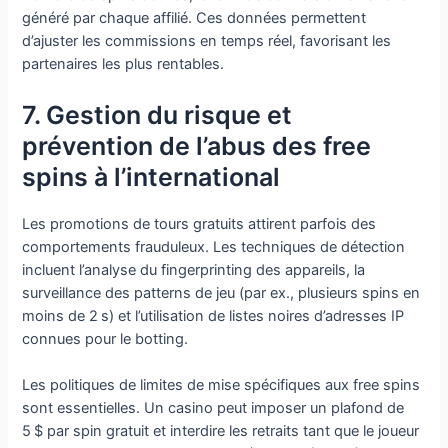
généré par chaque affilié. Ces données permettent
d’ajuster les commissions en temps réel, favorisant les
partenaires les plus rentables.
7. Gestion du risque et
prévention de l’abus des free
spins à l’international
Les promotions de tours gratuits attirent parfois des
comportements frauduleux. Les techniques de détection
incluent l’analyse du fingerprinting des appareils, la
surveillance des patterns de jeu (par ex., plusieurs spins en
moins de 2 s) et l’utilisation de listes noires d’adresses IP
connues pour le botting.
Les politiques de limites de mise spécifiques aux free spins
sont essentielles. Un casino peut imposer un plafond de
5 $ par spin gratuit et interdire les retraits tant que le joueur