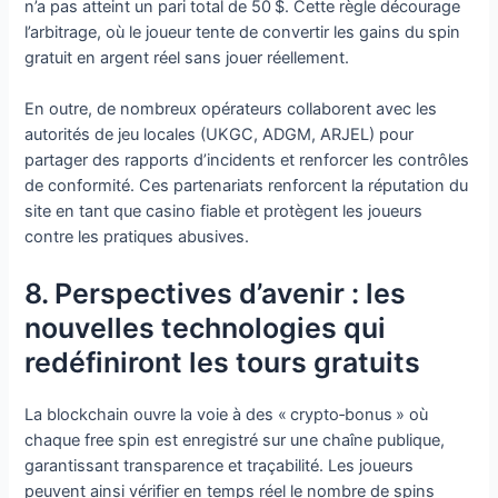
n’a pas atteint un pari total de 50 $. Cette règle décourage
l’arbitrage, où le joueur tente de convertir les gains du spin
gratuit en argent réel sans jouer réellement.
En outre, de nombreux opérateurs collaborent avec les
autorités de jeu locales (UKGC, ADGM, ARJEL) pour
partager des rapports d’incidents et renforcer les contrôles
de conformité. Ces partenariats renforcent la réputation du
site en tant que casino fiable et protègent les joueurs
contre les pratiques abusives.
8. Perspectives d’avenir : les
nouvelles technologies qui
redéfiniront les tours gratuits
La blockchain ouvre la voie à des « crypto‑bonus » où
chaque free spin est enregistré sur une chaîne publique,
garantissant transparence et traçabilité. Les joueurs
peuvent ainsi vérifier en temps réel le nombre de spins