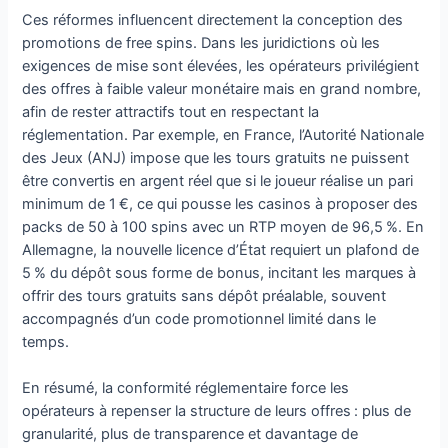
Ces réformes influencent directement la conception des
promotions de free spins. Dans les juridictions où les
exigences de mise sont élevées, les opérateurs privilégient
des offres à faible valeur monétaire mais en grand nombre,
afin de rester attractifs tout en respectant la
réglementation. Par exemple, en France, l’Autorité Nationale
des Jeux (ANJ) impose que les tours gratuits ne puissent
être convertis en argent réel que si le joueur réalise un pari
minimum de 1 €, ce qui pousse les casinos à proposer des
packs de 50 à 100 spins avec un RTP moyen de 96,5 %. En
Allemagne, la nouvelle licence d’État requiert un plafond de
5 % du dépôt sous forme de bonus, incitant les marques à
offrir des tours gratuits sans dépôt préalable, souvent
accompagnés d’un code promotionnel limité dans le
temps.
En résumé, la conformité réglementaire force les
opérateurs à repenser la structure de leurs offres : plus de
granularité, plus de transparence et davantage de