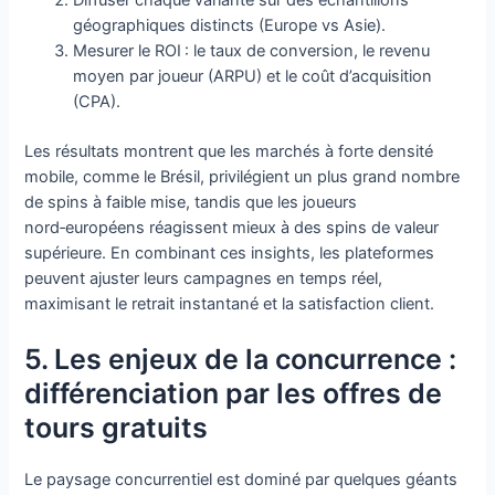
Diffuser chaque variante sur des échantillons
géographiques distincts (Europe vs Asie).
Mesurer le ROI : le taux de conversion, le revenu
moyen par joueur (ARPU) et le coût d’acquisition
(CPA).
Les résultats montrent que les marchés à forte densité
mobile, comme le Brésil, privilégient un plus grand nombre
de spins à faible mise, tandis que les joueurs
nord‑européens réagissent mieux à des spins de valeur
supérieure. En combinant ces insights, les plateformes
peuvent ajuster leurs campagnes en temps réel,
maximisant le retrait instantané et la satisfaction client.
5. Les enjeux de la concurrence :
différenciation par les offres de
tours gratuits
Le paysage concurrentiel est dominé par quelques géants