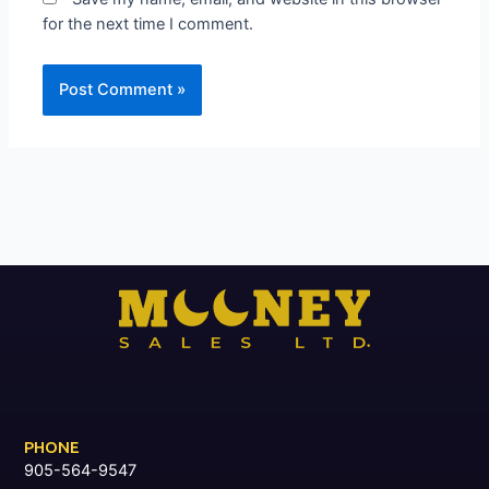
for the next time I comment.
PHONE
905-564-9547