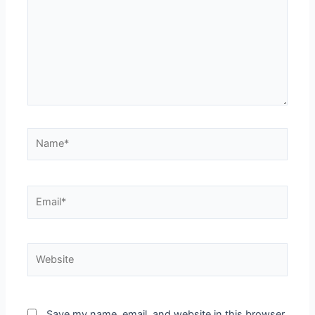
Name*
Email*
Website
Save my name, email, and website in this browser