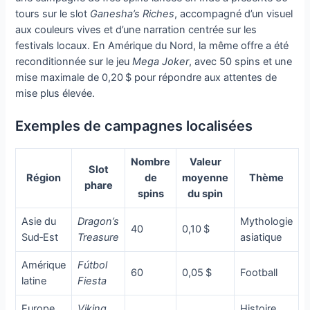
tours sur le slot
Ganesha’s Riches
, accompagné d’un visuel
aux couleurs vives et d’une narration centrée sur les
festivals locaux. En Amérique du Nord, la même offre a été
reconditionnée sur le jeu
Mega Joker
, avec 50 spins et une
mise maximale de 0,20 $ pour répondre aux attentes de
mise plus élevée.
Exemples de campagnes localisées
Nombre
Valeur
Slot
Région
de
moyenne
Thème
phare
spins
du spin
Asie du
Dragon’s
Mythologie
40
0,10 $
Sud‑Est
Treasure
asiatique
Amérique
Fútbol
60
0,05 $
Football
latine
Fiesta
Europe
Viking
Histoire