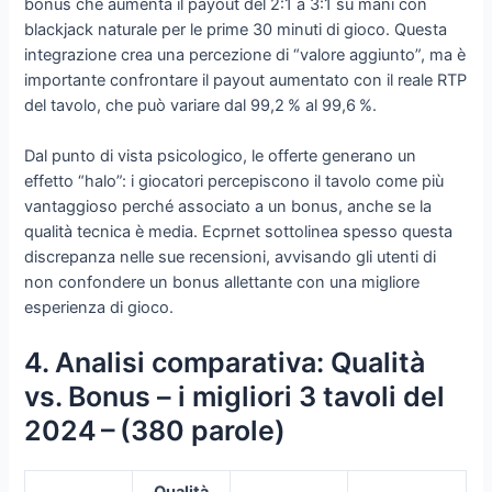
bonus che aumenta il payout del 2:1 a 3:1 su mani con
blackjack naturale per le prime 30 minuti di gioco. Questa
integrazione crea una percezione di “valore aggiunto”, ma è
importante confrontare il payout aumentato con il reale RTP
del tavolo, che può variare dal 99,2 % al 99,6 %.
Dal punto di vista psicologico, le offerte generano un
effetto “halo”: i giocatori percepiscono il tavolo come più
vantaggioso perché associato a un bonus, anche se la
qualità tecnica è media. Ecprnet sottolinea spesso questa
discrepanza nelle sue recensioni, avvisando gli utenti di
non confondere un bonus allettante con una migliore
esperienza di gioco.
4. Analisi comparativa: Qualità
vs. Bonus – i migliori 3 tavoli del
2024 – (380 parole)