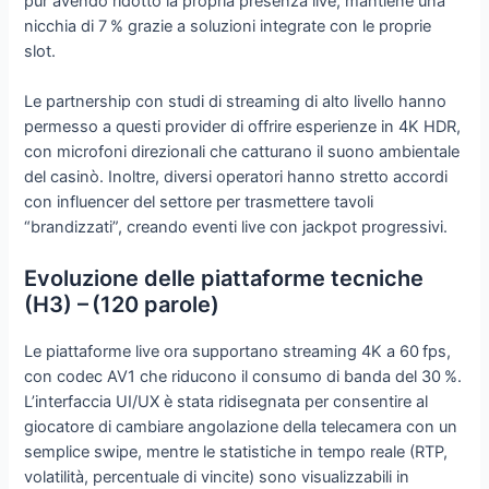
pur avendo ridotto la propria presenza live, mantiene una
nicchia di 7 % grazie a soluzioni integrate con le proprie
slot.
Le partnership con studi di streaming di alto livello hanno
permesso a questi provider di offrire esperienze in 4K HDR,
con microfoni direzionali che catturano il suono ambientale
del casinò. Inoltre, diversi operatori hanno stretto accordi
con influencer del settore per trasmettere tavoli
“brandizzati”, creando eventi live con jackpot progressivi.
Evoluzione delle piattaforme tecniche
(H3) – (120 parole)
Le piattaforme live ora supportano streaming 4K a 60 fps,
con codec AV1 che riducono il consumo di banda del 30 %.
L’interfaccia UI/UX è stata ridisegnata per consentire al
giocatore di cambiare angolazione della telecamera con un
semplice swipe, mentre le statistiche in tempo reale (RTP,
volatilità, percentuale di vincite) sono visualizzabili in