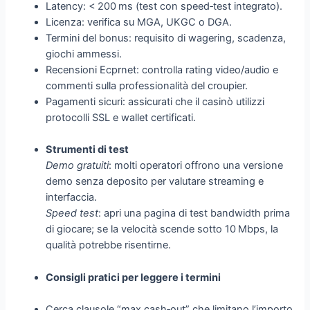
Latency: < 200 ms (test con speed‑test integrato).
Licenza: verifica su MGA, UKGC o DGA.
Termini del bonus: requisito di wagering, scadenza,
giochi ammessi.
Recensioni Ecprnet: controlla rating video/audio e
commenti sulla professionalità del croupier.
Pagamenti sicuri: assicurati che il casinò utilizzi
protocolli SSL e wallet certificati.
Strumenti di test
Demo gratuiti
: molti operatori offrono una versione
demo senza deposito per valutare streaming e
interfaccia.
Speed test
: apri una pagina di test bandwidth prima
di giocare; se la velocità scende sotto 10 Mbps, la
qualità potrebbe risentirne.
Consigli pratici per leggere i termini
Cerca clausole “max cash‑out” che limitano l’importo