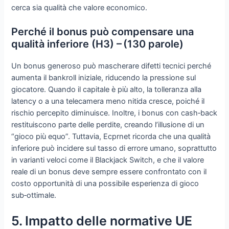
cerca sia qualità che valore economico.
Perché il bonus può compensare una
qualità inferiore (H3) – (130 parole)
Un bonus generoso può mascherare difetti tecnici perché
aumenta il bankroll iniziale, riducendo la pressione sul
giocatore. Quando il capitale è più alto, la tolleranza alla
latency o a una telecamera meno nitida cresce, poiché il
rischio percepito diminuisce. Inoltre, i bonus con cash‑back
restituiscono parte delle perdite, creando l’illusione di un
“gioco più equo”. Tuttavia, Ecprnet ricorda che una qualità
inferiore può incidere sul tasso di errore umano, soprattutto
in varianti veloci come il Blackjack Switch, e che il valore
reale di un bonus deve sempre essere confrontato con il
costo opportunità di una possibile esperienza di gioco
sub‑ottimale.
5. Impatto delle normative UE