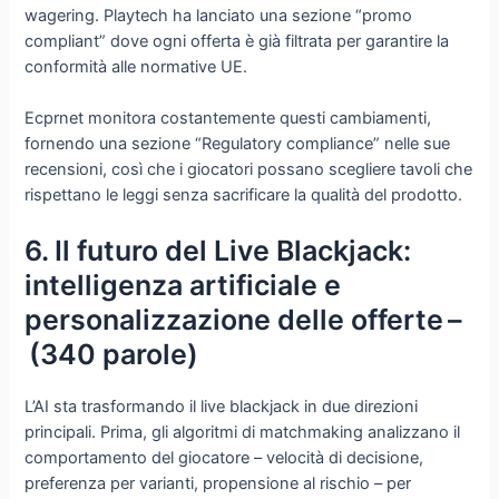
wagering. Playtech ha lanciato una sezione “promo
compliant” dove ogni offerta è già filtrata per garantire la
conformità alle normative UE.
Ecprnet monitora costantemente questi cambiamenti,
fornendo una sezione “Regulatory compliance” nelle sue
recensioni, così che i giocatori possano scegliere tavoli che
rispettano le leggi senza sacrificare la qualità del prodotto.
6. Il futuro del Live Blackjack:
intelligenza artificiale e
personalizzazione delle offerte –
(340 parole)
L’AI sta trasformando il live blackjack in due direzioni
principali. Prima, gli algoritmi di matchmaking analizzano il
comportamento del giocatore – velocità di decisione,
preferenza per varianti, propensione al rischio – per