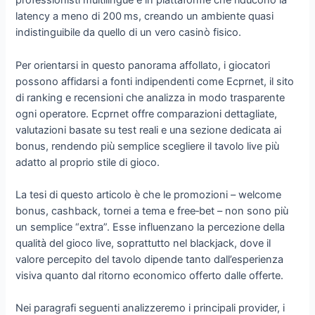
professionisti multilingue e in piattaforme che riducono la
latency a meno di 200 ms, creando un ambiente quasi
indistinguibile da quello di un vero casinò fisico.
Per orientarsi in questo panorama affollato, i giocatori
possono affidarsi a fonti indipendenti come Ecprnet, il sito
di ranking e recensioni che analizza in modo trasparente
ogni operatore. Ecprnet offre comparazioni dettagliate,
valutazioni basate su test reali e una sezione dedicata ai
bonus, rendendo più semplice scegliere il tavolo live più
adatto al proprio stile di gioco.
La tesi di questo articolo è che le promozioni – welcome
bonus, cashback, tornei a tema e free‑bet – non sono più
un semplice “extra”. Esse influenzano la percezione della
qualità del gioco live, soprattutto nel blackjack, dove il
valore percepito del tavolo dipende tanto dall’esperienza
visiva quanto dal ritorno economico offerto dalle offerte.
Nei paragrafi seguenti analizzeremo i principali provider, i