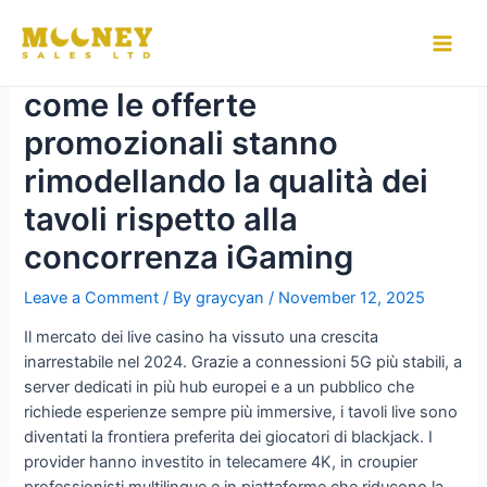
Skip
to
Live Blackjack nel 2024:
Main
content
come le offerte
Men
promozionali stanno
rimodellando la qualità dei
tavoli rispetto alla
concorrenza iGaming
Leave a Comment
/ By
graycyan
/
November 12, 2025
Il mercato dei live casino ha vissuto una crescita
inarrestabile nel 2024. Grazie a connessioni 5G più stabili, a
server dedicati in più hub europei e a un pubblico che
richiede esperienze sempre più immersive, i tavoli live sono
diventati la frontiera preferita dei giocatori di blackjack. I
provider hanno investito in telecamere 4K, in croupier