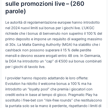
sulle promozioni live – (260
parole)
Le autorità di regolamentazione europee hanno introdotto
nel 2024 nuovi limiti sui bonus per i giochi live. L’UKGC
richiede che i bonus di benvenuto non superino il 100 % del
primo deposito e impone un requisito di wagering massimo
di 30x. La Malta Gaming Authority (MGA) ha stabilito che i
cashback non possono superare il 15 % delle perdite
mensili e devono essere erogati entro 48 ore. In Germania,
la DGA ha introdotto un “cap” di €500 sui bonus combinati
per i giochi di tavolo live.
I provider hanno risposto adattando le loro offerte:
Evolution ha ridotto il welcome bonus a 100 % ma ha
introdotto un “loyalty pool” che premia i giocatori con
crediti extra in base al tempo di gioco. Pragmatic Play ha
sostituito i free‑bet con “risk‑free rounds” che restituiscono
la puntata solo se la mano è perdente, rispettando i limiti di