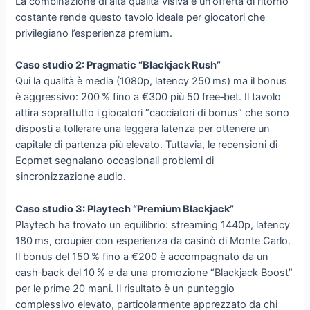
La combinazione di alta qualità visiva e un’offerta di ritorno
costante rende questo tavolo ideale per giocatori che
privilegiano l’esperienza premium.
Caso studio 2: Pragmatic “Blackjack Rush”
Qui la qualità è media (1080p, latency 250 ms) ma il bonus
è aggressivo: 200 % fino a €300 più 50 free‑bet. Il tavolo
attira soprattutto i giocatori “cacciatori di bonus” che sono
disposti a tollerare una leggera latenza per ottenere un
capitale di partenza più elevato. Tuttavia, le recensioni di
Ecprnet segnalano occasionali problemi di
sincronizzazione audio.
Caso studio 3: Playtech “Premium Blackjack”
Playtech ha trovato un equilibrio: streaming 1440p, latency
180 ms, croupier con esperienza da casinò di Monte Carlo.
Il bonus del 150 % fino a €200 è accompagnato da un
cash‑back del 10 % e da una promozione “Blackjack Boost”
per le prime 20 mani. Il risultato è un punteggio
complessivo elevato, particolarmente apprezzato da chi