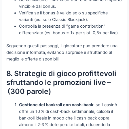
vincibile dal bonus.
Verifica se il bonus è valido solo su specifiche
varianti (es. solo Classic Blackjack).
Controlla la presenza di “game contribution”
differenziata (es. bonus = 1x per slot, 0,5x per live).
Seguendo questi passaggi, il giocatore può prendere una
decisione informata, evitando sorprese e sfruttando al
meglio le offerte disponibili.
8. Strategie di gioco profittevoli
sfruttando le promozioni live –
(300 parole)
Gestione del bankroll con cash‑back
: se il casinò
offre un 10 % di cash‑back settimanale, calcola il
bankroll ideale in modo che il cash‑back copra
almeno il 2‑3 % delle perdite totali, riducendo la