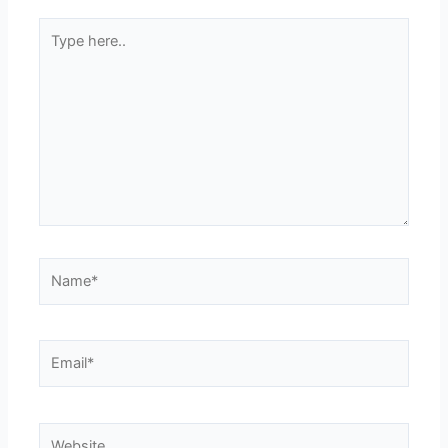
Type
here..
Name*
Email*
Website