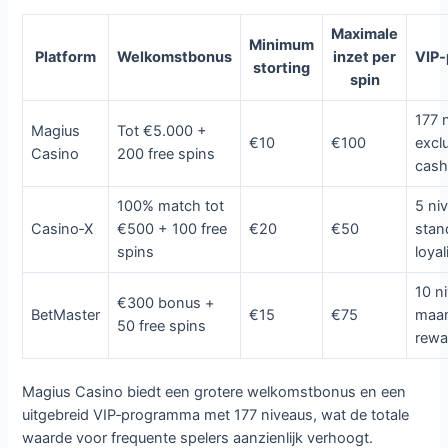
Maximale
Minimum
Platform
Welkomstbonus
inzet per
VIP
storting
spin
177 
Magius
Tot €5.000 +
€10
€100
excl
Casino
200 free spins
cash
100% match tot
5 ni
Casino‑X
€500 + 100 free
€20
€50
stan
spins
loyal
10 n
€300 bonus +
BetMaster
€15
€75
maan
50 free spins
rewa
Magius Casino biedt een grotere welkomstbonus en een
uitgebreid VIP‑programma met 177 niveaus, wat de totale
waarde voor frequente spelers aanzienlijk verhoogt.