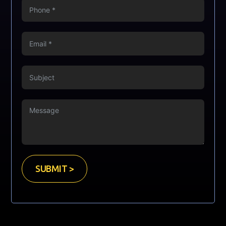
SUBMIT >