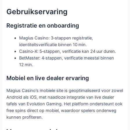
Gebruikservaring
Registratie en onboarding
Magius Casino: 3‑stappen registratie,
identiteitsverificatie binnen 10 min.
Casino‑X: 5‑stappen, verificatie kan 24 uur duren.
BetMaster: 4‑stappen, verificatie meestal binnen
12 min.
Mobiel en live dealer ervaring
Magius Casino’s mobiele site is geoptimaliseerd voor zowel
Android als iOS, met naadloze integratie van live dealer
tafels van Evolution Gaming. Het platform ondersteunt ook
free spins direct op mobiel, waardoor spelers onderweg
kunnen profiteren.