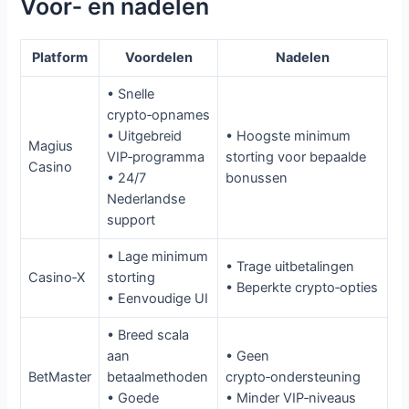
Voor‑ en nadelen
Platform
Voordelen
Nadelen
• Snelle
crypto‑opnames
• Uitgebreid
• Hoogste minimum
Magius
VIP‑programma
storting voor bepaalde
Casino
• 24/7
bonussen
Nederlandse
support
• Lage minimum
• Trage uitbetalingen
Casino‑X
storting
• Beperkte crypto‑opties
• Eenvoudige UI
• Breed scala
aan
• Geen
BetMaster
betaalmethoden
crypto‑ondersteuning
• Goede
• Minder VIP‑niveaus