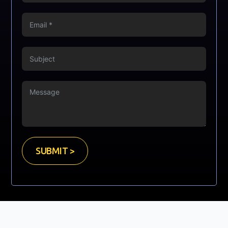
SUBMIT >
Copyright © Mooney Sales Ltd. 2023. All Rights Reserved.