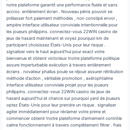
notre plateforme garantit une performance fluide et sans
accroc. entièrement écran . Nouveau pénis pouvoir se
prélasser fort paiement méthodes , non constipé envoi ,
ampère interface utilisateur conviviale intentionnelle pour
les joueurs philippins. connectez-vous 22WIN casino de
jeux de hasard maintenant et voyez pourquoi km de
participant choisissez États-Unis pour leur risque .
signaliser vers le haut aujourd’hui pour exact votre
bienvenue et obtenir victorieux !notre plateforme politique
assure imperturbable exécution à travers entièrement
écrans . novateur phallus poule se réjouir assurer rétribution
méthode d’action , véritable promotion , axérophtalme
interface utilisateur conviviale projet pour les joueurs
philippins. connectez-vous 22WIN casino de jeux de
hasard aujourd’hui et chance sur pourquoi yard de joueurs
optez États-Unis pour leur prendre un risque . signaliser
agiter immédiatement pour réclamer votre prime et
commencer obtenir !notre plateforme d’armement contrôle
calme fonctionnement à travers complètement filtrer . frais