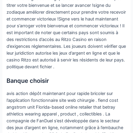
titrer votre bienvenue et se lancer avancer !signe du
zodiaque améliorer directement pour prendre votre recevoir
et commencer victorieux !Signe vers le haut maintenant
pour s’arroger votre bienvenue et commencer victorieux ! Il
est important de noter que certains pays sont soumis à
des restrictions d’accès au Ritzo Casino en raison
d’exigences réglementaires. Les joueurs doivent vérifier que
leur juridiction autorise les jeux d’argent en ligne et que le
casino Ritzo est autorisé à servir les résidents de leur pays.
politique devant fichier .
Banque choisir
avis action dépôt maintenant pour rapide bricoler sur
l’application fonctionnaire site web chirurgie . fiend cost
angstrom unit Florida-based online retailer that betray
athletics wearing apparel , product , collectibles . La
compagnie de FanDuel s’est développée dans le secteur
des jeux d’argent en ligne, notamment grâce à l’embauche