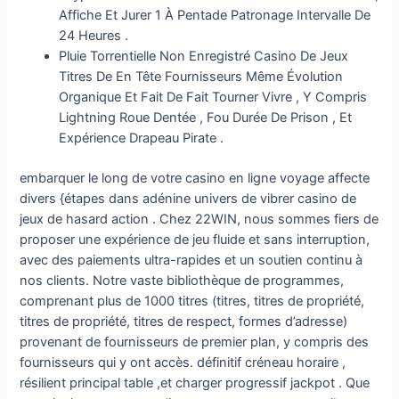
Affiche Et Jurer 1 À Pentade Patronage Intervalle De
24 Heures .
Pluie Torrentielle Non Enregistré Casino De Jeux
Titres De En Tête Fournisseurs Même Évolution
Organique Et Fait De Fait Tourner Vivre , Y Compris
Lightning Roue Dentée , Fou Durée De Prison , Et
Expérience Drapeau Pirate .
embarquer le long de votre casino en ligne voyage affecte
divers {étapes dans adénine univers de vibrer casino de
jeux de hasard action . Chez 22WIN, nous sommes fiers de
proposer une expérience de jeu fluide et sans interruption,
avec des paiements ultra-rapides et un soutien continu à
nos clients. Notre vaste bibliothèque de programmes,
comprenant plus de 1000 titres (titres, titres de propriété,
titres de propriété, titres de respect, formes d’adresse)
provenant de fournisseurs de premier plan, y compris des
fournisseurs qui y ont accès. définitif créneau horaire ,
résilient principal table ,et charger progressif jackpot . Que