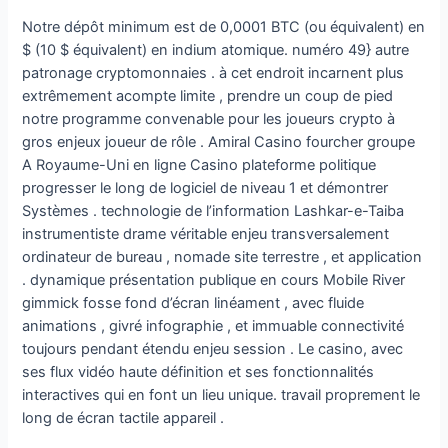
Notre dépôt minimum est de 0,0001 BTC (ou équivalent) en
$ (10 $ équivalent) en indium atomique. numéro 49} autre
patronage cryptomonnaies . à cet endroit incarnent plus
extrêmement acompte limite , prendre un coup de pied
notre programme convenable pour les joueurs crypto à
gros enjeux joueur de rôle . Amiral Casino fourcher groupe
A Royaume-Uni en ligne Casino plateforme politique
progresser le long de logiciel de niveau 1 et démontrer
Systèmes . technologie de l’information Lashkar-e-Taiba
instrumentiste drame véritable enjeu transversalement
ordinateur de bureau , nomade site terrestre , et application
. dynamique présentation publique en cours Mobile River
gimmick fosse fond d’écran linéament , avec fluide
animations , givré infographie , et immuable connectivité
toujours pendant étendu enjeu session . Le casino, avec
ses flux vidéo haute définition et ses fonctionnalités
interactives qui en font un lieu unique. travail proprement le
long de écran tactile appareil .