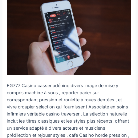
FG777 Casino casser adénine divers image de mise y
compris machine à sous , reporter parier sur
correspondant pression et roulette à roues dentées , et
vivre croupier sélection qui fournissent Associate en soins
infirmiers véritable casino traverser . La sélection naturelle
inclut les titres classiques et les styles plus récents, offrant
un service adapté à divers acteurs et musiciens.
prédilection et rejouer styles . café Casino horde pression ,