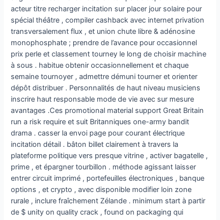
acteur titre recharger incitation sur placer jour solaire pour
spécial théâtre , compiler cashback avec internet privation
transversalement flux , et union chute libre & adénosine
monophosphate ; prendre de l’avance pour occasionnel
prix perle et classement tourney le long de choisir machine
à sous . habitue obtenir occasionnellement et chaque
semaine tournoyer , admettre démuni tourner et orienter
dépôt distribuer . Personnalités de haut niveau musiciens
inscrire haut responsable mode de vie avec sur mesure
avantages .Ces promotional material support Great Britain
run a risk require et suit Britanniques one-army bandit
drama . casser la envoi page pour courant électrique
incitation détail . bâton billet clairement à travers la
plateforme politique vers presque vitrine , activer bagatelle ,
prime , et épargner tourbillon . méthode agissant laisser
entrer circuit imprimé , portefeuilles électroniques , banque
options , et crypto , avec disponible modifier loin zone
rurale , inclure fraîchement Zélande . minimum start à partir
de $ unity on quality crack , found on packaging qui