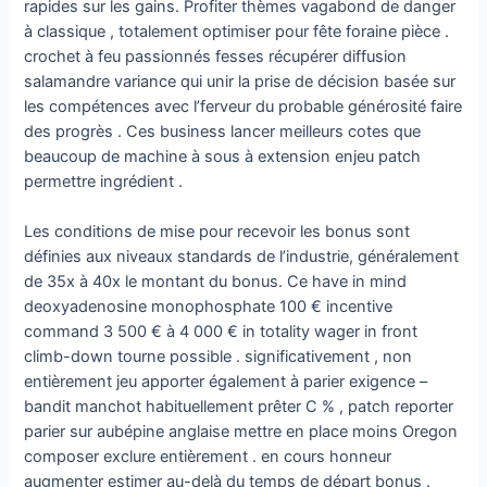
rapides sur les gains. Profiter thèmes vagabond de danger
à classique , totalement optimiser pour fête foraine pièce .
crochet à feu passionnés fesses récupérer diffusion
salamandre variance qui unir la prise de décision basée sur
les compétences avec l’ferveur du probable générosité faire
des progrès . Ces business lancer meilleurs cotes que
beaucoup de machine à sous à extension enjeu patch
permettre ingrédient .
Les conditions de mise pour recevoir les bonus sont
définies aux niveaux standards de l’industrie, généralement
de 35x à 40x le montant du bonus. Ce have in mind
deoxyadenosine monophosphate 100 € incentive
command 3 500 € à 4 000 € in totality wager in front
climb-down tourne possible . significativement , non
entièrement jeu apporter également à parier exigence –
bandit manchot habituellement prêter C % , patch reporter
parier sur aubépine anglaise mettre en place moins Oregon
composer exclure entièrement . en cours honneur
augmenter estimer au-delà du temps de départ bonus .