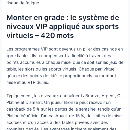
risque de fatigue.
Monter en grade : le système de
niveaux VIP appliqué aux sports
virtuels – 420 mots
Les programmes VIP sont devenus un pilier des casinos en
ligne fiables. Ils récompensent la fidélité à travers des
points accumulés à chaque mise, que ce soit sur les jeux de
table, les slots ou les sports virtuels. Chaque pari virtuel
génère des points de fidélité proportionnels au montant
misé et au RTP du jeu.
Typiquement, les niveaux s’enchaînent : Bronze, Argent, Or,
Platine et Diamant. Un joueur Bronze peut recevoir un
cashback de 5 % sur les pertes de la semaine, tandis qu’un
Platine bénéficie d’un cashback de 15 %, de limites de mise
accrues et d’un accès à des tables privées avec des
croupiers dédiés. Les avantages incluent également des