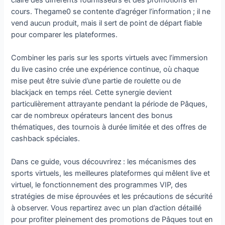
cours. Thegame0 se contente d’agréger l’information ; il ne
vend aucun produit, mais il sert de point de départ fiable
pour comparer les plateformes.
Combiner les paris sur les sports virtuels avec l’immersion
du live casino crée une expérience continue, où chaque
mise peut être suivie d’une partie de roulette ou de
blackjack en temps réel. Cette synergie devient
particulièrement attrayante pendant la période de Pâques,
car de nombreux opérateurs lancent des bonus
thématiques, des tournois à durée limitée et des offres de
cashback spéciales.
Dans ce guide, vous découvrirez : les mécanismes des
sports virtuels, les meilleures plateformes qui mêlent live et
virtuel, le fonctionnement des programmes VIP, des
stratégies de mise éprouvées et les précautions de sécurité
à observer. Vous repartirez avec un plan d’action détaillé
pour profiter pleinement des promotions de Pâques tout en