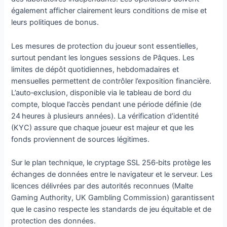
également afficher clairement leurs conditions de mise et
leurs politiques de bonus.
Les mesures de protection du joueur sont essentielles,
surtout pendant les longues sessions de Pâques. Les
limites de dépôt quotidiennes, hebdomadaires et
mensuelles permettent de contrôler l’exposition financière.
L’auto‑exclusion, disponible via le tableau de bord du
compte, bloque l’accès pendant une période définie (de
24 heures à plusieurs années). La vérification d’identité
(KYC) assure que chaque joueur est majeur et que les
fonds proviennent de sources légitimes.
Sur le plan technique, le cryptage SSL 256‑bits protège les
échanges de données entre le navigateur et le serveur. Les
licences délivrées par des autorités reconnues (Malte
Gaming Authority, UK Gambling Commission) garantissent
que le casino respecte les standards de jeu équitable et de
protection des données.