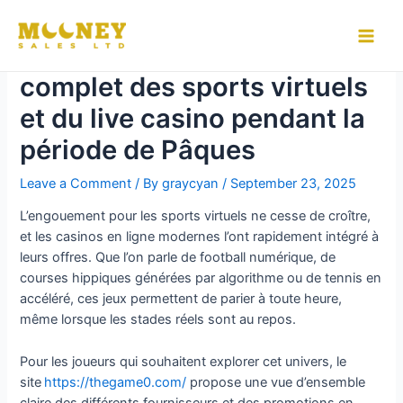
Skip
to
Misez sans pause : guide
Main
content
complet des sports virtuels
Men
et du live casino pendant la
période de Pâques
Leave a Comment
/ By
graycyan
/
September 23, 2025
L’engouement pour les sports virtuels ne cesse de croître,
et les casinos en ligne modernes l’ont rapidement intégré à
leurs offres. Que l’on parle de football numérique, de
courses hippiques générées par algorithme ou de tennis en
accéléré, ces jeux permettent de parier à toute heure,
même lorsque les stades réels sont au repos.
Pour les joueurs qui souhaitent explorer cet univers, le
site
https://thegame0.com/
propose une vue d’ensemble
claire des différents fournisseurs et des promotions en