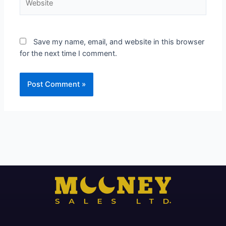
Save my name, email, and website in this browser
for the next time I comment.