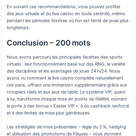
En suivant ces recommandations, vous pouvez profiter
des jeux virtuels et du live casino en toute sérénité, même
pendant les périodes festives où l’on est tenté de jouer plus
longtemps.
Conclusion – 200 mots
Nous avons parcouru les principales facettes des sports
virtuels : leur fonctionnement basé sur des RNG, la variété
des disciplines et les avantages de jouer 24 h/24. Nous
avons vu comment le live casino complète naturellement
ces paris, offrant une immersion supplémentaire grâce aux
croupiers réels et aux jeux de table. Le système VIP, quant
à lui, transforme chaque mise en points de fidélité, ouvrant
la porte à des bonus « Easter VIP », à du cashback renforcé
et à des limites de mise plus généreuses.
Les stratégies de mise présentées – règle du 2 %, hedging
et utilisation des promotions de Pâques – vous donnent