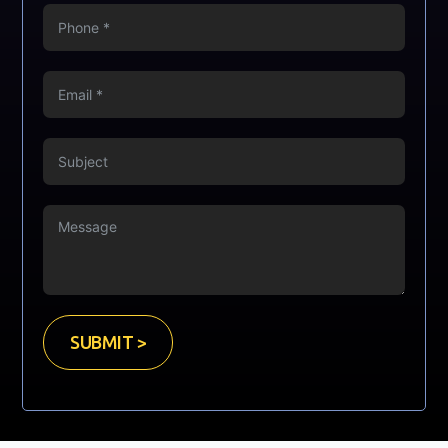
SUBMIT >