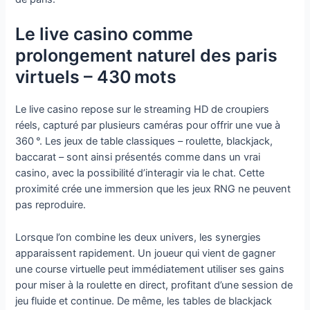
Le live casino comme
prolongement naturel des paris
virtuels – 430 mots
Le live casino repose sur le streaming HD de croupiers
réels, capturé par plusieurs caméras pour offrir une vue à
360 °. Les jeux de table classiques – roulette, blackjack,
baccarat – sont ainsi présentés comme dans un vrai
casino, avec la possibilité d’interagir via le chat. Cette
proximité crée une immersion que les jeux RNG ne peuvent
pas reproduire.
Lorsque l’on combine les deux univers, les synergies
apparaissent rapidement. Un joueur qui vient de gagner
une course virtuelle peut immédiatement utiliser ses gains
pour miser à la roulette en direct, profitant d’une session de
jeu fluide et continue. De même, les tables de blackjack