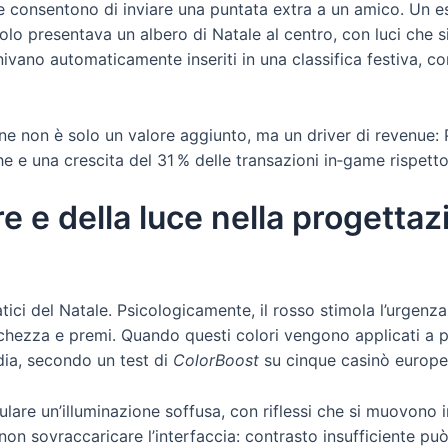
che consentono di inviare una puntata extra a un amico. Un
olo presentava un albero di Natale al centro, con luci che
nivano automaticamente inseriti in una classifica festiva, co
one non è solo un valore aggiunto, ma un driver di revenue
e e una crescita del 31 % delle transazioni in‑game rispett
re e della luce nella progettaz
omatici del Natale. Psicologicamente, il rosso stimola l’urgenz
icchezza e premi. Quando questi colori vengono applicati a p
dia, secondo un test di
ColorBoost
su cinque casinò europe
lare un’illuminazione soffusa, con riflessi che si muovono in 
on sovraccaricare l’interfaccia: contrasto insufficiente può 