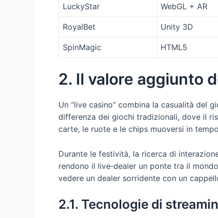
LuckyStar
WebGL + AR
RoyalBet
Unity 3D
SpinMagic
HTML5
2. Il valore aggiunto 
Un “live casino” combina la casualità del g
differenza dei giochi tradizionali, dove il r
carte, le ruote e le chips muoversi in temp
Durante le festività, la ricerca di interazio
rendono il live‑dealer un ponte tra il mondo
vedere un dealer sorridente con un cappello
2.1. Tecnologie di streami