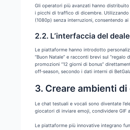
Gli operatori più avanzati hanno distribui
i picchi di traffico di dicembre. Utilizzan
(1080p) senza interruzioni, consentendo ai g
2.2. L’interfaccia del deale
Le piattaforme hanno introdotto personalizza
“Buon Natale” e racconti brevi sul “regalo d
promozioni “12 giorni di bonus” direttament
off‑season, secondo i dati interni di BetGal
3. Creare ambienti di 
Le chat testuali e vocali sono diventate l’e
giocatori di inviare emoji, condividere GIF 
Le piattaforme più innovative integrano fun