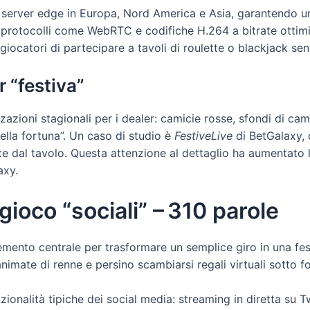
to server edge in Europa, Nord America e Asia, garantendo u
do protocolli come WebRTC e codifiche H.264 a bitrate ottimi
iocatori di partecipare a tavoli di roulette o blackjack senz
r “festiva”
zioni stagionali per i dealer: camicie rosse, sfondi di cami
ella fortuna”. Un caso di studio è
FestiveLive
di BetGalaxy, d
e dal tavolo. Questa attenzione al dettaglio ha aumentato 
axy.
gioco “sociali” – 310 parole
lemento centrale per trasformare un semplice giro in una fest
animate di renne e persino scambiarsi regali virtuali sotto f
zionalità tipiche dei social media: streaming in diretta su 