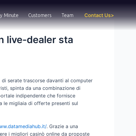
Contact Us>
y Minute
Customers
Team
n live‑dealer sta
ti, di serate trascorse davanti al computer
 visti, spinta da una combinazione di
portale indipendente che fornisce
 le migliaia di offerte presenti sul
www.datamediahub.it/
. Grazie a una
ere i migliori casinò online da proposte