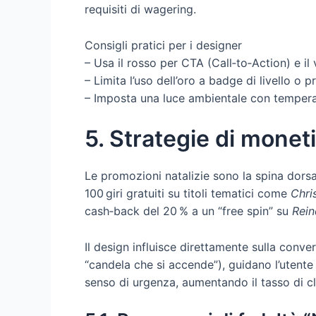
requisiti di wagering.
Consigli pratici per i designer
– Usa il rosso per CTA (Call‑to‑Action) e il
– Limita l’uso dell’oro a badge di livello o p
– Imposta una luce ambientale con temperatu
5. Strategie di monet
Le promozioni natalizie sono la spina dorsa
100 giri gratuiti su titoli tematici come
Chri
cash‑back del 20 % a un “free spin” su
Rein
Il design influisce direttamente sulla conve
“candela che si accende”), guidano l’utent
senso di urgenza, aumentando il tasso di c