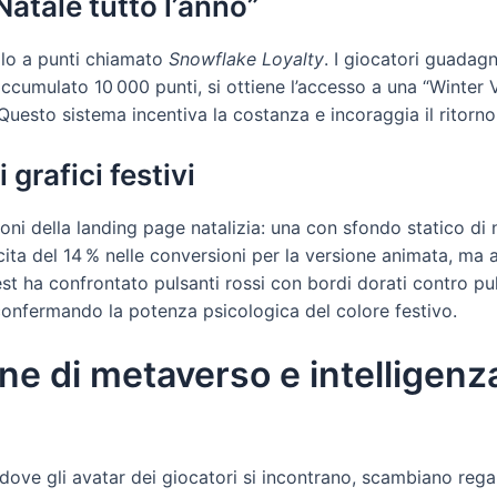
Natale tutto l’anno”
llo a punti chiamato
Snowflake Loyalty
. I giocatori guada
 accumulato 10 000 punti, si ottiene l’accesso a una “Wint
 Questo sistema incentiva la costanza e incoraggia il ritorn
 grafici festivi
ni della landing page natalizia: una con sfondo statico di n
scita del 14 % nelle conversioni per la versione animata, m
test ha confrontato pulsanti rossi con bordi dorati contro pu
, confermando la potenza psicologica del colore festivo.
ione di metaverso e intelligenza
ove gli avatar dei giocatori si incontrano, scambiano regali 