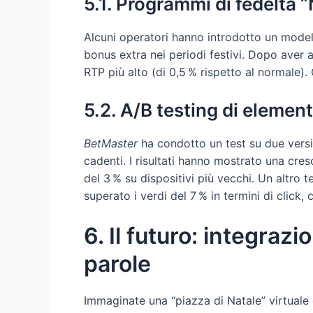
5.1. Programmi di fedeltà “
Alcuni operatori hanno introdotto un mode
bonus extra nei periodi festivi. Dopo aver
RTP più alto (di 0,5 % rispetto al normale).
5.2. A/B testing di elementi
BetMaster
ha condotto un test su due versio
cadenti. I risultati hanno mostrato una cre
del 3 % su dispositivi più vecchi. Un altro 
superato i verdi del 7 % in termini di click
6. Il futuro: integraz
parole
Immaginate una “piazza di Natale” virtuale d