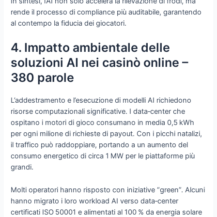
In sintesi, l’AI non solo accelera la rilevazione di frodi, ma
rende il processo di compliance più auditabile, garantendo
al contempo la fiducia dei giocatori.
4. Impatto ambientale delle
soluzioni AI nei casinò online –
380 parole
L’addestramento e l’esecuzione di modelli AI richiedono
risorse computazionali significative. I data‑center che
ospitano i motori di gioco consumano in media 0,5 kWh
per ogni milione di richieste di payout. Con i picchi natalizi,
il traffico può raddoppiare, portando a un aumento del
consumo energetico di circa 1 MW per le piattaforme più
grandi.
Molti operatori hanno risposto con iniziative “green”. Alcuni
hanno migrato i loro workload AI verso data‑center
certificati ISO 50001 e alimentati al 100 % da energia solare