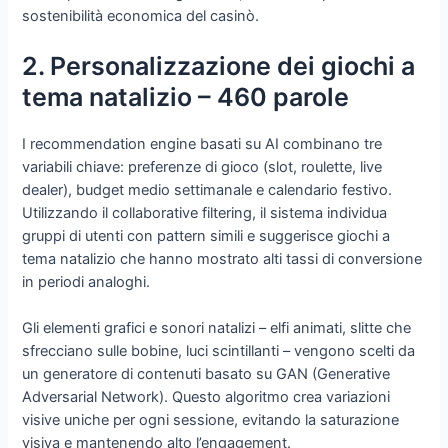
sostenibilità economica del casinò.
2. Personalizzazione dei giochi a
tema natalizio – 460 parole
I recommendation engine basati su AI combinano tre
variabili chiave: preferenze di gioco (slot, roulette, live
dealer), budget medio settimanale e calendario festivo.
Utilizzando il collaborative filtering, il sistema individua
gruppi di utenti con pattern simili e suggerisce giochi a
tema natalizio che hanno mostrato alti tassi di conversione
in periodi analoghi.
Gli elementi grafici e sonori natalizi – elfi animati, slitte che
sfrecciano sulle bobine, luci scintillanti – vengono scelti da
un generatore di contenuti basato su GAN (Generative
Adversarial Network). Questo algoritmo crea variazioni
visive uniche per ogni sessione, evitando la saturazione
visiva e mantenendo alto l’engagement.