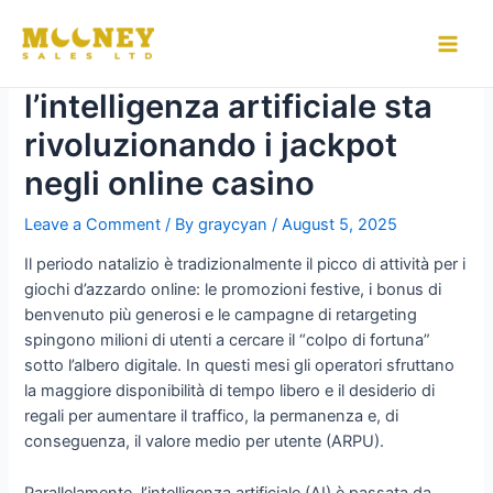
Skip
to
Natale digitale: Come
Main
content
l’intelligenza artificiale sta
Men
rivoluzionando i jackpot
negli online casino
Leave a Comment
/ By
graycyan
/
August 5, 2025
Il periodo natalizio è tradizionalmente il picco di attività per i
giochi d’azzardo online: le promozioni festive, i bonus di
benvenuto più generosi e le campagne di retargeting
spingono milioni di utenti a cercare il “colpo di fortuna”
sotto l’albero digitale. In questi mesi gli operatori sfruttano
la maggiore disponibilità di tempo libero e il desiderio di
regali per aumentare il traffico, la permanenza e, di
conseguenza, il valore medio per utente (ARPU).
Parallelamente, l’intelligenza artificiale (AI) è passata da