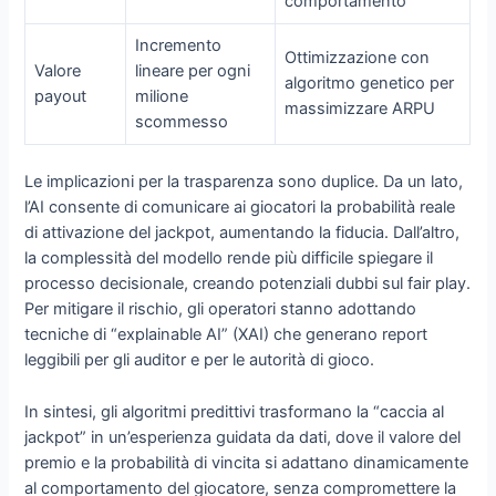
comportamento
Incremento
Ottimizzazione con
Valore
lineare per ogni
algoritmo genetico per
payout
milione
massimizzare ARPU
scommesso
Le implicazioni per la trasparenza sono duplice. Da un lato,
l’AI consente di comunicare ai giocatori la probabilità reale
di attivazione del jackpot, aumentando la fiducia. Dall’altro,
la complessità del modello rende più difficile spiegare il
processo decisionale, creando potenziali dubbi sul fair play.
Per mitigare il rischio, gli operatori stanno adottando
tecniche di “explainable AI” (XAI) che generano report
leggibili per gli auditor e per le autorità di gioco.
In sintesi, gli algoritmi predittivi trasformano la “caccia al
jackpot” in un’esperienza guidata da dati, dove il valore del
premio e la probabilità di vincita si adattano dinamicamente
al comportamento del giocatore, senza compromettere la