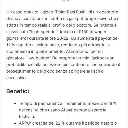
Un caso pratico: il gioco “Polar Reel Rush” di un operatore
di nuovi casinò online adotta un jackpot progressivo che si
adatta in tempo reale al profilo del giocatore. Se l’utente è
classificato “high‑spender” (media di €150 di wager
giornaliero) durante le ore 20‑22, l’AI aumenta il payout del
12 % rispetto al valore base, rendendo più attraente la
scommessa in quel momento. Al contrario, per un
giocatore “low‑budget” l’AI propone un mini‑jackpot con
probabilità più alta ma valore più contenuto, incentivando il
proseguimento del gioco senza spingere al rischio
eccessivo.
Benefici
Tempo di permanenza: incremento medio del 18 %
nei casinò che usano AI per personalizzare le
festività.
ARPU: crescita del 22 % durante il periodo natalizio