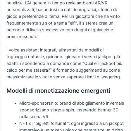
natalizia. L’AI genera in tempo reale ambienti AR/VR
personalizzati, basandosi su dati demografici, storico di
gioco e preferenze di tema. Per un giocatore che ha vinto
frequentemente su slot a tema “elfi”, il sistema crea un
percorso di livello successivo con draghi di ghiaccio e
premi nascosti.
I voice‑assistant integrati, alimentati da modelli di
linguaggio naturale, guidano i giocatori verso i jackpot più
adatti, rispondendo a domande come “Qual è il jackpot più
caldo per me stasera?” e fornendo suggerimenti su come
massimizzare le vincite senza superare i limiti di wagering.
Modelli di monetizzazione emergenti
Micro‑sponsorship: brand di abbigliamento invernale
sponsorizzano singole spin, inserendo banner 3D
nella scena VR.
NFT di “biglietti fortunati”: ogni ingresso a un jackpot
immersivo è un token unico che garantisce un diritto