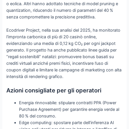
o eolica. Altri hanno adottato tecniche di model pruning e
quantization, riducendo il numero di parametri del 40 %
senza compromettere la precisione predittiva.
Ecodriver Project, nella sua analisi del 2025, ha monitorato
l’impronta carbonica di più di 20 casinò online,
evidenziando una media di 0,12 kg CO₂ per ogni jackpot
generato. Il progetto ha anche pubblicato linee guida per
“regali sostenibili” natalizi: promuovere bonus basati su
crediti virtuali anziché premi fisici, incentivare l’uso di
coupon digitali e limitare le campagne di marketing con alta
intensità di rendering grafico.
Azioni consigliate per gli operatori
Energia rinnovabile: stipulare contratti PPA (Power
Purchase Agreement) per garantire energia verde al
80 % del consumo.
Edge computing: spostare parte dell’inferenza AI