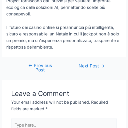
Project forniscono dati preziosi per valutare l’impronta
ecologica delle soluzioni AI, permettendo scelte più
consapevoli.
Il futuro dei casinò online si preannuncia più intelligente,
sicuro e responsabile: un Natale in cui il jackpot non è solo
un premio, ma un’esperienza personalizzata, trasparente e
rispettosa dell’ambiente.
←
Previous
Post
Next Post
→
Post
navigation
Leave a Comment
Your email address will not be published.
Required
fields are marked
*
Type