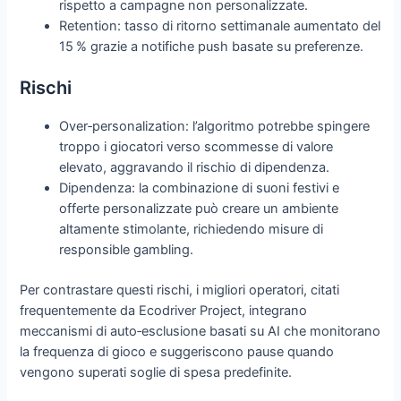
rispetto a campagne non personalizzate.
Retention: tasso di ritorno settimanale aumentato del
15 % grazie a notifiche push basate su preferenze.
Rischi
Over‑personalization: l’algoritmo potrebbe spingere
troppo i giocatori verso scommesse di valore
elevato, aggravando il rischio di dipendenza.
Dipendenza: la combinazione di suoni festivi e
offerte personalizzate può creare un ambiente
altamente stimolante, richiedendo misure di
responsible gambling.
Per contrastare questi rischi, i migliori operatori, citati
frequentemente da Ecodriver Project, integrano
meccanismi di auto‑esclusione basati su AI che monitorano
la frequenza di gioco e suggeriscono pause quando
vengono superati soglie di spesa predefinite.