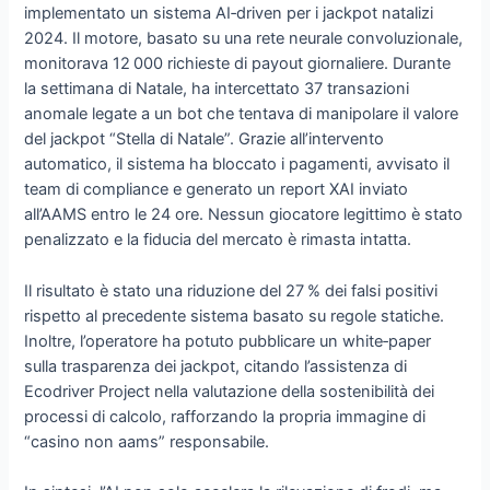
implementato un sistema AI‑driven per i jackpot natalizi
2024. Il motore, basato su una rete neurale convoluzionale,
monitorava 12 000 richieste di payout giornaliere. Durante
la settimana di Natale, ha intercettato 37 transazioni
anomale legate a un bot che tentava di manipolare il valore
del jackpot “Stella di Natale”. Grazie all’intervento
automatico, il sistema ha bloccato i pagamenti, avvisato il
team di compliance e generato un report XAI inviato
all’AAMS entro le 24 ore. Nessun giocatore legittimo è stato
penalizzato e la fiducia del mercato è rimasta intatta.
Il risultato è stato una riduzione del 27 % dei falsi positivi
rispetto al precedente sistema basato su regole statiche.
Inoltre, l’operatore ha potuto pubblicare un white‑paper
sulla trasparenza dei jackpot, citando l’assistenza di
Ecodriver Project nella valutazione della sostenibilità dei
processi di calcolo, rafforzando la propria immagine di
“casino non aams” responsabile.