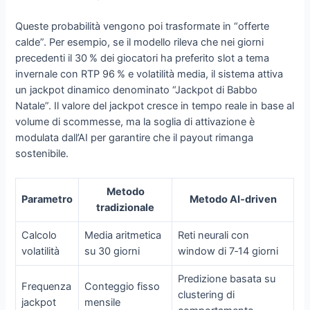
Queste probabilità vengono poi trasformate in “offerte
calde”. Per esempio, se il modello rileva che nei giorni
precedenti il 30 % dei giocatori ha preferito slot a tema
invernale con RTP 96 % e volatilità media, il sistema attiva
un jackpot dinamico denominato “Jackpot di Babbo
Natale”. Il valore del jackpot cresce in tempo reale in base al
volume di scommesse, ma la soglia di attivazione è
modulata dall’AI per garantire che il payout rimanga
sostenibile.
Metodo
Parametro
Metodo AI‑driven
tradizionale
Calcolo
Media aritmetica
Reti neurali con
volatilità
su 30 giorni
window di 7‑14 giorni
Predizione basata su
Frequenza
Conteggio fisso
clustering di
jackpot
mensile