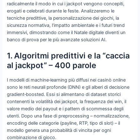
radicalmente il modo in cui i jackpot vengono concepiti,
erogati e celebrati durante le feste. Analizzeremo le
tecniche predittive, la personalizzazione dei giochi, la
sicurezza normativa, l’impatto ambientale e i futuri trend
immersivi, dimostrando come il Natale digitale diventi un
banco di prova per le più avanzate soluzioni AI.
1. Algoritmi predittivi e la “caccia
al jackpot” – 400 parole
I modelli di machine‑learning più diffusi nei casinò online
sono le reti neurali profonde (DNN) e gli alberi di decisione
gradient‑boosted. Essi si alimentano di dataset storici
contenenti la volatilità dei jackpot, la frequenza dei win, il
valore medio dei payout e i pattern di scommessa degli
utenti. Dopo una fase di preprocessing – normalizzazione,
encoding delle categorie (payline, RTP, tipo di slot) – il
modello genera una probabilità di vincita per ogni
combinazione di gioco.